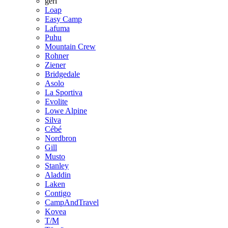
geri
Loap
Easy Camp
Lafuma
Puhu
Mountain Crew
Rohner
Ziener
Bridgedale
Asolo
La Sportiva
Evolite
Lowe Alpine
Silva
Cébé
Nordbron
Gill
Musto
Stanley
Aladdin
Laken
Contigo
CampAndTravel
Kovea
T/M