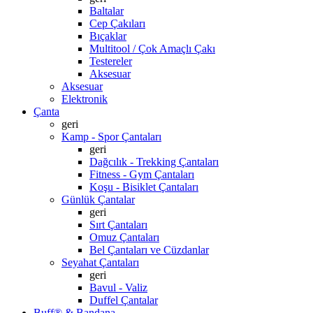
Baltalar
Cep Çakıları
Bıçaklar
Multitool / Çok Amaçlı Çakı
Testereler
Aksesuar
Aksesuar
Elektronik
Çanta
geri
Kamp - Spor Çantaları
geri
Dağcılık - Trekking Çantaları
Fitness - Gym Çantaları
Koşu - Bisiklet Çantaları
Günlük Çantalar
geri
Sırt Çantaları
Omuz Çantaları
Bel Çantaları ve Cüzdanlar
Seyahat Çantaları
geri
Bavul - Valiz
Duffel Çantalar
Buff® & Bandana