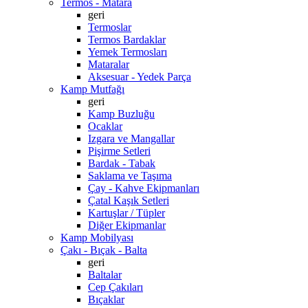
Termos - Matara
geri
Termoslar
Termos Bardaklar
Yemek Termosları
Mataralar
Aksesuar - Yedek Parça
Kamp Mutfağı
geri
Kamp Buzluğu
Ocaklar
Izgara ve Mangallar
Pişirme Setleri
Bardak - Tabak
Saklama ve Taşıma
Çay - Kahve Ekipmanları
Çatal Kaşık Setleri
Kartuşlar / Tüpler
Diğer Ekipmanlar
Kamp Mobilyası
Çakı - Bıçak - Balta
geri
Baltalar
Cep Çakıları
Bıçaklar