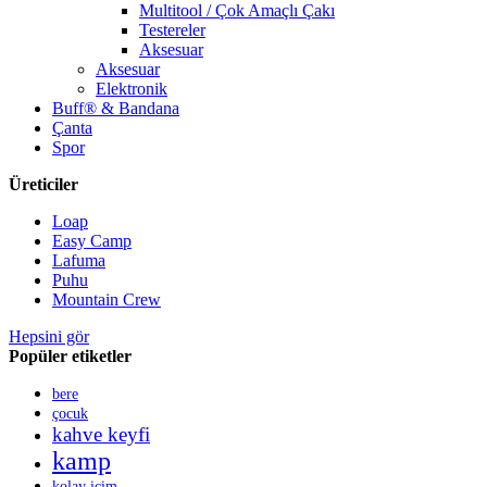
Multitool / Çok Amaçlı Çakı
Testereler
Aksesuar
Aksesuar
Elektronik
Buff® & Bandana
Çanta
Spor
Üreticiler
Loap
Easy Camp
Lafuma
Puhu
Mountain Crew
Hepsini gör
Popüler etiketler
bere
çocuk
kahve keyfi
kamp
kolay içim