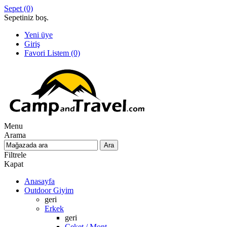
Sepet
(0)
Sepetiniz boş.
Yeni üye
Giriş
Favori Listem
(0)
Menu
Arama
Filtrele
Kapat
Anasayfa
Outdoor Giyim
geri
Erkek
geri
Ceket / Mont