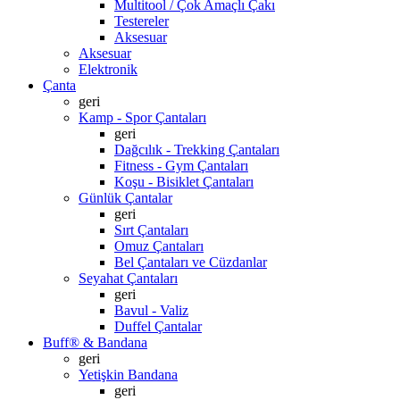
Multitool / Çok Amaçlı Çakı
Testereler
Aksesuar
Aksesuar
Elektronik
Çanta
geri
Kamp - Spor Çantaları
geri
Dağcılık - Trekking Çantaları
Fitness - Gym Çantaları
Koşu - Bisiklet Çantaları
Günlük Çantalar
geri
Sırt Çantaları
Omuz Çantaları
Bel Çantaları ve Cüzdanlar
Seyahat Çantaları
geri
Bavul - Valiz
Duffel Çantalar
Buff® & Bandana
geri
Yetişkin Bandana
geri