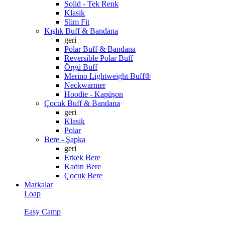
Solid - Tek Renk
Klasik
Slim Fit
Kışlık Buff & Bandana
geri
Polar Buff & Bandana
Reversible Polar Buff
Örgü Buff
Merino Lightweight Buff®
Neckwarmer
Hoodie - Kapüşon
Çocuk Buff & Bandana
geri
Klasik
Polar
Bere - Şapka
geri
Erkek Bere
Kadın Bere
Çocuk Bere
Markalar
Loap
Easy Camp