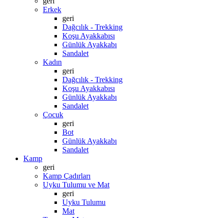
geri
Erkek
geri
Dağcılık - Trekking
Koşu Ayakkabısı
Günlük Ayakkabı
Sandalet
Kadın
geri
Dağcılık - Trekking
Koşu Ayakkabısı
Günlük Ayakkabı
Sandalet
Çocuk
geri
Bot
Günlük Ayakkabı
Sandalet
Kamp
geri
Kamp Çadırları
Uyku Tulumu ve Mat
geri
Uyku Tulumu
Mat