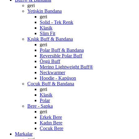
geri
Yetişkin Bandana
geri
Solid - Tek Renk
Klasik
Slim Fit
Kışlık Buff & Bandana
geri
Polar Buff & Bandana
Reversible Polar Buff
Örgü Buff
Merino Lightweight Buff®
Neckwarmer
Hoodie - Kapüşon
Çocuk Buff & Bandana
geri
Klasik
Polar
Bere - Şapka
geri
Erkek Bere
Kadın Bere
Çocuk Bere
Markalar