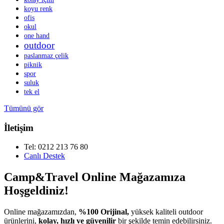
koyu renk
ofis
okul
one hand
outdoor
paslanmaz çelik
piknik
spor
suluk
tek el
Tümünü gör
İletişim
Tel: 0212 213 76 80
Canlı Destek
Camp&Travel Online Mağazamıza
Hoşgeldiniz!
Online mağazamızdan,
%100 Orijinal,
yüksek kaliteli outdoor
ürünlerini,
kolay, hızlı ve güvenilir
bir şekilde temin edebilirsiniz.