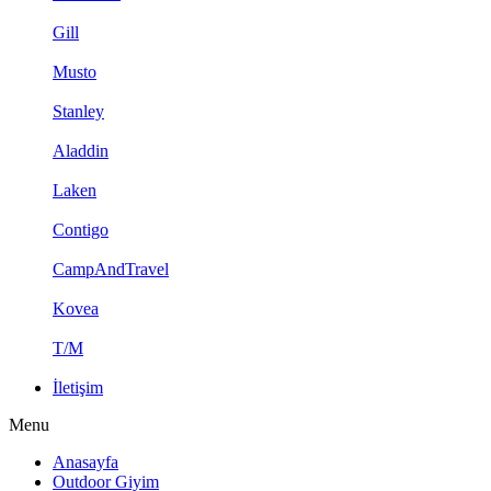
Gill
Musto
Stanley
Aladdin
Laken
Contigo
CampAndTravel
Kovea
T/M
İletişim
Menu
Anasayfa
Outdoor Giyim