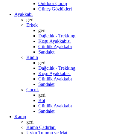
Outdoor Çorap
Güneş Gözlükleri
Ayakkabı
geri
Erkek
geri
Dağcılık - Trekking
Koşu Ayakkabısı
Günlük Ayakkabı
Sandalet
Kadın
geri
Dağcılık - Trekking
Koşu Ayakkabısı
Günlük Ayakkabı
Sandalet
Çocuk
geri
Bot
Günlük Ayakkabı
Sandalet
Kamp
geri
Kamp Çadırları
Uyku Tulumu ve Mat