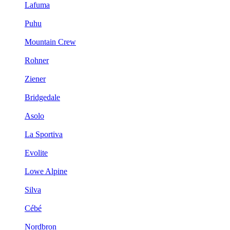
Lafuma
Puhu
Mountain Crew
Rohner
Ziener
Bridgedale
Asolo
La Sportiva
Evolite
Lowe Alpine
Silva
Cébé
Nordbron