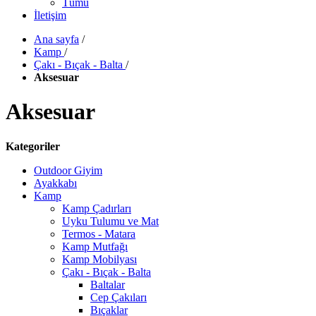
Tümü
İletişim
Ana sayfa
/
Kamp
/
Çakı - Bıçak - Balta
/
Aksesuar
Aksesuar
Kategoriler
Outdoor Giyim
Ayakkabı
Kamp
Kamp Çadırları
Uyku Tulumu ve Mat
Termos - Matara
Kamp Mutfağı
Kamp Mobilyası
Çakı - Bıçak - Balta
Baltalar
Cep Çakıları
Bıçaklar