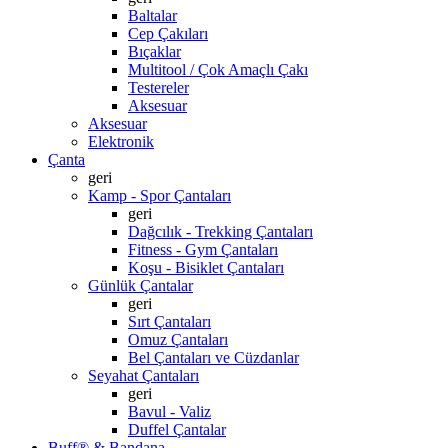
Baltalar
Cep Çakıları
Bıçaklar
Multitool / Çok Amaçlı Çakı
Testereler
Aksesuar
Aksesuar
Elektronik
Çanta
geri
Kamp - Spor Çantaları
geri
Dağcılık - Trekking Çantaları
Fitness - Gym Çantaları
Koşu - Bisiklet Çantaları
Günlük Çantalar
geri
Sırt Çantaları
Omuz Çantaları
Bel Çantaları ve Cüzdanlar
Seyahat Çantaları
geri
Bavul - Valiz
Duffel Çantalar
Buff® & Bandana