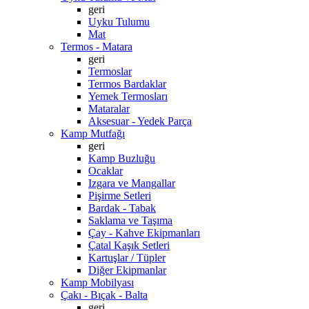
geri
Uyku Tulumu
Mat
Termos - Matara
geri
Termoslar
Termos Bardaklar
Yemek Termosları
Mataralar
Aksesuar - Yedek Parça
Kamp Mutfağı
geri
Kamp Buzluğu
Ocaklar
Izgara ve Mangallar
Pişirme Setleri
Bardak - Tabak
Saklama ve Taşıma
Çay - Kahve Ekipmanları
Çatal Kaşık Setleri
Kartuşlar / Tüpler
Diğer Ekipmanlar
Kamp Mobilyası
Çakı - Bıçak - Balta
geri