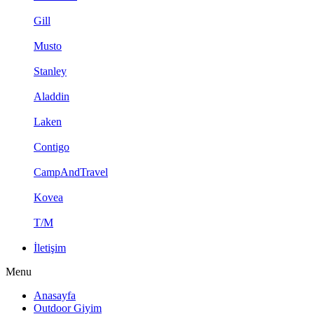
Gill
Musto
Stanley
Aladdin
Laken
Contigo
CampAndTravel
Kovea
T/M
İletişim
Menu
Anasayfa
Outdoor Giyim