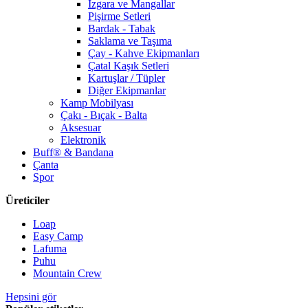
Izgara ve Mangallar
Pişirme Setleri
Bardak - Tabak
Saklama ve Taşıma
Çay - Kahve Ekipmanları
Çatal Kaşık Setleri
Kartuşlar / Tüpler
Diğer Ekipmanlar
Kamp Mobilyası
Çakı - Bıçak - Balta
Aksesuar
Elektronik
Buff® & Bandana
Çanta
Spor
Üreticiler
Loap
Easy Camp
Lafuma
Puhu
Mountain Crew
Hepsini gör