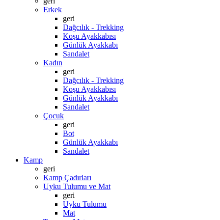
geri
Erkek
geri
Dağcılık - Trekking
Koşu Ayakkabısı
Günlük Ayakkabı
Sandalet
Kadın
geri
Dağcılık - Trekking
Koşu Ayakkabısı
Günlük Ayakkabı
Sandalet
Çocuk
geri
Bot
Günlük Ayakkabı
Sandalet
Kamp
geri
Kamp Çadırları
Uyku Tulumu ve Mat
geri
Uyku Tulumu
Mat