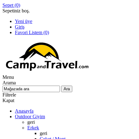
Sepet
(0)
Sepetiniz boş.
Yeni üye
Giriş
Favori Listem
(0)
Menu
Arama
Filtrele
Kapat
Anasayfa
Outdoor Giyim
geri
Erkek
geri
Ceket / Mont