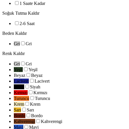
1 Saate Kadar
Soğuk Tutma
Kaldır
2-6 Saat
Beden
Kaldır
Gri
Gri
Renk
Kaldır
Gri
Gri
Yeşil
Yeşil
Beyaz
Beyaz
Lacivert
Lacivert
Siyah
Siyah
Kırmızı
Kırmızı
Turuncu
Turuncu
Krem
Krem
Sarı
Sarı
Bordo
Bordo
Kahverengi
Kahverengi
Mavi
Mavi