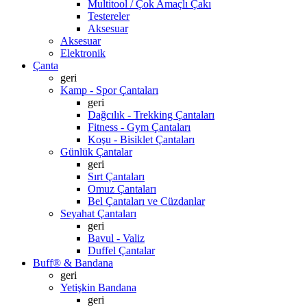
Multitool / Çok Amaçlı Çakı
Testereler
Aksesuar
Aksesuar
Elektronik
Çanta
geri
Kamp - Spor Çantaları
geri
Dağcılık - Trekking Çantaları
Fitness - Gym Çantaları
Koşu - Bisiklet Çantaları
Günlük Çantalar
geri
Sırt Çantaları
Omuz Çantaları
Bel Çantaları ve Cüzdanlar
Seyahat Çantaları
geri
Bavul - Valiz
Duffel Çantalar
Buff® & Bandana
geri
Yetişkin Bandana
geri