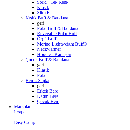
Solid - Tek Renk
Klasik
Slim Fit
Kışlık Buff & Bandana
geri
Polar Buff & Bandana
Reversible Polar Buff
Örgü Buff
Merino Lightweight Buff®
Neckwarmer
Hoodie - Kapüşon
Çocuk Buff & Bandana
geri
Klasik
Polar
Bere - Şapka
geri
Erkek Bere
Kadın Bere
Çocuk Bere
Markalar
Loap
Easy Camp