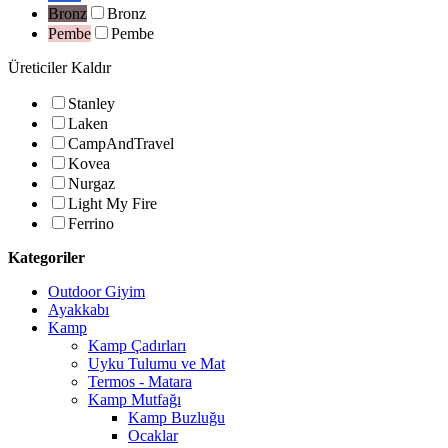
Bronz
Bronz
Pembe
Pembe
Üreticiler
Kaldır
Stanley
Laken
CampAndTravel
Kovea
Nurgaz
Light My Fire
Ferrino
Kategoriler
Outdoor Giyim
Ayakkabı
Kamp
Kamp Çadırları
Uyku Tulumu ve Mat
Termos - Matara
Kamp Mutfağı
Kamp Buzluğu
Ocaklar