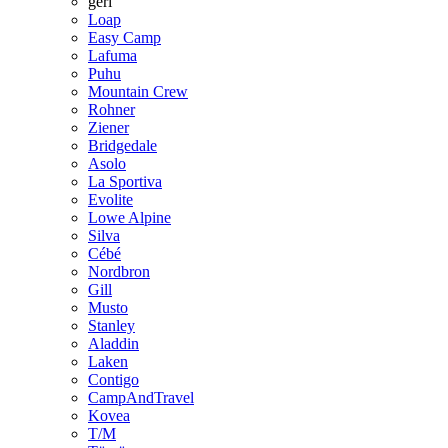
geri
Loap
Easy Camp
Lafuma
Puhu
Mountain Crew
Rohner
Ziener
Bridgedale
Asolo
La Sportiva
Evolite
Lowe Alpine
Silva
Cébé
Nordbron
Gill
Musto
Stanley
Aladdin
Laken
Contigo
CampAndTravel
Kovea
T/M