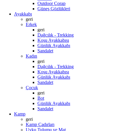
Outdoor Çorap
Güneş Gözlükleri
Ayakkabı
geri
Erkek
geri
Dağcılık - Trekking
Koşu Ayakkabısı
Günlük Ayakkabı
Sandalet
Kadın
geri
Dağcılık - Trekking
Koşu Ayakkabısı
Günlük Ayakkabı
Sandalet
Çocuk
geri
Bot
Günlük Ayakkabı
Sandalet
Kamp
geri
Kamp Çadırları
Uyku Tulumu ve Mat