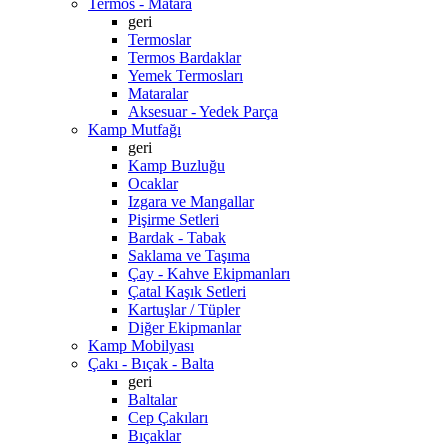
Termos - Matara
geri
Termoslar
Termos Bardaklar
Yemek Termosları
Mataralar
Aksesuar - Yedek Parça
Kamp Mutfağı
geri
Kamp Buzluğu
Ocaklar
Izgara ve Mangallar
Pişirme Setleri
Bardak - Tabak
Saklama ve Taşıma
Çay - Kahve Ekipmanları
Çatal Kaşık Setleri
Kartuşlar / Tüpler
Diğer Ekipmanlar
Kamp Mobilyası
Çakı - Bıçak - Balta
geri
Baltalar
Cep Çakıları
Bıçaklar