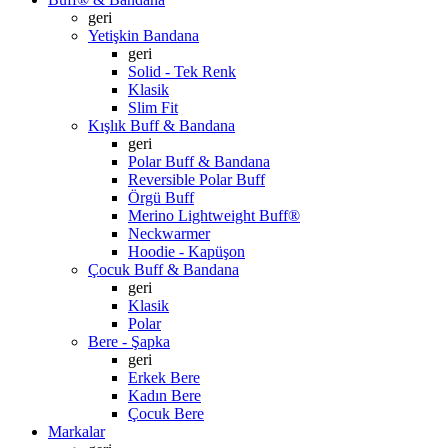
geri
Yetişkin Bandana
geri
Solid - Tek Renk
Klasik
Slim Fit
Kışlık Buff & Bandana
geri
Polar Buff & Bandana
Reversible Polar Buff
Örgü Buff
Merino Lightweight Buff®
Neckwarmer
Hoodie - Kapüşon
Çocuk Buff & Bandana
geri
Klasik
Polar
Bere - Şapka
geri
Erkek Bere
Kadın Bere
Çocuk Bere
Markalar