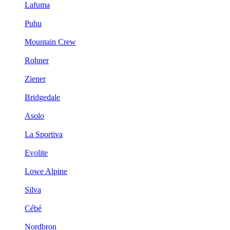
Lafuma
Puhu
Mountain Crew
Rohner
Ziener
Bridgedale
Asolo
La Sportiva
Evolite
Lowe Alpine
Silva
Cébé
Nordbron