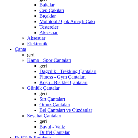
Baltalar
Cep Çakıları
Bıçaklar
Multitool / Çok Amaçlı Çakı
Testereler
Aksesuar
Aksesuar
Elektronik
Çanta
geri
Kamp - Spor Çantaları
geri
Dağcılık - Trekking Çantaları
Fitness - Gym Çantaları
Koşu - Bisiklet Çantaları
Günlük Çantalar
geri
Sırt Çantaları
Omuz Çantaları
Bel Çantaları ve Cüzdanlar
Seyahat Çantaları
geri
Bavul - Valiz
Duffel Çantalar
Buff® & Bandana