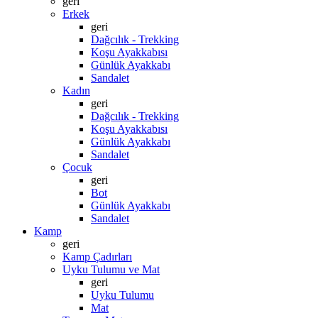
geri
Erkek
geri
Dağcılık - Trekking
Koşu Ayakkabısı
Günlük Ayakkabı
Sandalet
Kadın
geri
Dağcılık - Trekking
Koşu Ayakkabısı
Günlük Ayakkabı
Sandalet
Çocuk
geri
Bot
Günlük Ayakkabı
Sandalet
Kamp
geri
Kamp Çadırları
Uyku Tulumu ve Mat
geri
Uyku Tulumu
Mat