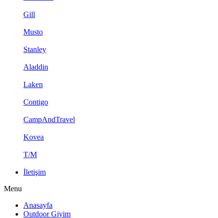
Gill
Musto
Stanley
Aladdin
Laken
Contigo
CampAndTravel
Kovea
T/M
İletişim
Menu
Anasayfa
Outdoor Giyim