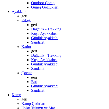
Outdoor Çorap
Güneş Gözlükleri
Ayakkabı
geri
Erkek
geri
Dağcılık - Trekking
Koşu Ayakkabısı
Günlük Ayakkabı
Sandalet
Kadın
geri
Dağcılık - Trekking
Koşu Ayakkabısı
Günlük Ayakkabı
Sandalet
Çocuk
geri
Bot
Günlük Ayakkabı
Sandalet
Kamp
geri
Kamp Çadırları
Uyku Tulumu ve Mat