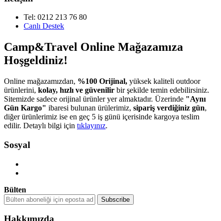
Tel: 0212 213 76 80
Canlı Destek
Camp&Travel Online Mağazamıza
Hoşgeldiniz!
Online mağazamızdan,
%100 Orijinal,
yüksek kaliteli outdoor
ürünlerini,
kolay, hızlı ve güvenilir
bir şekilde temin edebilirsiniz.
Sitemizde sadece orijinal ürünler yer almaktadır. Üzerinde
"Aynı
Gün Kargo"
ibaresi bulunan ürülerimiz,
sipariş verdiğiniz gün
,
diğer ürünlerimiz ise en geç 5 iş günü içerisinde kargoya teslim
edilir. Detaylı bilgi için
tıklayınız
.
Sosyal
Bülten
Hakkımızda