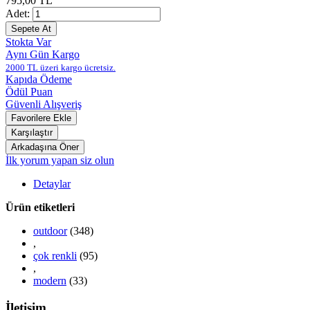
795,00 TL
Adet:
Stokta Var
Aynı Gün Kargo
2000 TL üzeri kargo ücretsiz.
Kapıda Ödeme
Ödül Puan
Güvenli Alışveriş
İlk yorum yapan siz olun
Detaylar
Ürün etiketleri
outdoor
(348)
,
çok renkli
(95)
,
modern
(33)
İletişim