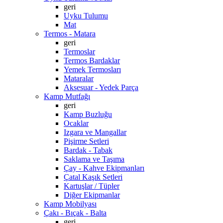
geri
Uyku Tulumu
Mat
Termos - Matara
geri
Termoslar
Termos Bardaklar
Yemek Termosları
Mataralar
Aksesuar - Yedek Parça
Kamp Mutfağı
geri
Kamp Buzluğu
Ocaklar
Izgara ve Mangallar
Pişirme Setleri
Bardak - Tabak
Saklama ve Taşıma
Çay - Kahve Ekipmanları
Çatal Kaşık Setleri
Kartuşlar / Tüpler
Diğer Ekipmanlar
Kamp Mobilyası
Çakı - Bıçak - Balta
geri