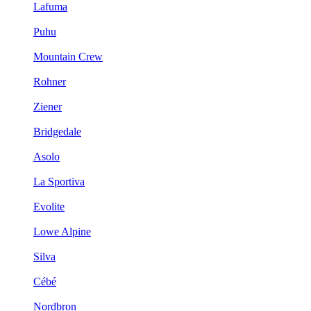
Lafuma
Puhu
Mountain Crew
Rohner
Ziener
Bridgedale
Asolo
La Sportiva
Evolite
Lowe Alpine
Silva
Cébé
Nordbron