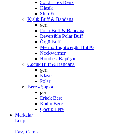
Solid - Tek Renk
Klasik
Slim Fit
Kışlık Buff & Bandana
geri
Polar Buff & Bandana
Reversible Polar Buff
Örgü Buff
Merino Lightweight Buff®
Neckwarmer
Hoodie - Kapüşon
Çocuk Buff & Bandana
geri
Klasik
Polar
Bere - Şapka
geri
Erkek Bere
Kadın Bere
Çocuk Bere
Markalar
Loap
Easy Camp