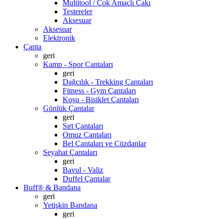
Multitool / Çok Amaçlı Çakı
Testereler
Aksesuar
Aksesuar
Elektronik
Çanta
geri
Kamp - Spor Çantaları
geri
Dağcılık - Trekking Çantaları
Fitness - Gym Çantaları
Koşu - Bisiklet Çantaları
Günlük Çantalar
geri
Sırt Çantaları
Omuz Çantaları
Bel Çantaları ve Cüzdanlar
Seyahat Çantaları
geri
Bavul - Valiz
Duffel Çantalar
Buff® & Bandana
geri
Yetişkin Bandana
geri