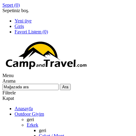
Sepet
(0)
Sepetiniz boş.
Yeni üye
Giriş
Favori Listem
(0)
Menu
Arama
Filtrele
Kapat
Anasayfa
Outdoor Giyim
geri
Erkek
geri
Ceket / Mont