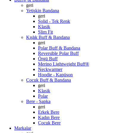
geri
Yetişkin Bandana
geri
Solid - Tek Renk
Klasik
Slim Fit
Kışlık Buff & Bandana
geri
Polar Buff & Bandana
Reversible Polar Buff
Örgü Buff
Merino Lightweight Buff®
Neckwarmer
Hoodie - Kapüşon
Çocuk Buff & Bandana
geri
Klasik
Polar
Bere - Şapka
geri
Erkek Bere
Kadın Bere
Çocuk Bere
Markalar