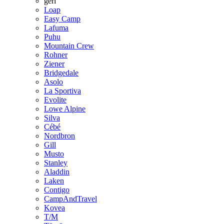
geri
Loap
Easy Camp
Lafuma
Puhu
Mountain Crew
Rohner
Ziener
Bridgedale
Asolo
La Sportiva
Evolite
Lowe Alpine
Silva
Cébé
Nordbron
Gill
Musto
Stanley
Aladdin
Laken
Contigo
CampAndTravel
Kovea
T/M