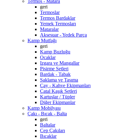
Termos - Matara
geri
Termoslar
Termos Bardaklar
Yemek Termosları
Mataralar
Aksesuar - Yedek Parça
Kamp Mutfağı
geri
Kamp Buzluğu
Ocaklar
Izgara ve Mangallar
Pişirme Setleri
Bardak - Tabak
Saklama ve Taşıma
Çay - Kahve Ekipmanları
Çatal Kaşık Setleri
Kartuşlar / Tüpler
Diğer Ekipmanlar
Kamp Mobilyası
Çakı - Bıçak - Balta
geri
Baltalar
Cep Çakıları
Bıçaklar