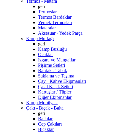
Termos - Matara
geri
Termoslar
Termos Bardaklar
Yemek Termosları
Mataralar
Aksesuar - Yedek Parça
Kamp Mutfağı
geri
Kamp Buzluğu
Ocaklar
Izgara ve Mangallar
Pişirme Setleri
Bardak - Tabak
Saklama ve Taşıma
Çay - Kahve Ekipmanları
Çatal Kaşık Setleri
Kartuşlar / Tüpler
Diğer Ekipmanlar
Kamp Mobilyası
Çakı - Bıçak - Balta
geri
Baltalar
Cep Çakıları
Bıçaklar