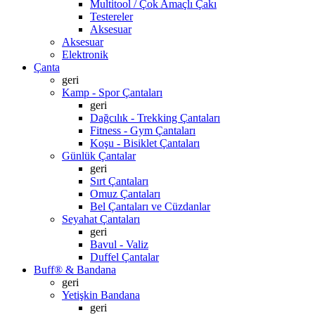
Multitool / Çok Amaçlı Çakı
Testereler
Aksesuar
Aksesuar
Elektronik
Çanta
geri
Kamp - Spor Çantaları
geri
Dağcılık - Trekking Çantaları
Fitness - Gym Çantaları
Koşu - Bisiklet Çantaları
Günlük Çantalar
geri
Sırt Çantaları
Omuz Çantaları
Bel Çantaları ve Cüzdanlar
Seyahat Çantaları
geri
Bavul - Valiz
Duffel Çantalar
Buff® & Bandana
geri
Yetişkin Bandana
geri