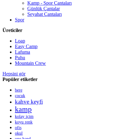
Kamp - Spor Çantaları
Günlük Çantalar
Seyahat Çantaları
Spor
Üreticiler
Loap
Easy Camp
Lafuma
Puhu
Mountain Crew
Hepsini gör
Popüler etiketler
bere
çocuk
kahve keyfi
kamp
kolay içim
koyu renk
ofis
okul
one hand