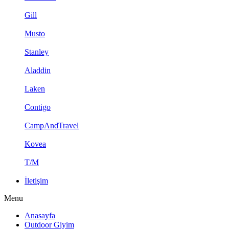
Gill
Musto
Stanley
Aladdin
Laken
Contigo
CampAndTravel
Kovea
T/M
İletişim
Menu
Anasayfa
Outdoor Giyim