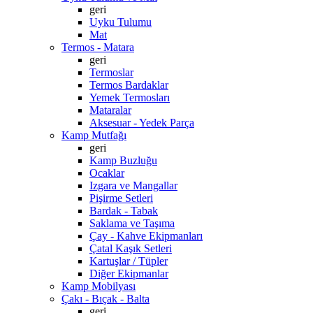
geri
Uyku Tulumu
Mat
Termos - Matara
geri
Termoslar
Termos Bardaklar
Yemek Termosları
Mataralar
Aksesuar - Yedek Parça
Kamp Mutfağı
geri
Kamp Buzluğu
Ocaklar
Izgara ve Mangallar
Pişirme Setleri
Bardak - Tabak
Saklama ve Taşıma
Çay - Kahve Ekipmanları
Çatal Kaşık Setleri
Kartuşlar / Tüpler
Diğer Ekipmanlar
Kamp Mobilyası
Çakı - Bıçak - Balta
geri