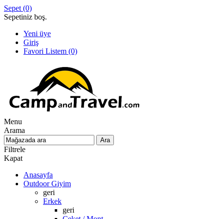
Sepet
(0)
Sepetiniz boş.
Yeni üye
Giriş
Favori Listem
(0)
Menu
Arama
Filtrele
Kapat
Anasayfa
Outdoor Giyim
geri
Erkek
geri
Ceket / Mont