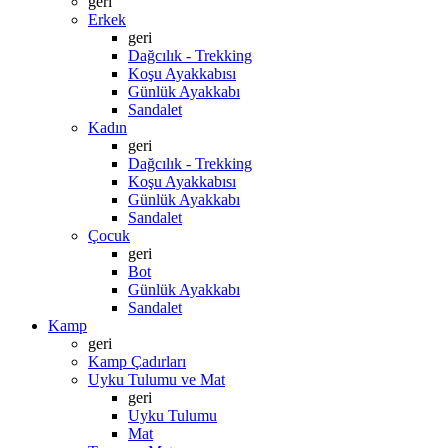
geri
Erkek
geri
Dağcılık - Trekking
Koşu Ayakkabısı
Günlük Ayakkabı
Sandalet
Kadın
geri
Dağcılık - Trekking
Koşu Ayakkabısı
Günlük Ayakkabı
Sandalet
Çocuk
geri
Bot
Günlük Ayakkabı
Sandalet
Kamp
geri
Kamp Çadırları
Uyku Tulumu ve Mat
geri
Uyku Tulumu
Mat