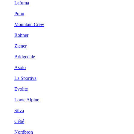
Lafuma
Puhu
Mountain Crew
Rohner
Ziener
Bridgedale
Asolo
La Sportiva
Evolite
Lowe Alpine
Silva
Cébé
Nordbron