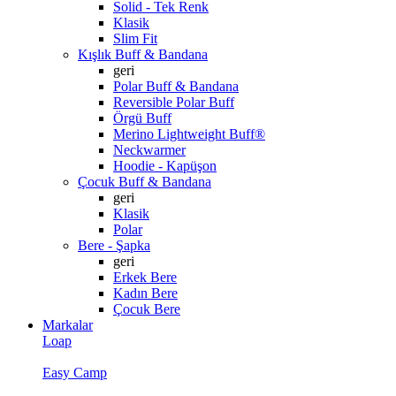
Solid - Tek Renk
Klasik
Slim Fit
Kışlık Buff & Bandana
geri
Polar Buff & Bandana
Reversible Polar Buff
Örgü Buff
Merino Lightweight Buff®
Neckwarmer
Hoodie - Kapüşon
Çocuk Buff & Bandana
geri
Klasik
Polar
Bere - Şapka
geri
Erkek Bere
Kadın Bere
Çocuk Bere
Markalar
Loap
Easy Camp