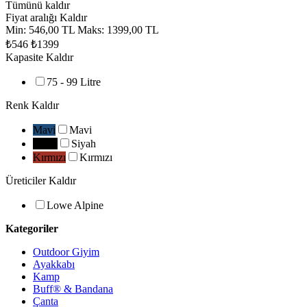
Tümünü kaldır
Fiyat aralığı
Kaldır
Min:
546,00 TL
Maks:
1399,00 TL
₺546
₺1399
Kapasite
Kaldır
75 - 99 Litre
Renk
Kaldır
Mavi
Mavi
Siyah
Siyah
Kırmızı
Kırmızı
Üreticiler
Kaldır
Lowe Alpine
Kategoriler
Outdoor Giyim
Ayakkabı
Kamp
Buff® & Bandana
Çanta