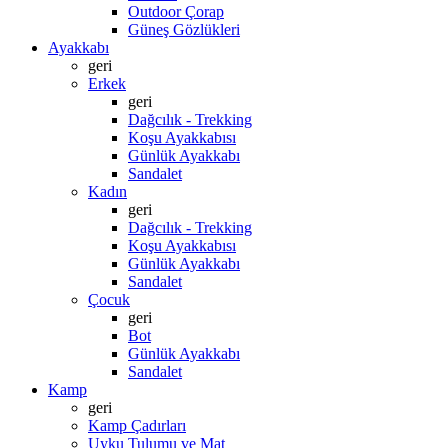
Outdoor Çorap
Güneş Gözlükleri
Ayakkabı
geri
Erkek
geri
Dağcılık - Trekking
Koşu Ayakkabısı
Günlük Ayakkabı
Sandalet
Kadın
geri
Dağcılık - Trekking
Koşu Ayakkabısı
Günlük Ayakkabı
Sandalet
Çocuk
geri
Bot
Günlük Ayakkabı
Sandalet
Kamp
geri
Kamp Çadırları
Uyku Tulumu ve Mat