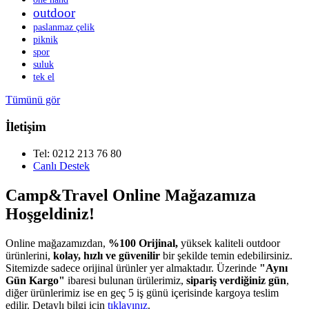
outdoor
paslanmaz çelik
piknik
spor
suluk
tek el
Tümünü gör
İletişim
Tel: 0212 213 76 80
Canlı Destek
Camp&Travel Online Mağazamıza
Hoşgeldiniz!
Online mağazamızdan,
%100 Orijinal,
yüksek kaliteli outdoor
ürünlerini,
kolay, hızlı ve güvenilir
bir şekilde temin edebilirsiniz.
Sitemizde sadece orijinal ürünler yer almaktadır. Üzerinde
"Aynı
Gün Kargo"
ibaresi bulunan ürülerimiz,
sipariş verdiğiniz gün
,
diğer ürünlerimiz ise en geç 5 iş günü içerisinde kargoya teslim
edilir. Detaylı bilgi için
tıklayınız
.