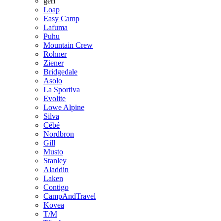
geri
Loap
Easy Camp
Lafuma
Puhu
Mountain Crew
Rohner
Ziener
Bridgedale
Asolo
La Sportiva
Evolite
Lowe Alpine
Silva
Cébé
Nordbron
Gill
Musto
Stanley
Aladdin
Laken
Contigo
CampAndTravel
Kovea
T/M