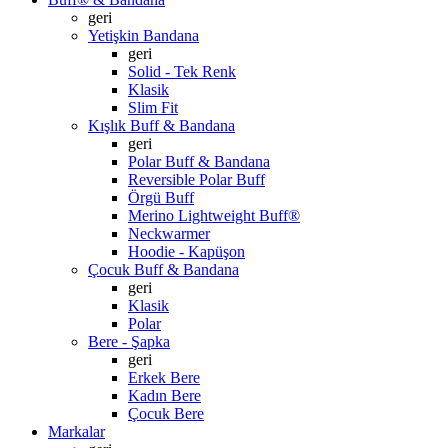
geri
Yetişkin Bandana
geri
Solid - Tek Renk
Klasik
Slim Fit
Kışlık Buff & Bandana
geri
Polar Buff & Bandana
Reversible Polar Buff
Örgü Buff
Merino Lightweight Buff®
Neckwarmer
Hoodie - Kapüşon
Çocuk Buff & Bandana
geri
Klasik
Polar
Bere - Şapka
geri
Erkek Bere
Kadın Bere
Çocuk Bere
Markalar