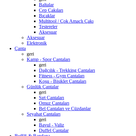
Baltalar
Cep Çakıları
Bıçaklar
Multitool / Çok Amaçlı Çakı
Testereler
Aksesuar
Aksesuar
Elektronik
Çanta
geri
Kamp - Spor Çantaları
geri
Dağcılık - Trekking Çantaları
Fitness - Gym Çantaları
Koşu - Bisiklet Çantaları
Günlük Çantalar
geri
Sırt Çantaları
Omuz Çantaları
Bel Çantaları ve Cüzdanlar
Seyahat Çantaları
geri
Bavul - Valiz
Duffel Çantalar
Buff® & Bandana