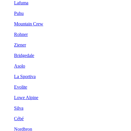
Lafuma
Puhu
Mountain Crew
Rohner
Ziener
Bridgedale
Asolo
La Sportiva
Evolite
Lowe Alpine
Silva
Cébé
Nordbron