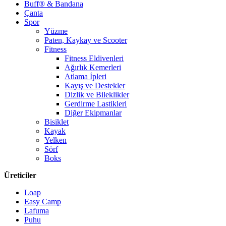
Buff® & Bandana
Çanta
Spor
Yüzme
Paten, Kaykay ve Scooter
Fitness
Fitness Eldivenleri
Ağırlık Kemerleri
Atlama İpleri
Kayış ve Destekler
Dizlik ve Bileklikler
Gerdirme Lastikleri
Diğer Ekipmanlar
Bisiklet
Kayak
Yelken
Sörf
Boks
Üreticiler
Loap
Easy Camp
Lafuma
Puhu