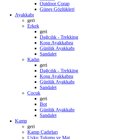
Outdoor Çorap
Güneş Gözlükleri
Ayakkabı
geri
Erkek
geri
Dağcılık - Trekking
Koşu Ayakkabısı
Günlük Ayakkabı
Sandalet
Kadın
geri
Dağcılık - Trekking
Koşu Ayakkabısı
Günlük Ayakkabı
Sandalet
Çocuk
geri
Bot
Günlük Ayakkabı
Sandalet
Kamp
geri
Kamp Çadırları
Uyku Tulumu ve Mat