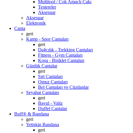
Multitool / Çok Amaçlı Çakı
Testereler
Aksesuar
Aksesuar
Elektronik
Çanta
geri
Kamp - Spor Çantaları
geri
Dağcılık - Trekking Çantaları
Fitness - Gym Çantaları
Koşu - Bisiklet Çantaları
Günlük Çantalar
geri
Sırt Çantaları
Omuz Çantaları
Bel Çantaları ve Cüzdanlar
Seyahat Çantaları
geri
Bavul - Valiz
Duffel Çantalar
Buff® & Bandana
geri
Yetişkin Bandana
geri