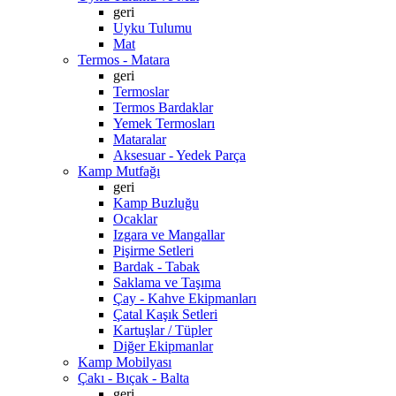
geri
Uyku Tulumu
Mat
Termos - Matara
geri
Termoslar
Termos Bardaklar
Yemek Termosları
Mataralar
Aksesuar - Yedek Parça
Kamp Mutfağı
geri
Kamp Buzluğu
Ocaklar
Izgara ve Mangallar
Pişirme Setleri
Bardak - Tabak
Saklama ve Taşıma
Çay - Kahve Ekipmanları
Çatal Kaşık Setleri
Kartuşlar / Tüpler
Diğer Ekipmanlar
Kamp Mobilyası
Çakı - Bıçak - Balta
geri