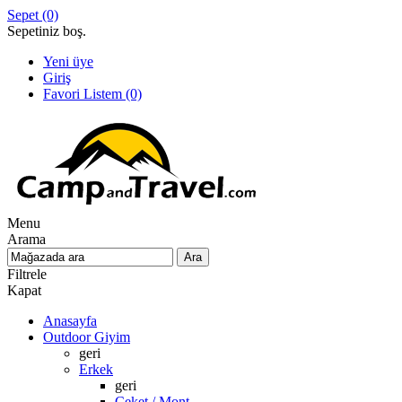
Sepet
(0)
Sepetiniz boş.
Yeni üye
Giriş
Favori Listem
(0)
Menu
Arama
Filtrele
Kapat
Anasayfa
Outdoor Giyim
geri
Erkek
geri
Ceket / Mont