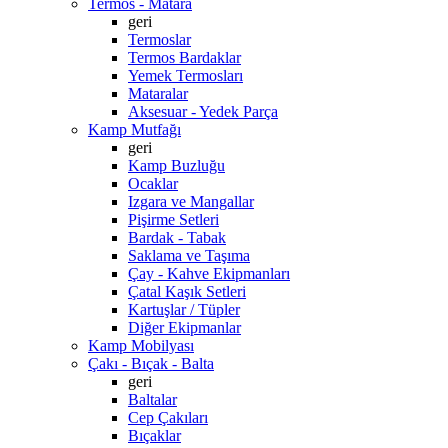
Termos - Matara
geri
Termoslar
Termos Bardaklar
Yemek Termosları
Mataralar
Aksesuar - Yedek Parça
Kamp Mutfağı
geri
Kamp Buzluğu
Ocaklar
Izgara ve Mangallar
Pişirme Setleri
Bardak - Tabak
Saklama ve Taşıma
Çay - Kahve Ekipmanları
Çatal Kaşık Setleri
Kartuşlar / Tüpler
Diğer Ekipmanlar
Kamp Mobilyası
Çakı - Bıçak - Balta
geri
Baltalar
Cep Çakıları
Bıçaklar