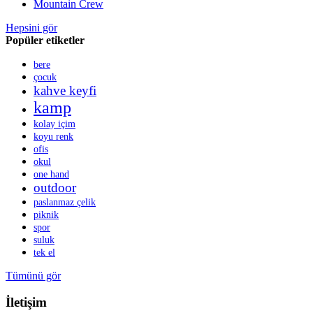
Mountain Crew
Hepsini gör
Popüler etiketler
bere
çocuk
kahve keyfi
kamp
kolay içim
koyu renk
ofis
okul
one hand
outdoor
paslanmaz çelik
piknik
spor
suluk
tek el
Tümünü gör
İletişim