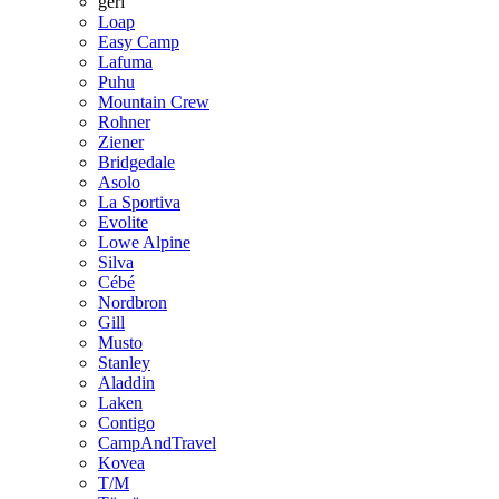
geri
Loap
Easy Camp
Lafuma
Puhu
Mountain Crew
Rohner
Ziener
Bridgedale
Asolo
La Sportiva
Evolite
Lowe Alpine
Silva
Cébé
Nordbron
Gill
Musto
Stanley
Aladdin
Laken
Contigo
CampAndTravel
Kovea
T/M