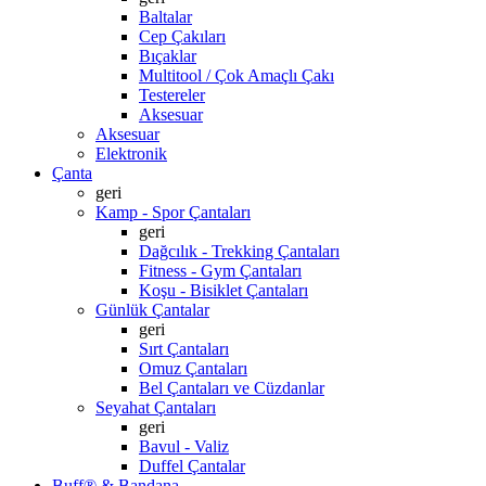
Baltalar
Cep Çakıları
Bıçaklar
Multitool / Çok Amaçlı Çakı
Testereler
Aksesuar
Aksesuar
Elektronik
Çanta
geri
Kamp - Spor Çantaları
geri
Dağcılık - Trekking Çantaları
Fitness - Gym Çantaları
Koşu - Bisiklet Çantaları
Günlük Çantalar
geri
Sırt Çantaları
Omuz Çantaları
Bel Çantaları ve Cüzdanlar
Seyahat Çantaları
geri
Bavul - Valiz
Duffel Çantalar
Buff® & Bandana