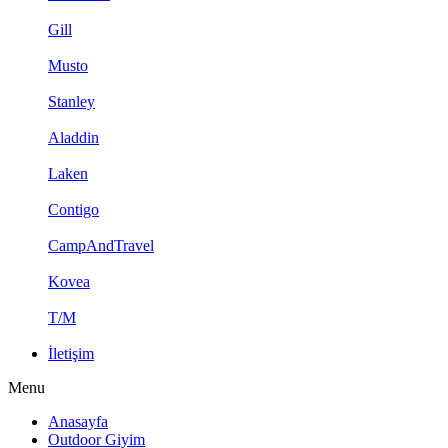
Gill
Musto
Stanley
Aladdin
Laken
Contigo
CampAndTravel
Kovea
T/M
İletişim
Menu
Anasayfa
Outdoor Giyim