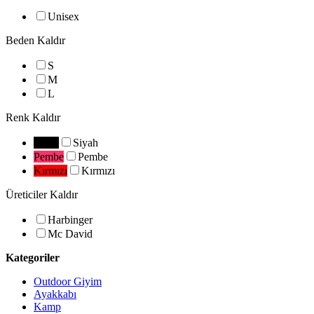
Unisex
Beden
Kaldır
S
M
L
Renk
Kaldır
Siyah
Siyah
Pembe
Pembe
Kırmızı
Kırmızı
Üreticiler
Kaldır
Harbinger
Mc David
Kategoriler
Outdoor Giyim
Ayakkabı
Kamp