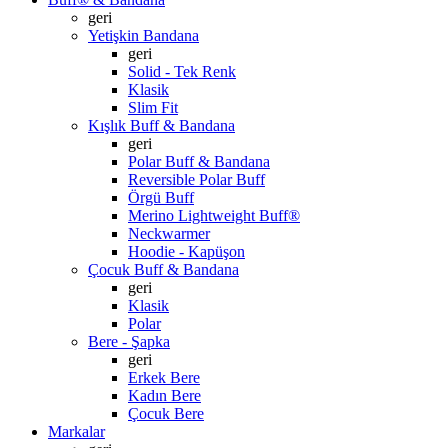
geri
Yetişkin Bandana
geri
Solid - Tek Renk
Klasik
Slim Fit
Kışlık Buff & Bandana
geri
Polar Buff & Bandana
Reversible Polar Buff
Örgü Buff
Merino Lightweight Buff®
Neckwarmer
Hoodie - Kapüşon
Çocuk Buff & Bandana
geri
Klasik
Polar
Bere - Şapka
geri
Erkek Bere
Kadın Bere
Çocuk Bere
Markalar