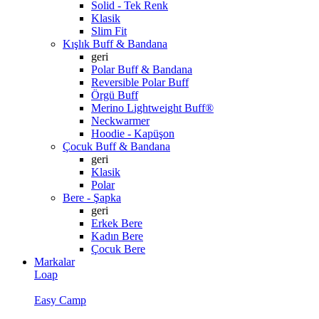
Solid - Tek Renk
Klasik
Slim Fit
Kışlık Buff & Bandana
geri
Polar Buff & Bandana
Reversible Polar Buff
Örgü Buff
Merino Lightweight Buff®
Neckwarmer
Hoodie - Kapüşon
Çocuk Buff & Bandana
geri
Klasik
Polar
Bere - Şapka
geri
Erkek Bere
Kadın Bere
Çocuk Bere
Markalar
Loap
Easy Camp