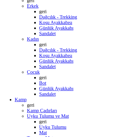
geri
Erkek
geri
Dağcılık - Trekking
Koşu Ayakkabısı
Günlük Ayakkabı
Sandalet
Kadın
geri
Dağcılık - Trekking
Koşu Ayakkabısı
Günlük Ayakkabı
Sandalet
Çocuk
geri
Bot
Günlük Ayakkabı
Sandalet
Kamp
geri
Kamp Çadırları
Uyku Tulumu ve Mat
geri
Uyku Tulumu
Mat