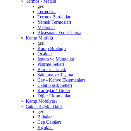
Termos - Matara
geri
Termoslar
Termos Bardaklar
Yemek Termosları
Mataralar
Aksesuar - Yedek Parça
Kamp Mutfağı
geri
Kamp Buzluğu
Ocaklar
Izgara ve Mangallar
Pişirme Setleri
Bardak - Tabak
Saklama ve Taşıma
Çay - Kahve Ekipmanları
Çatal Kaşık Setleri
Kartuşlar / Tüpler
Diğer Ekipmanlar
Kamp Mobilyası
Çakı - Bıçak - Balta
geri
Baltalar
Cep Çakıları
Bıçaklar