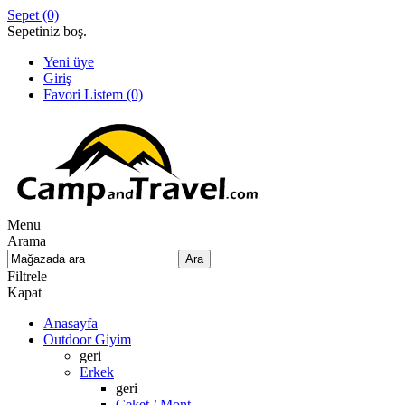
Sepet
(0)
Sepetiniz boş.
Yeni üye
Giriş
Favori Listem
(0)
Menu
Arama
Filtrele
Kapat
Anasayfa
Outdoor Giyim
geri
Erkek
geri
Ceket / Mont