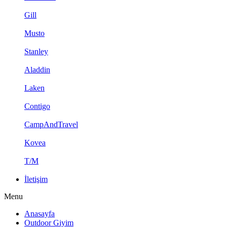
Gill
Musto
Stanley
Aladdin
Laken
Contigo
CampAndTravel
Kovea
T/M
İletişim
Menu
Anasayfa
Outdoor Giyim