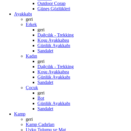
Outdoor Çorap
Güneş Gözlükleri
Ayakkabı
geri
Erkek
geri
Dağcılık - Trekking
Koşu Ayakkabısı
Günlük Ayakkabı
Sandalet
Kadın
geri
Dağcılık - Trekking
Koşu Ayakkabısı
Günlük Ayakkabı
Sandalet
Çocuk
geri
Bot
Günlük Ayakkabı
Sandalet
Kamp
geri
Kamp Çadırları
Uyku Tulumu ve Mat