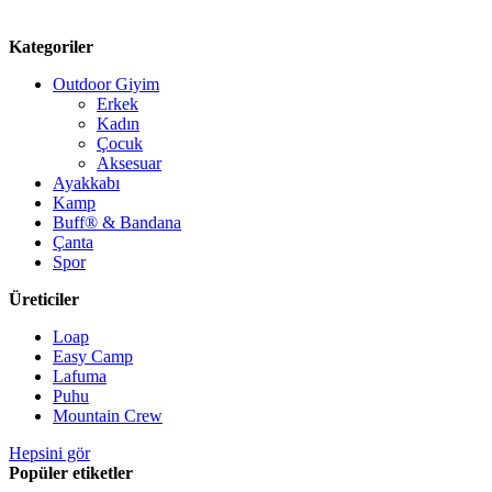
Kategoriler
Outdoor Giyim
Erkek
Kadın
Çocuk
Aksesuar
Ayakkabı
Kamp
Buff® & Bandana
Çanta
Spor
Üreticiler
Loap
Easy Camp
Lafuma
Puhu
Mountain Crew
Hepsini gör
Popüler etiketler