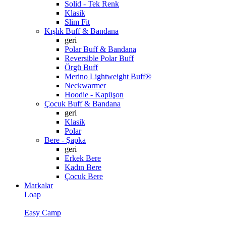
Solid - Tek Renk
Klasik
Slim Fit
Kışlık Buff & Bandana
geri
Polar Buff & Bandana
Reversible Polar Buff
Örgü Buff
Merino Lightweight Buff®
Neckwarmer
Hoodie - Kapüşon
Çocuk Buff & Bandana
geri
Klasik
Polar
Bere - Şapka
geri
Erkek Bere
Kadın Bere
Çocuk Bere
Markalar
Loap
Easy Camp