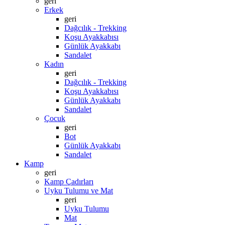
geri
Erkek
geri
Dağcılık - Trekking
Koşu Ayakkabısı
Günlük Ayakkabı
Sandalet
Kadın
geri
Dağcılık - Trekking
Koşu Ayakkabısı
Günlük Ayakkabı
Sandalet
Çocuk
geri
Bot
Günlük Ayakkabı
Sandalet
Kamp
geri
Kamp Çadırları
Uyku Tulumu ve Mat
geri
Uyku Tulumu
Mat