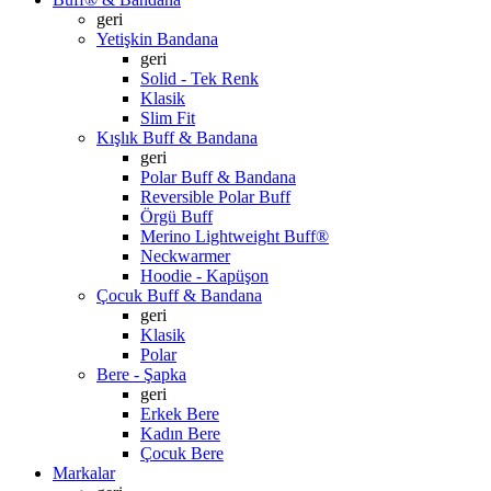
geri
Yetişkin Bandana
geri
Solid - Tek Renk
Klasik
Slim Fit
Kışlık Buff & Bandana
geri
Polar Buff & Bandana
Reversible Polar Buff
Örgü Buff
Merino Lightweight Buff®
Neckwarmer
Hoodie - Kapüşon
Çocuk Buff & Bandana
geri
Klasik
Polar
Bere - Şapka
geri
Erkek Bere
Kadın Bere
Çocuk Bere
Markalar