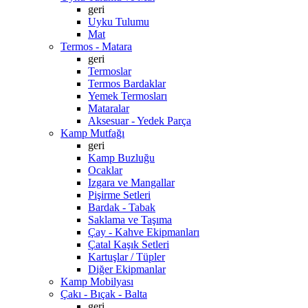
geri
Uyku Tulumu
Mat
Termos - Matara
geri
Termoslar
Termos Bardaklar
Yemek Termosları
Mataralar
Aksesuar - Yedek Parça
Kamp Mutfağı
geri
Kamp Buzluğu
Ocaklar
Izgara ve Mangallar
Pişirme Setleri
Bardak - Tabak
Saklama ve Taşıma
Çay - Kahve Ekipmanları
Çatal Kaşık Setleri
Kartuşlar / Tüpler
Diğer Ekipmanlar
Kamp Mobilyası
Çakı - Bıçak - Balta
geri