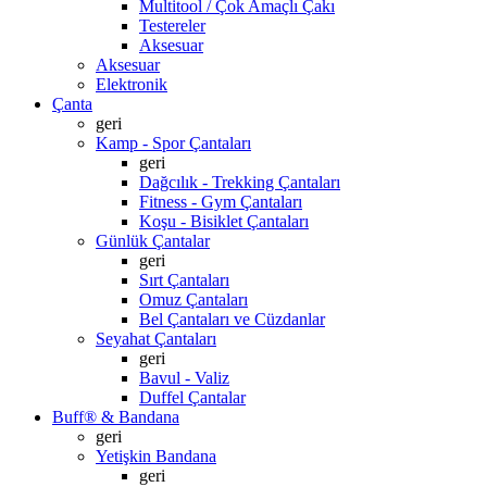
Multitool / Çok Amaçlı Çakı
Testereler
Aksesuar
Aksesuar
Elektronik
Çanta
geri
Kamp - Spor Çantaları
geri
Dağcılık - Trekking Çantaları
Fitness - Gym Çantaları
Koşu - Bisiklet Çantaları
Günlük Çantalar
geri
Sırt Çantaları
Omuz Çantaları
Bel Çantaları ve Cüzdanlar
Seyahat Çantaları
geri
Bavul - Valiz
Duffel Çantalar
Buff® & Bandana
geri
Yetişkin Bandana
geri