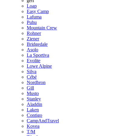
geri
Loap
Easy Camp
Lafuma
Puhu
Mountain Crew
Rohner
Ziener
Bridgedale
Asolo
La Sportiva
Evolite
Lowe Alpine
Silva
Cébé
Nordbron
Gill
Musto
Stanley
Aladdin
Laken
Contigo
CampAndTravel
Kovea
T/M