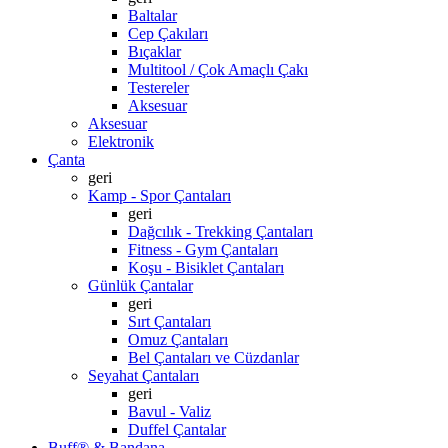
Baltalar
Cep Çakıları
Bıçaklar
Multitool / Çok Amaçlı Çakı
Testereler
Aksesuar
Aksesuar
Elektronik
Çanta
geri
Kamp - Spor Çantaları
geri
Dağcılık - Trekking Çantaları
Fitness - Gym Çantaları
Koşu - Bisiklet Çantaları
Günlük Çantalar
geri
Sırt Çantaları
Omuz Çantaları
Bel Çantaları ve Cüzdanlar
Seyahat Çantaları
geri
Bavul - Valiz
Duffel Çantalar
Buff® & Bandana