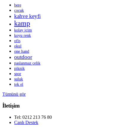
bere
çocuk
kahve keyfi
kamp
kolay içim
koyu renk
ofis
okul
one hand
outdoor
paslanmaz çelik
piknik
spor
suluk
tek el
Tümünü gör
İletişim
Tel: 0212 213 76 80
Canlı Destek