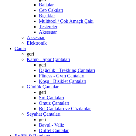
Baltalar
Cep Çakıları
Bıçaklar
Multitool / Çok Amaçlı Çakı
Testereler
Aksesuar
Aksesuar
Elektronik
Çanta
geri
Kamp - Spor Çantaları
geri
Dağcılık - Trekking Çantaları
Fitness - Gym Çantaları
Koşu - Bisiklet Çantaları
Günlük Çantalar
geri
Sırt Çantaları
Omuz Çantaları
Bel Çantaları ve Cüzdanlar
Seyahat Çantaları
geri
Bavul - Valiz
Duffel Çantalar
Buff® & Bandana