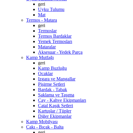
geri
Uyku Tulumu
Mat
Termos - Matara
geri
Termoslar
Termos Bardaklar
Yemek Termosları
Mataralar
Aksesuar - Yedek Parça
Kamp Mutfağı
geri
Kamp Buzluğu
Ocaklar
Izgara ve Mangallar
Pişirme Setleri
Bardak - Tabak
Saklama ve Taşıma
Çay - Kahve Ekipmanları
Çatal Kaşık Setleri
Kartuşlar / Tüpler
Diğer Ekipmanlar
Kamp Mobilyası
Çakı - Bıçak - Balta
geri