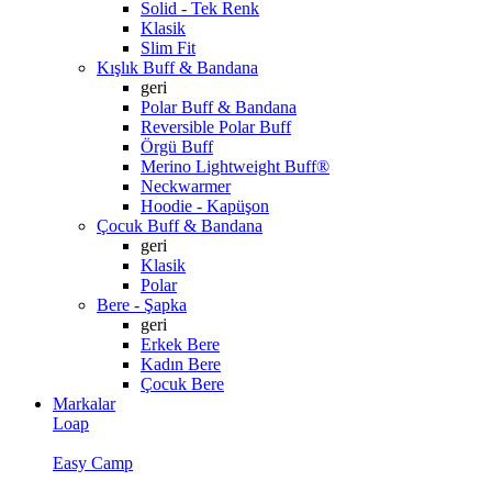
Solid - Tek Renk
Klasik
Slim Fit
Kışlık Buff & Bandana
geri
Polar Buff & Bandana
Reversible Polar Buff
Örgü Buff
Merino Lightweight Buff®
Neckwarmer
Hoodie - Kapüşon
Çocuk Buff & Bandana
geri
Klasik
Polar
Bere - Şapka
geri
Erkek Bere
Kadın Bere
Çocuk Bere
Markalar
Loap
Easy Camp