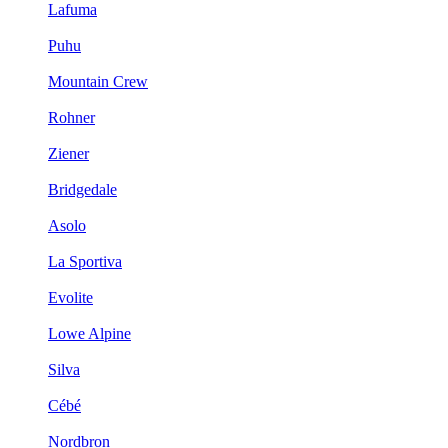
Lafuma
Puhu
Mountain Crew
Rohner
Ziener
Bridgedale
Asolo
La Sportiva
Evolite
Lowe Alpine
Silva
Cébé
Nordbron