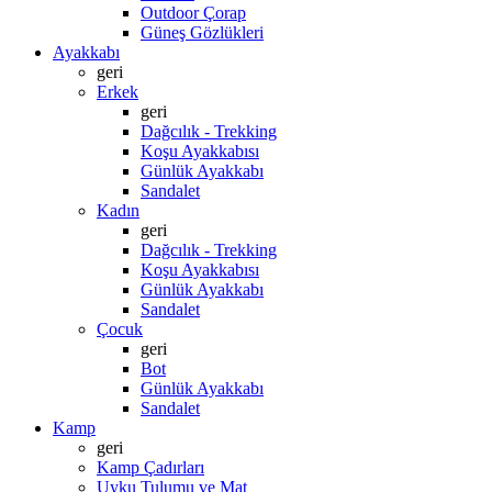
Outdoor Çorap
Güneş Gözlükleri
Ayakkabı
geri
Erkek
geri
Dağcılık - Trekking
Koşu Ayakkabısı
Günlük Ayakkabı
Sandalet
Kadın
geri
Dağcılık - Trekking
Koşu Ayakkabısı
Günlük Ayakkabı
Sandalet
Çocuk
geri
Bot
Günlük Ayakkabı
Sandalet
Kamp
geri
Kamp Çadırları
Uyku Tulumu ve Mat