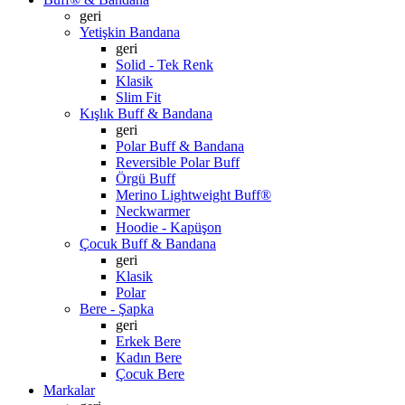
geri
Yetişkin Bandana
geri
Solid - Tek Renk
Klasik
Slim Fit
Kışlık Buff & Bandana
geri
Polar Buff & Bandana
Reversible Polar Buff
Örgü Buff
Merino Lightweight Buff®
Neckwarmer
Hoodie - Kapüşon
Çocuk Buff & Bandana
geri
Klasik
Polar
Bere - Şapka
geri
Erkek Bere
Kadın Bere
Çocuk Bere
Markalar