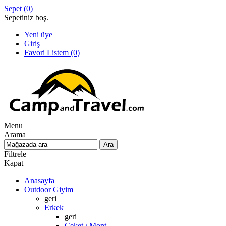
Sepet
(0)
Sepetiniz boş.
Yeni üye
Giriş
Favori Listem
(0)
Menu
Arama
Filtrele
Kapat
Anasayfa
Outdoor Giyim
geri
Erkek
geri
Ceket / Mont