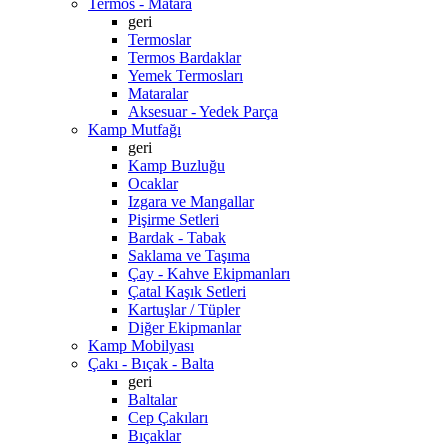
Termos - Matara
geri
Termoslar
Termos Bardaklar
Yemek Termosları
Mataralar
Aksesuar - Yedek Parça
Kamp Mutfağı
geri
Kamp Buzluğu
Ocaklar
Izgara ve Mangallar
Pişirme Setleri
Bardak - Tabak
Saklama ve Taşıma
Çay - Kahve Ekipmanları
Çatal Kaşık Setleri
Kartuşlar / Tüpler
Diğer Ekipmanlar
Kamp Mobilyası
Çakı - Bıçak - Balta
geri
Baltalar
Cep Çakıları
Bıçaklar