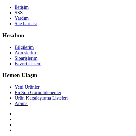
İletişim
SSS
Yardım
Site haritası
Hesabım
Bilgilerim
Adreslerim
Siparişlerim
Favori Listem
Hemen Ulaşın
Yeni Ürünler
En Son Görüntülenenler
Ürün Karşılaştırma Listeleri
Arama