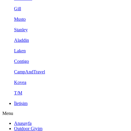
Gill
Musto
Stanley
Aladdin
Laken
Contigo
CampAndTravel
Kovea
T/M
İletişim
Menu
Anasayfa
Outdoor Giyim