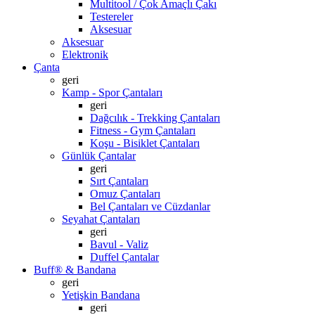
Multitool / Çok Amaçlı Çakı
Testereler
Aksesuar
Aksesuar
Elektronik
Çanta
geri
Kamp - Spor Çantaları
geri
Dağcılık - Trekking Çantaları
Fitness - Gym Çantaları
Koşu - Bisiklet Çantaları
Günlük Çantalar
geri
Sırt Çantaları
Omuz Çantaları
Bel Çantaları ve Cüzdanlar
Seyahat Çantaları
geri
Bavul - Valiz
Duffel Çantalar
Buff® & Bandana
geri
Yetişkin Bandana
geri