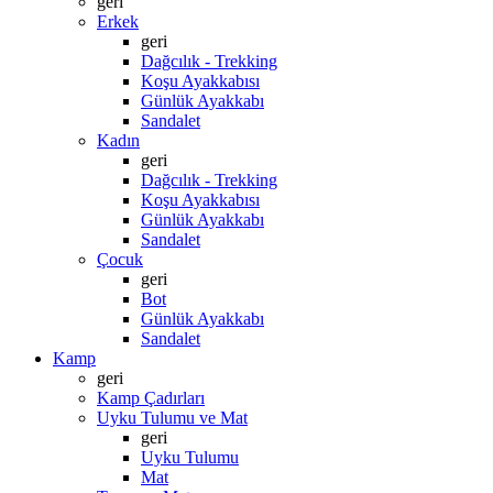
geri
Erkek
geri
Dağcılık - Trekking
Koşu Ayakkabısı
Günlük Ayakkabı
Sandalet
Kadın
geri
Dağcılık - Trekking
Koşu Ayakkabısı
Günlük Ayakkabı
Sandalet
Çocuk
geri
Bot
Günlük Ayakkabı
Sandalet
Kamp
geri
Kamp Çadırları
Uyku Tulumu ve Mat
geri
Uyku Tulumu
Mat