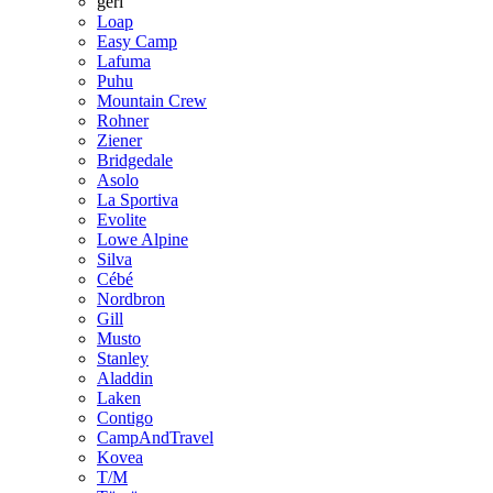
geri
Loap
Easy Camp
Lafuma
Puhu
Mountain Crew
Rohner
Ziener
Bridgedale
Asolo
La Sportiva
Evolite
Lowe Alpine
Silva
Cébé
Nordbron
Gill
Musto
Stanley
Aladdin
Laken
Contigo
CampAndTravel
Kovea
T/M