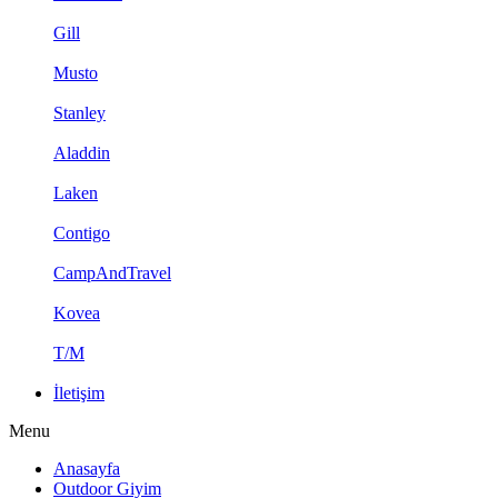
Gill
Musto
Stanley
Aladdin
Laken
Contigo
CampAndTravel
Kovea
T/M
İletişim
Menu
Anasayfa
Outdoor Giyim