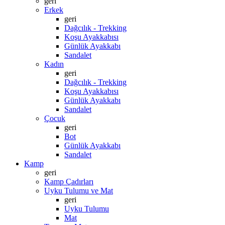
geri
Erkek
geri
Dağcılık - Trekking
Koşu Ayakkabısı
Günlük Ayakkabı
Sandalet
Kadın
geri
Dağcılık - Trekking
Koşu Ayakkabısı
Günlük Ayakkabı
Sandalet
Çocuk
geri
Bot
Günlük Ayakkabı
Sandalet
Kamp
geri
Kamp Çadırları
Uyku Tulumu ve Mat
geri
Uyku Tulumu
Mat