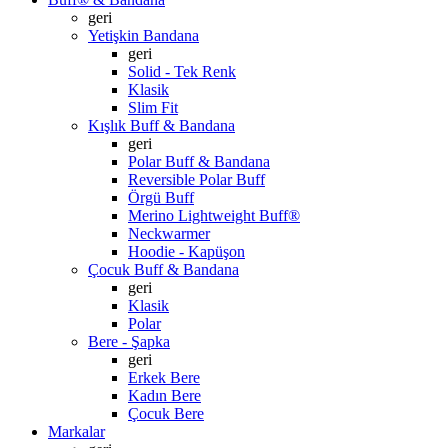
geri
Yetişkin Bandana
geri
Solid - Tek Renk
Klasik
Slim Fit
Kışlık Buff & Bandana
geri
Polar Buff & Bandana
Reversible Polar Buff
Örgü Buff
Merino Lightweight Buff®
Neckwarmer
Hoodie - Kapüşon
Çocuk Buff & Bandana
geri
Klasik
Polar
Bere - Şapka
geri
Erkek Bere
Kadın Bere
Çocuk Bere
Markalar