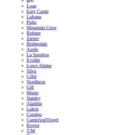
geri
Loap
Easy Camp
Lafuma
Puhu
Mountain Crew
Rohner
Ziener
Bridgedale
Asolo
La Sportiva
Evolite
Lowe Alpine
Silva
Cébé
Nordbron
Gill
Musto
Stanley
Aladdin
Laken
Contigo
CampAndTravel
Kovea
T/M