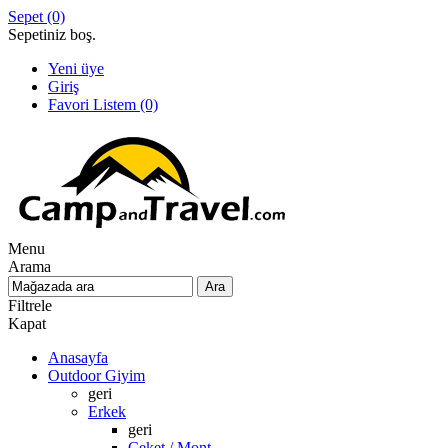
Sepet
(0)
Sepetiniz boş.
Yeni üye
Giriş
Favori Listem
(0)
Menu
Arama
Filtrele
Kapat
Anasayfa
Outdoor Giyim
geri
Erkek
geri
Ceket / Mont