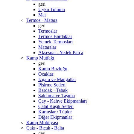
geri
Uyku Tulumu
Mat
Termos - Matara
geri
Termoslar
Termos Bardaklar
Yemek Termosları
Mataralar
Aksesuar - Yedek Parça
Kamp Mutfağı
geri
Kamp Buzluğu
Ocaklar
Izgara ve Mangallar
Pişirme Setleri
Bardak - Tabak
Saklama ve Taşıma
Çay - Kahve Ekipmanları
Çatal Kaşık Setleri
Kartuşlar / Tüpler
Diğer Ekipmanlar
Kamp Mobilyası
Çakı - Bıçak - Balta
geri