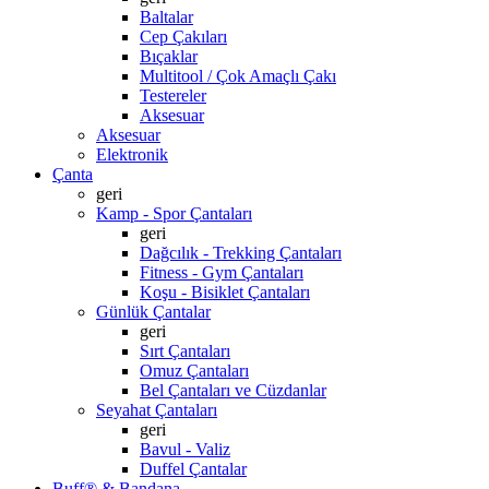
Baltalar
Cep Çakıları
Bıçaklar
Multitool / Çok Amaçlı Çakı
Testereler
Aksesuar
Aksesuar
Elektronik
Çanta
geri
Kamp - Spor Çantaları
geri
Dağcılık - Trekking Çantaları
Fitness - Gym Çantaları
Koşu - Bisiklet Çantaları
Günlük Çantalar
geri
Sırt Çantaları
Omuz Çantaları
Bel Çantaları ve Cüzdanlar
Seyahat Çantaları
geri
Bavul - Valiz
Duffel Çantalar
Buff® & Bandana