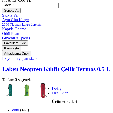
Fiyat:
1376,00 TL
Adet:
Stokta Var
Aynı Gün Kargo
2000 TL üzeri kargo ücretsiz.
Kapıda Ödeme
Ödül Puan
Güvenli Alışveriş
İlk yorum yapan siz olun
Laken Neopren Kılıflı Çelik Termos 0.5 L
Toplam
3
seçenek.
Detaylar
Özellikler
Ürün etiketleri
okul
(148)