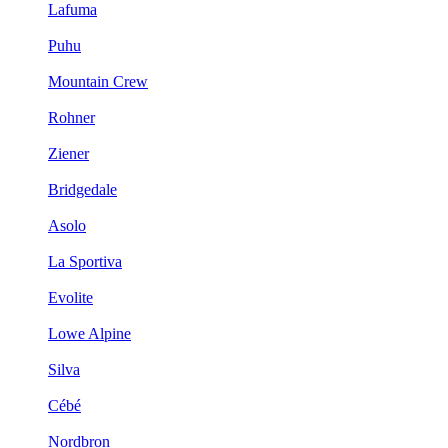
Lafuma
Puhu
Mountain Crew
Rohner
Ziener
Bridgedale
Asolo
La Sportiva
Evolite
Lowe Alpine
Silva
Cébé
Nordbron