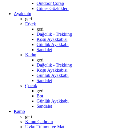
Outdoor Çorap
Güneş Gözlükleri
Ayakkabı
geri
Erkek
geri
Dağcılık - Trekking
Koşu Ayakkabısı
Günlük Ayakkabı
Sandalet
Kadın
geri
Dağcılık - Trekking
Koşu Ayakkabısı
Günlük Ayakkabı
Sandalet
Çocuk
geri
Bot
Günlük Ayakkabı
Sandalet
Kamp
geri
Kamp Çadırları
Uyku Tulumu ve Mat