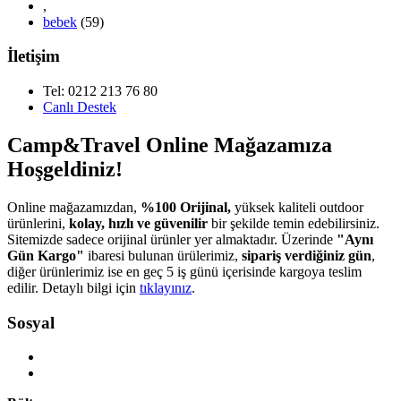
,
bebek
(59)
İletişim
Tel: 0212 213 76 80
Canlı Destek
Camp&Travel Online Mağazamıza
Hoşgeldiniz!
Online mağazamızdan,
%100 Orijinal,
yüksek kaliteli outdoor
ürünlerini,
kolay, hızlı ve güvenilir
bir şekilde temin edebilirsiniz.
Sitemizde sadece orijinal ürünler yer almaktadır. Üzerinde
"Aynı
Gün Kargo"
ibaresi bulunan ürülerimiz,
sipariş verdiğiniz gün
,
diğer ürünlerimiz ise en geç 5 iş günü içerisinde kargoya teslim
edilir. Detaylı bilgi için
tıklayınız
.
Sosyal