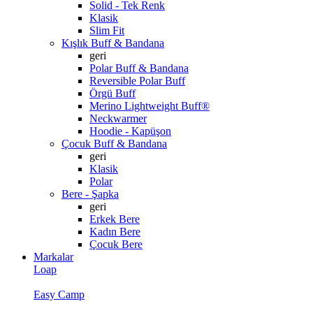
Solid - Tek Renk
Klasik
Slim Fit
Kışlık Buff & Bandana
geri
Polar Buff & Bandana
Reversible Polar Buff
Örgü Buff
Merino Lightweight Buff®
Neckwarmer
Hoodie - Kapüşon
Çocuk Buff & Bandana
geri
Klasik
Polar
Bere - Şapka
geri
Erkek Bere
Kadın Bere
Çocuk Bere
Markalar
Loap
Easy Camp