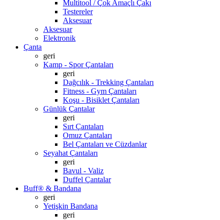
Multitool / Çok Amaçlı Çakı
Testereler
Aksesuar
Aksesuar
Elektronik
Çanta
geri
Kamp - Spor Çantaları
geri
Dağcılık - Trekking Çantaları
Fitness - Gym Çantaları
Koşu - Bisiklet Çantaları
Günlük Çantalar
geri
Sırt Çantaları
Omuz Çantaları
Bel Çantaları ve Cüzdanlar
Seyahat Çantaları
geri
Bavul - Valiz
Duffel Çantalar
Buff® & Bandana
geri
Yetişkin Bandana
geri