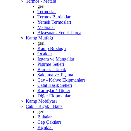
Termos - Matara
geri
Termoslar
Termos Bardaklar
Yemek Termosları
Mataralar
Aksesuar - Yedek Parça
Kamp Mutfağı
geri
Kamp Buzluğu
Ocaklar
Izgara ve Mangallar
Pişirme Setleri
Bardak - Tabak
Saklama ve Taşıma
Çay - Kahve Ekipmanları
Çatal Kaşık Setleri
Kartuşlar / Tüpler
Diğer Ekipmanlar
Kamp Mobilyası
Çakı - Bıçak - Balta
geri
Baltalar
Cep Çakıları
Bıçaklar