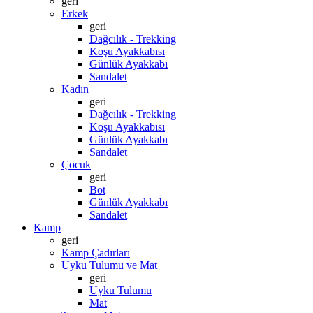
geri
Erkek
geri
Dağcılık - Trekking
Koşu Ayakkabısı
Günlük Ayakkabı
Sandalet
Kadın
geri
Dağcılık - Trekking
Koşu Ayakkabısı
Günlük Ayakkabı
Sandalet
Çocuk
geri
Bot
Günlük Ayakkabı
Sandalet
Kamp
geri
Kamp Çadırları
Uyku Tulumu ve Mat
geri
Uyku Tulumu
Mat