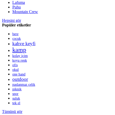
Lafuma
Puhu
Mountain Crew
Hepsini gör
Popüler etiketler
bere
çocuk
kahve keyfi
kamp
kolay içim
koyu renk
ofis
okul
one hand
outdoor
paslanmaz çelik
piknik
spor
suluk
tek el
Tümünü gör