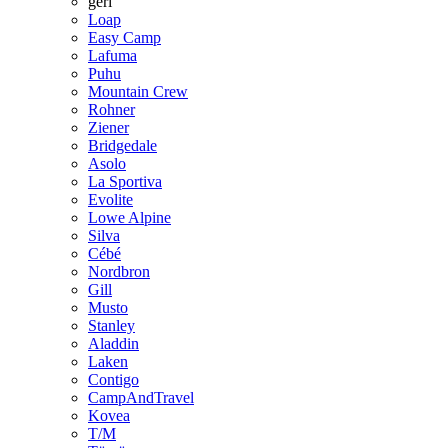
geri
Loap
Easy Camp
Lafuma
Puhu
Mountain Crew
Rohner
Ziener
Bridgedale
Asolo
La Sportiva
Evolite
Lowe Alpine
Silva
Cébé
Nordbron
Gill
Musto
Stanley
Aladdin
Laken
Contigo
CampAndTravel
Kovea
T/M