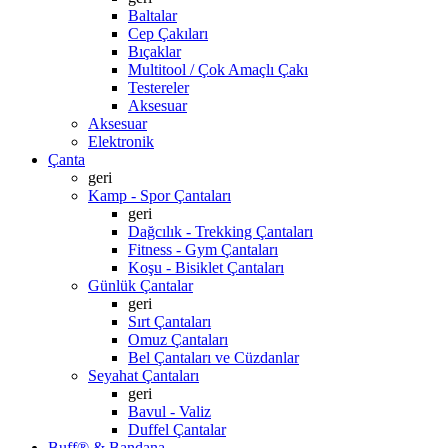
Baltalar
Cep Çakıları
Bıçaklar
Multitool / Çok Amaçlı Çakı
Testereler
Aksesuar
Aksesuar
Elektronik
Çanta
geri
Kamp - Spor Çantaları
geri
Dağcılık - Trekking Çantaları
Fitness - Gym Çantaları
Koşu - Bisiklet Çantaları
Günlük Çantalar
geri
Sırt Çantaları
Omuz Çantaları
Bel Çantaları ve Cüzdanlar
Seyahat Çantaları
geri
Bavul - Valiz
Duffel Çantalar
Buff® & Bandana