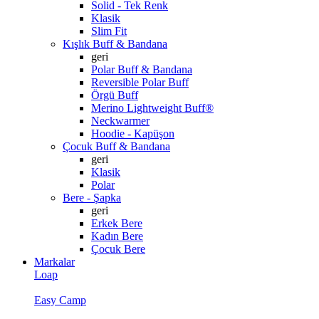
Solid - Tek Renk
Klasik
Slim Fit
Kışlık Buff & Bandana
geri
Polar Buff & Bandana
Reversible Polar Buff
Örgü Buff
Merino Lightweight Buff®
Neckwarmer
Hoodie - Kapüşon
Çocuk Buff & Bandana
geri
Klasik
Polar
Bere - Şapka
geri
Erkek Bere
Kadın Bere
Çocuk Bere
Markalar
Loap
Easy Camp