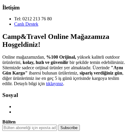
İletişim
Tel: 0212 213 76 80
Canlı Destek
Camp&Travel Online Mağazamıza
Hoşgeldiniz!
Online mağazamızdan,
%100 Orijinal,
yüksek kaliteli outdoor
ürünlerini,
kolay, hızlı ve güvenilir
bir şekilde temin edebilirsiniz.
Sitemizde sadece orijinal ürünler yer almaktadır. Üzerinde
"Aynı
Gün Kargo"
ibaresi bulunan ürülerimiz,
sipariş verdiğiniz gün
,
diğer ürünlerimiz ise en geç 5 iş günü içerisinde kargoya teslim
edilir. Detaylı bilgi için
tıklayınız
.
Sosyal
Bülten