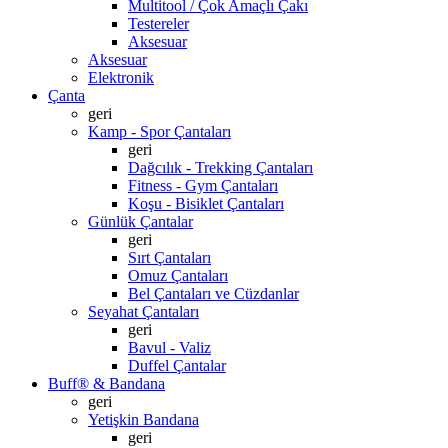
Multitool / Çok Amaçlı Çakı
Testereler
Aksesuar
Aksesuar
Elektronik
Çanta
geri
Kamp - Spor Çantaları
geri
Dağcılık - Trekking Çantaları
Fitness - Gym Çantaları
Koşu - Bisiklet Çantaları
Günlük Çantalar
geri
Sırt Çantaları
Omuz Çantaları
Bel Çantaları ve Cüzdanlar
Seyahat Çantaları
geri
Bavul - Valiz
Duffel Çantalar
Buff® & Bandana
geri
Yetişkin Bandana
geri