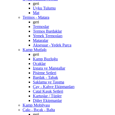
geri
Uyku Tulumu
Mat
Termos - Matara
geri
Termoslar
Termos Bardaklar
Yemek Termosları
Mataralar
Aksesuar - Yedek Parça
Kamp Mutfağı
geri
Kamp Buzluğu
Ocaklar
Izgara ve Mangallar
Pişirme Setleri
Bardak - Tabak
Saklama ve Taşıma
Çay - Kahve Ekipmanları
Çatal Kaşık Setleri
Kartuşlar / Tüpler
Diğer Ekipmanlar
Kamp Mobilyası
Çakı - Bıçak - Balta
geri