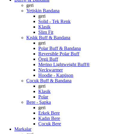
geri
Yetişkin Bandana
geri
Solid - Tek Renk
Klasik
Slim Fit
Kışlık Buff & Bandana
geri
Polar Buff & Bandana
Reversible Polar Buff
Örgü Buff
Merino Lightweight Buff®
Neckwarmer
Hoodie - Kapüşon
Çocuk Buff & Bandana
geri
Klasik
Polar
Bere - Şapka
geri
Erkek Bere
Kadın Bere
Çocuk Bere
Markalar