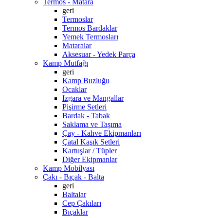
Termos - Matara
geri
Termoslar
Termos Bardaklar
Yemek Termosları
Mataralar
Aksesuar - Yedek Parça
Kamp Mutfağı
geri
Kamp Buzluğu
Ocaklar
Izgara ve Mangallar
Pişirme Setleri
Bardak - Tabak
Saklama ve Taşıma
Çay - Kahve Ekipmanları
Çatal Kaşık Setleri
Kartuşlar / Tüpler
Diğer Ekipmanlar
Kamp Mobilyası
Çakı - Bıçak - Balta
geri
Baltalar
Cep Çakıları
Bıçaklar