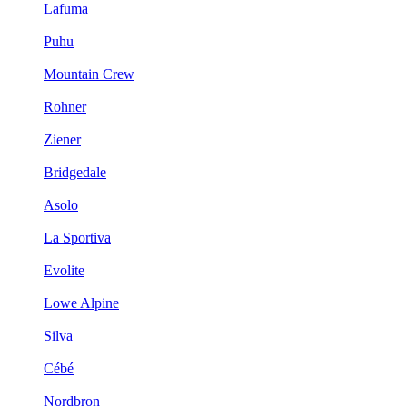
Lafuma
Puhu
Mountain Crew
Rohner
Ziener
Bridgedale
Asolo
La Sportiva
Evolite
Lowe Alpine
Silva
Cébé
Nordbron