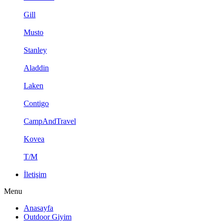
Gill
Musto
Stanley
Aladdin
Laken
Contigo
CampAndTravel
Kovea
T/M
İletişim
Menu
Anasayfa
Outdoor Giyim