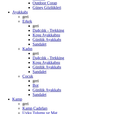
Outdoor Çorap
Güneş Gözlükleri
Ayakkabı
geri
Erkek
geri
Dağcılık - Trekking
Koşu Ayakkabısı
Günlük Ayakkabı
Sandalet
Kadın
geri
Dağcılık - Trekking
Koşu Ayakkabısı
Günlük Ayakkabı
Sandalet
Çocuk
geri
Bot
Günlük Ayakkabı
Sandalet
Kamp
geri
Kamp Çadırları
Uyku Tulumu ve Mat