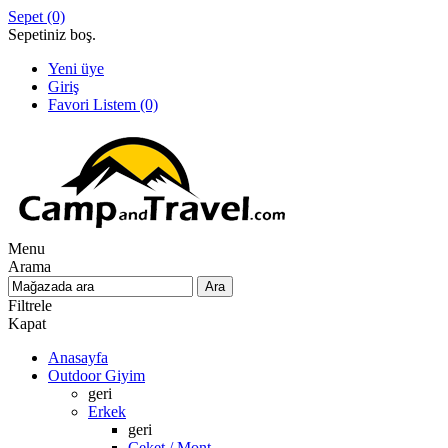
Sepet
(0)
Sepetiniz boş.
Yeni üye
Giriş
Favori Listem
(0)
Menu
Arama
Filtrele
Kapat
Anasayfa
Outdoor Giyim
geri
Erkek
geri
Ceket / Mont