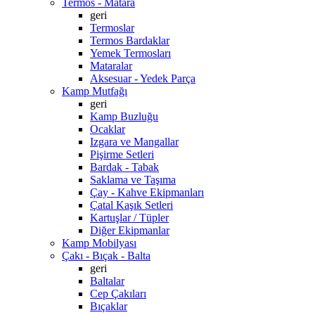
Termos - Matara
geri
Termoslar
Termos Bardaklar
Yemek Termosları
Mataralar
Aksesuar - Yedek Parça
Kamp Mutfağı
geri
Kamp Buzluğu
Ocaklar
Izgara ve Mangallar
Pişirme Setleri
Bardak - Tabak
Saklama ve Taşıma
Çay - Kahve Ekipmanları
Çatal Kaşık Setleri
Kartuşlar / Tüpler
Diğer Ekipmanlar
Kamp Mobilyası
Çakı - Bıçak - Balta
geri
Baltalar
Cep Çakıları
Bıçaklar