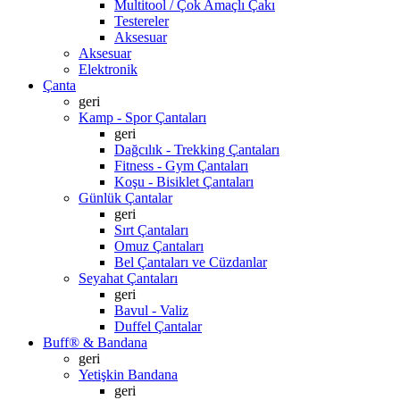
Multitool / Çok Amaçlı Çakı
Testereler
Aksesuar
Aksesuar
Elektronik
Çanta
geri
Kamp - Spor Çantaları
geri
Dağcılık - Trekking Çantaları
Fitness - Gym Çantaları
Koşu - Bisiklet Çantaları
Günlük Çantalar
geri
Sırt Çantaları
Omuz Çantaları
Bel Çantaları ve Cüzdanlar
Seyahat Çantaları
geri
Bavul - Valiz
Duffel Çantalar
Buff® & Bandana
geri
Yetişkin Bandana
geri