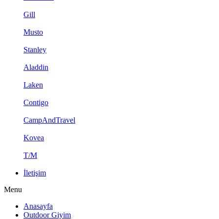
Gill
Musto
Stanley
Aladdin
Laken
Contigo
CampAndTravel
Kovea
T/M
İletişim
Menu
Anasayfa
Outdoor Giyim