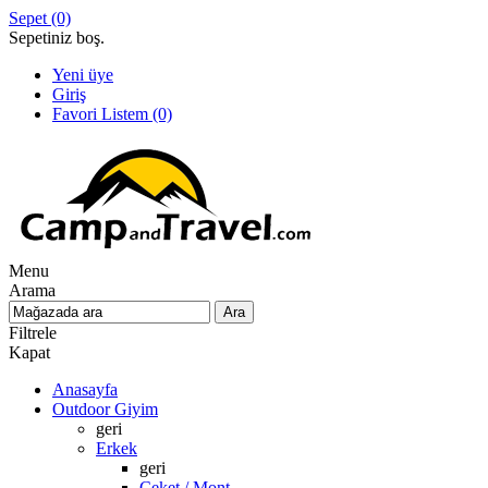
Sepet
(0)
Sepetiniz boş.
Yeni üye
Giriş
Favori Listem
(0)
Menu
Arama
Filtrele
Kapat
Anasayfa
Outdoor Giyim
geri
Erkek
geri
Ceket / Mont