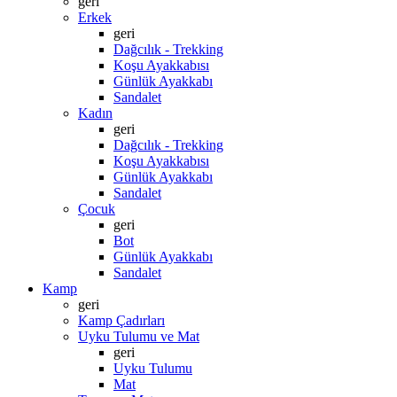
geri
Erkek
geri
Dağcılık - Trekking
Koşu Ayakkabısı
Günlük Ayakkabı
Sandalet
Kadın
geri
Dağcılık - Trekking
Koşu Ayakkabısı
Günlük Ayakkabı
Sandalet
Çocuk
geri
Bot
Günlük Ayakkabı
Sandalet
Kamp
geri
Kamp Çadırları
Uyku Tulumu ve Mat
geri
Uyku Tulumu
Mat