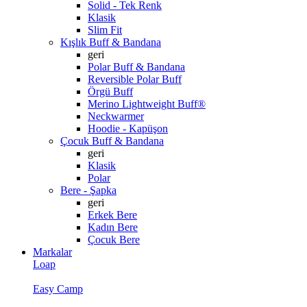
Solid - Tek Renk
Klasik
Slim Fit
Kışlık Buff & Bandana
geri
Polar Buff & Bandana
Reversible Polar Buff
Örgü Buff
Merino Lightweight Buff®
Neckwarmer
Hoodie - Kapüşon
Çocuk Buff & Bandana
geri
Klasik
Polar
Bere - Şapka
geri
Erkek Bere
Kadın Bere
Çocuk Bere
Markalar
Loap
Easy Camp