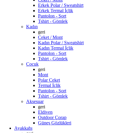
Erkek Polar / Sweatshirt
Erkek Termal İçlik
Pantolon - Şort
Tshirt - Gömlek
Kadın
geri
Ceket / Mont
Kadın Polar / Sweatshirt
Kadın Termal İçlik
Pantolon - Şort
Tshirt - Gömlek
Çocuk
geri
Mont
Polar Ceket
Termal İçlik
Pantolon - Şort
Tshirt - Gömlek
Aksesuar
geri
Eldiven
Outdoor Çorap
Güneş Gözlükleri
Ayakkabı