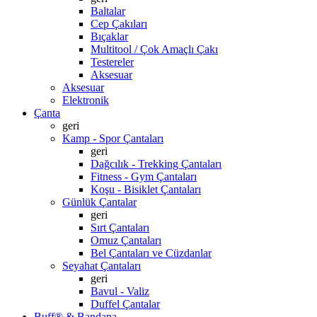
Baltalar
Cep Çakıları
Bıçaklar
Multitool / Çok Amaçlı Çakı
Testereler
Aksesuar
Aksesuar
Elektronik
Çanta
geri
Kamp - Spor Çantaları
geri
Dağcılık - Trekking Çantaları
Fitness - Gym Çantaları
Koşu - Bisiklet Çantaları
Günlük Çantalar
geri
Sırt Çantaları
Omuz Çantaları
Bel Çantaları ve Cüzdanlar
Seyahat Çantaları
geri
Bavul - Valiz
Duffel Çantalar
Buff® & Bandana