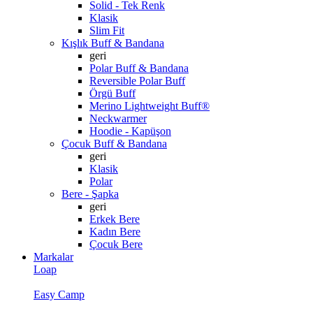
Solid - Tek Renk
Klasik
Slim Fit
Kışlık Buff & Bandana
geri
Polar Buff & Bandana
Reversible Polar Buff
Örgü Buff
Merino Lightweight Buff®
Neckwarmer
Hoodie - Kapüşon
Çocuk Buff & Bandana
geri
Klasik
Polar
Bere - Şapka
geri
Erkek Bere
Kadın Bere
Çocuk Bere
Markalar
Loap
Easy Camp