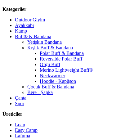
Kategoriler
Outdoor Giyim
Ayakkabı
Kamp
Buff® & Bandana
Yetişkin Bandana
Kışlık Buff & Bandana
Polar Buff & Bandana
Reversible Polar Buff
Örgü Buff
Merino Lightweight Buff®
Neckwarmer
Hoodie - Kapüşon
Çocuk Buff & Bandana
Bere - Şapka
Çanta
Spor
Üreticiler
Loap
Easy Camp
Lafuma