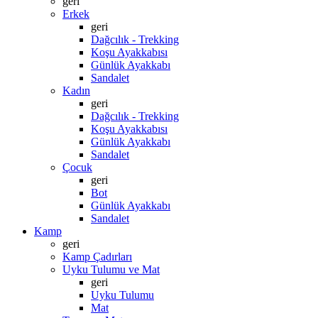
geri
Erkek
geri
Dağcılık - Trekking
Koşu Ayakkabısı
Günlük Ayakkabı
Sandalet
Kadın
geri
Dağcılık - Trekking
Koşu Ayakkabısı
Günlük Ayakkabı
Sandalet
Çocuk
geri
Bot
Günlük Ayakkabı
Sandalet
Kamp
geri
Kamp Çadırları
Uyku Tulumu ve Mat
geri
Uyku Tulumu
Mat