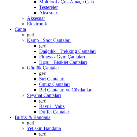
Multitool / Çok Amaçlı Çakı
Testereler
Aksesuar
Aksesuar
Elektronik
Çanta
geri
Kamp - Spor Çantaları
geri
Dağcılık - Trekking Çantaları
Fitness - Gym Çantaları
Koşu - Bisiklet Çantaları
Günlük Çantalar
geri
Sırt Çantaları
Omuz Çantaları
Bel Çantaları ve Cüzdanlar
Seyahat Çantaları
geri
Bavul - Valiz
Duffel Çantalar
Buff® & Bandana
geri
Yetişkin Bandana
geri