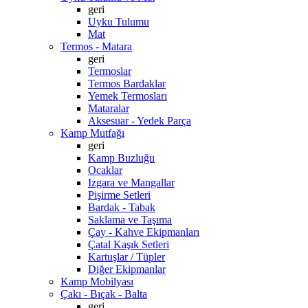
geri
Uyku Tulumu
Mat
Termos - Matara
geri
Termoslar
Termos Bardaklar
Yemek Termosları
Mataralar
Aksesuar - Yedek Parça
Kamp Mutfağı
geri
Kamp Buzluğu
Ocaklar
Izgara ve Mangallar
Pişirme Setleri
Bardak - Tabak
Saklama ve Taşıma
Çay - Kahve Ekipmanları
Çatal Kaşık Setleri
Kartuşlar / Tüpler
Diğer Ekipmanlar
Kamp Mobilyası
Çakı - Bıçak - Balta
geri