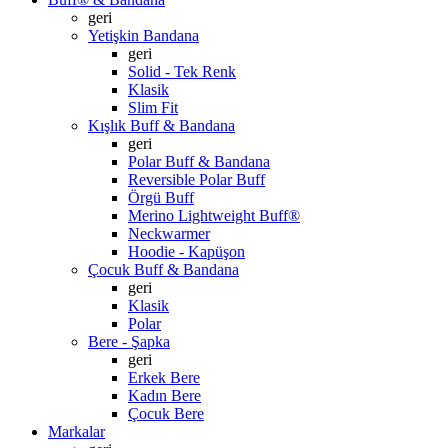
geri
Yetişkin Bandana
geri
Solid - Tek Renk
Klasik
Slim Fit
Kışlık Buff & Bandana
geri
Polar Buff & Bandana
Reversible Polar Buff
Örgü Buff
Merino Lightweight Buff®
Neckwarmer
Hoodie - Kapüşon
Çocuk Buff & Bandana
geri
Klasik
Polar
Bere - Şapka
geri
Erkek Bere
Kadın Bere
Çocuk Bere
Markalar