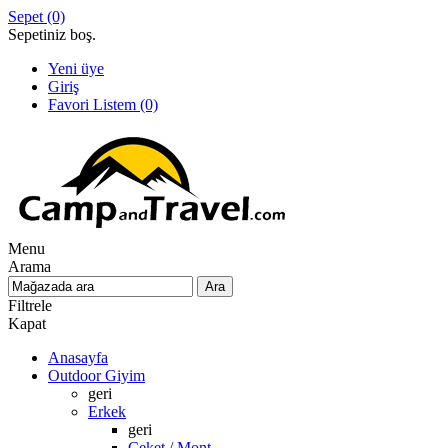
Sepet
(0)
Sepetiniz boş.
Yeni üye
Giriş
Favori Listem
(0)
Menu
Arama
Filtrele
Kapat
Anasayfa
Outdoor Giyim
geri
Erkek
geri
Ceket / Mont