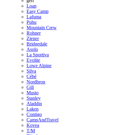
geri
Loap
Easy Camp
Lafuma
Puhu
Mountain Crew
Rohner
Ziener
Bridgedale
Asolo
La Sportiva
Evolite
Lowe Alpine
Silva
Cébé
Nordbron
Gill
Musto
Stanley
Aladdin
Laken
Contigo
CampAndTravel
Kovea
T/M