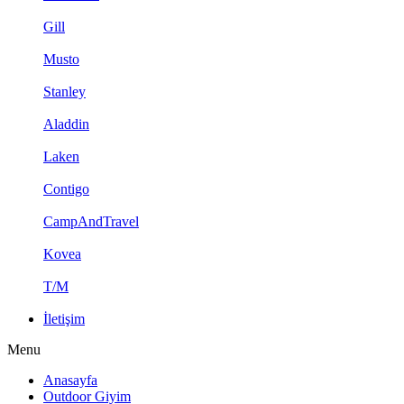
Gill
Musto
Stanley
Aladdin
Laken
Contigo
CampAndTravel
Kovea
T/M
İletişim
Menu
Anasayfa
Outdoor Giyim