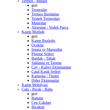
Termos - Matara
geri
Termoslar
Termos Bardaklar
Yemek Termosları
Mataralar
Aksesuar - Yedek Parça
Kamp Mutfağı
geri
Kamp Buzluğu
Ocaklar
Izgara ve Mangallar
Pişirme Setleri
Bardak - Tabak
Saklama ve Taşıma
Çay - Kahve Ekipmanları
Çatal Kaşık Setleri
Kartuşlar / Tüpler
Diğer Ekipmanlar
Kamp Mobilyası
Çakı - Bıçak - Balta
geri
Baltalar
Cep Çakıları
Bıçaklar