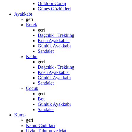
Outdoor Çorap
Güneş Gözlükleri
Ayakkabı
geri
Erkek
geri
Dağcılık - Trekking
Koşu Ayakkabısı
Günlük Ayakkabı
Sandalet
Kadın
geri
Dağcılık - Trekking
Koşu Ayakkabısı
Günlük Ayakkabı
Sandalet
Çocuk
geri
Bot
Günlük Ayakkabı
Sandalet
Kamp
geri
Kamp Çadırları
Uyku Tulumu ve Mat