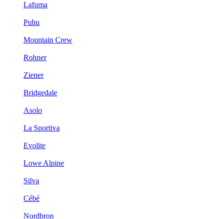
Lafuma
Puhu
Mountain Crew
Rohner
Ziener
Bridgedale
Asolo
La Sportiva
Evolite
Lowe Alpine
Silva
Cébé
Nordbron