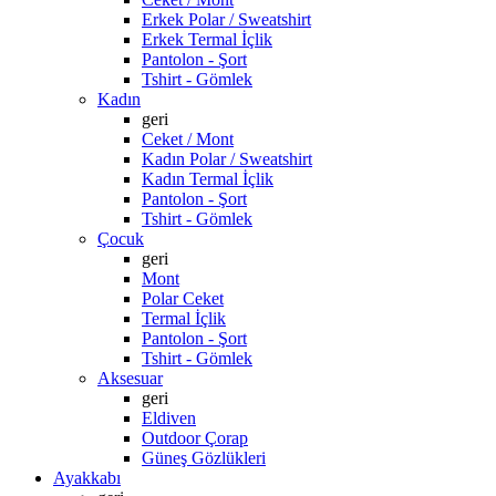
Erkek Polar / Sweatshirt
Erkek Termal İçlik
Pantolon - Şort
Tshirt - Gömlek
Kadın
geri
Ceket / Mont
Kadın Polar / Sweatshirt
Kadın Termal İçlik
Pantolon - Şort
Tshirt - Gömlek
Çocuk
geri
Mont
Polar Ceket
Termal İçlik
Pantolon - Şort
Tshirt - Gömlek
Aksesuar
geri
Eldiven
Outdoor Çorap
Güneş Gözlükleri
Ayakkabı