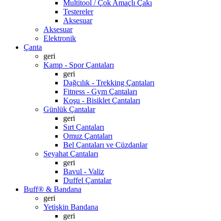
Multitool / Çok Amaçlı Çakı
Testereler
Aksesuar
Aksesuar
Elektronik
Çanta
geri
Kamp - Spor Çantaları
geri
Dağcılık - Trekking Çantaları
Fitness - Gym Çantaları
Koşu - Bisiklet Çantaları
Günlük Çantalar
geri
Sırt Çantaları
Omuz Çantaları
Bel Çantaları ve Cüzdanlar
Seyahat Çantaları
geri
Bavul - Valiz
Duffel Çantalar
Buff® & Bandana
geri
Yetişkin Bandana
geri