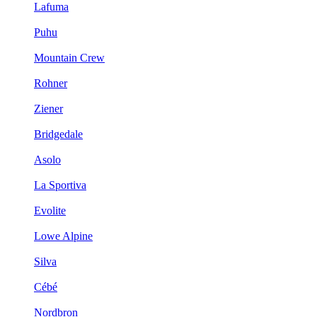
Lafuma
Puhu
Mountain Crew
Rohner
Ziener
Bridgedale
Asolo
La Sportiva
Evolite
Lowe Alpine
Silva
Cébé
Nordbron