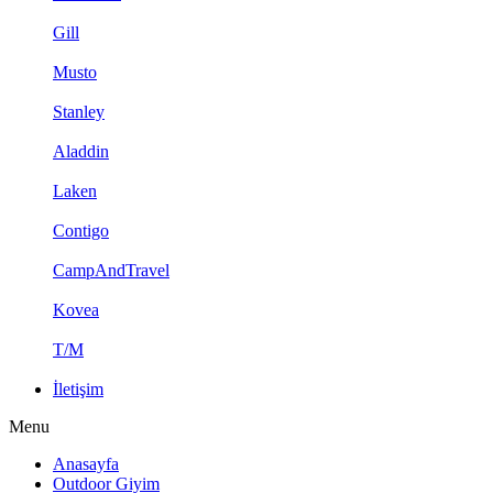
Gill
Musto
Stanley
Aladdin
Laken
Contigo
CampAndTravel
Kovea
T/M
İletişim
Menu
Anasayfa
Outdoor Giyim