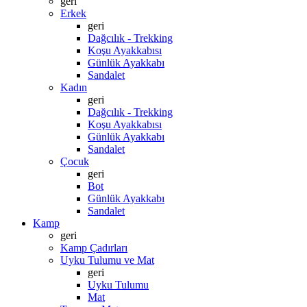
geri
Erkek
geri
Dağcılık - Trekking
Koşu Ayakkabısı
Günlük Ayakkabı
Sandalet
Kadın
geri
Dağcılık - Trekking
Koşu Ayakkabısı
Günlük Ayakkabı
Sandalet
Çocuk
geri
Bot
Günlük Ayakkabı
Sandalet
Kamp
geri
Kamp Çadırları
Uyku Tulumu ve Mat
geri
Uyku Tulumu
Mat