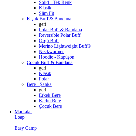
Solid - Tek Renk
Klasik
Slim Fit
Kışlık Buff & Bandana
geri
Polar Buff & Bandana
Reversible Polar Buff
Örgü Buff
Merino Lightweight Buff®
Neckwarmer
Hoodie - Kapüşon
Çocuk Buff & Bandana
geri
Klasik
Polar
Bere - Şapka
geri
Erkek Bere
Kadın Bere
Çocuk Bere
Markalar
Loap
Easy Camp