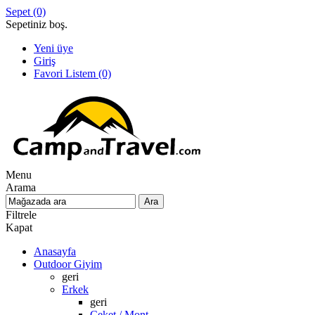
Sepet
(0)
Sepetiniz boş.
Yeni üye
Giriş
Favori Listem
(0)
Menu
Arama
Filtrele
Kapat
Anasayfa
Outdoor Giyim
geri
Erkek
geri
Ceket / Mont