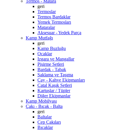
Termos - Matara
geri
Termoslar
Termos Bardaklar
Yemek Termosları
Mataralar
Aksesuar - Yedek Parça
Kamp Mutfağı
geri
Kamp Buzluğu
Ocaklar
Izgara ve Mangallar
Pişirme Setleri
Bardak - Tabak
Saklama ve Taşıma
Çay - Kahve Ekipmanları
Çatal Kaşık Setleri
Kartuşlar / Tüpler
Diğer Ekipmanlar
Kamp Mobilyası
Çakı - Bıçak - Balta
geri
Baltalar
Cep Çakıları
Bıçaklar