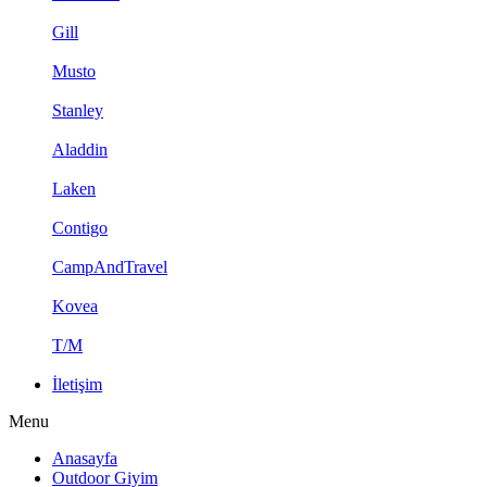
Gill
Musto
Stanley
Aladdin
Laken
Contigo
CampAndTravel
Kovea
T/M
İletişim
Menu
Anasayfa
Outdoor Giyim