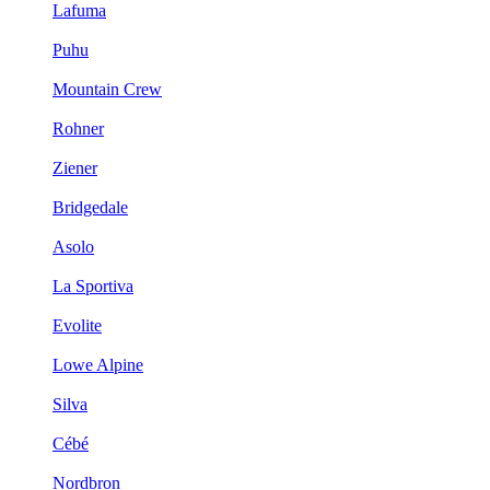
Lafuma
Puhu
Mountain Crew
Rohner
Ziener
Bridgedale
Asolo
La Sportiva
Evolite
Lowe Alpine
Silva
Cébé
Nordbron