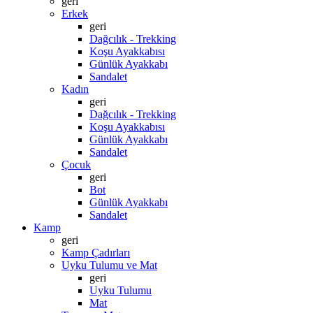
geri
Erkek
geri
Dağcılık - Trekking
Koşu Ayakkabısı
Günlük Ayakkabı
Sandalet
Kadın
geri
Dağcılık - Trekking
Koşu Ayakkabısı
Günlük Ayakkabı
Sandalet
Çocuk
geri
Bot
Günlük Ayakkabı
Sandalet
Kamp
geri
Kamp Çadırları
Uyku Tulumu ve Mat
geri
Uyku Tulumu
Mat