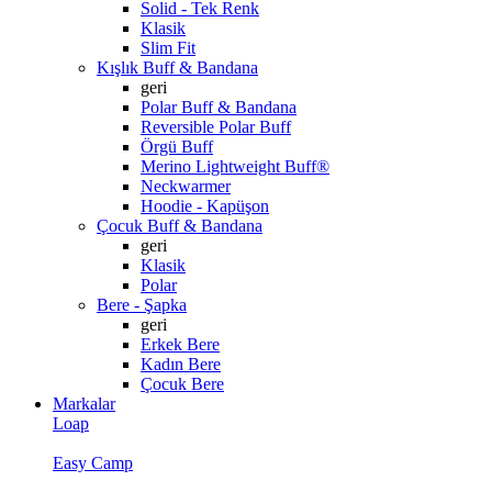
Solid - Tek Renk
Klasik
Slim Fit
Kışlık Buff & Bandana
geri
Polar Buff & Bandana
Reversible Polar Buff
Örgü Buff
Merino Lightweight Buff®
Neckwarmer
Hoodie - Kapüşon
Çocuk Buff & Bandana
geri
Klasik
Polar
Bere - Şapka
geri
Erkek Bere
Kadın Bere
Çocuk Bere
Markalar
Loap
Easy Camp