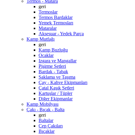
Termos - Matara
geri
Termoslar
Termos Bardaklar
Yemek Termosları
Mataralar
Aksesuar - Yedek Parça
Kamp Mutfağı
geri
Kamp Buzluğu
Ocaklar
Izgara ve Mangallar
Pişirme Setleri
Bardak - Tabak
Saklama ve Taşıma
Çay - Kahve Ekipmanları
Çatal Kaşık Setleri
Kartuşlar / Tüpler
Diğer Ekipmanlar
Kamp Mobilyası
Çakı - Bıçak - Balta
geri
Baltalar
Cep Çakıları
Bıçaklar