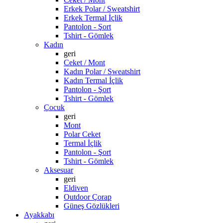
Erkek Polar / Sweatshirt
Erkek Termal İçlik
Pantolon - Şort
Tshirt - Gömlek
Kadın
geri
Ceket / Mont
Kadın Polar / Sweatshirt
Kadın Termal İçlik
Pantolon - Şort
Tshirt - Gömlek
Çocuk
geri
Mont
Polar Ceket
Termal İçlik
Pantolon - Şort
Tshirt - Gömlek
Aksesuar
geri
Eldiven
Outdoor Çorap
Güneş Gözlükleri
Ayakkabı