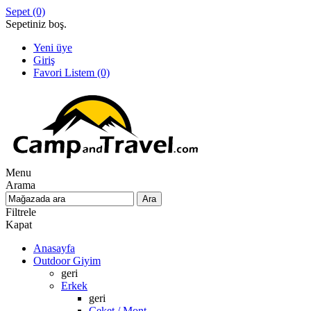
Sepet
(0)
Sepetiniz boş.
Yeni üye
Giriş
Favori Listem
(0)
Menu
Arama
Filtrele
Kapat
Anasayfa
Outdoor Giyim
geri
Erkek
geri
Ceket / Mont