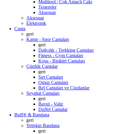
Multitool / Çok Amaçlı Çakı
Testereler
Aksesuar
Aksesuar
Elektronik
Çanta
geri
Kamp - Spor Çantaları
geri
Dağcılık - Trekking Çantaları
Fitness - Gym Çantaları
Koşu - Bisiklet Çantaları
Günlük Çantalar
geri
Sırt Çantaları
Omuz Çantaları
Bel Çantaları ve Cüzdanlar
Seyahat Çantaları
geri
Bavul - Valiz
Duffel Çantalar
Buff® & Bandana
geri
Yetişkin Bandana
geri