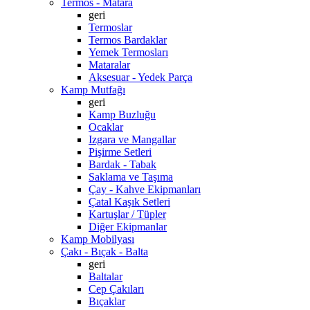
Termos - Matara
geri
Termoslar
Termos Bardaklar
Yemek Termosları
Mataralar
Aksesuar - Yedek Parça
Kamp Mutfağı
geri
Kamp Buzluğu
Ocaklar
Izgara ve Mangallar
Pişirme Setleri
Bardak - Tabak
Saklama ve Taşıma
Çay - Kahve Ekipmanları
Çatal Kaşık Setleri
Kartuşlar / Tüpler
Diğer Ekipmanlar
Kamp Mobilyası
Çakı - Bıçak - Balta
geri
Baltalar
Cep Çakıları
Bıçaklar