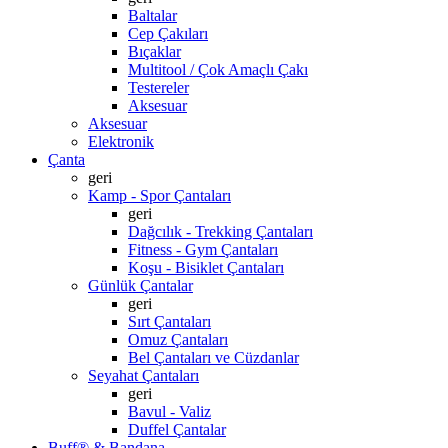
Baltalar
Cep Çakıları
Bıçaklar
Multitool / Çok Amaçlı Çakı
Testereler
Aksesuar
Aksesuar
Elektronik
Çanta
geri
Kamp - Spor Çantaları
geri
Dağcılık - Trekking Çantaları
Fitness - Gym Çantaları
Koşu - Bisiklet Çantaları
Günlük Çantalar
geri
Sırt Çantaları
Omuz Çantaları
Bel Çantaları ve Cüzdanlar
Seyahat Çantaları
geri
Bavul - Valiz
Duffel Çantalar
Buff® & Bandana