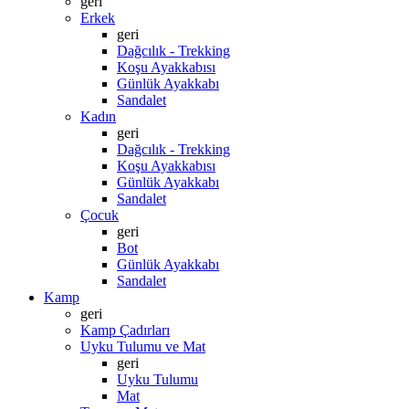
geri
Erkek
geri
Dağcılık - Trekking
Koşu Ayakkabısı
Günlük Ayakkabı
Sandalet
Kadın
geri
Dağcılık - Trekking
Koşu Ayakkabısı
Günlük Ayakkabı
Sandalet
Çocuk
geri
Bot
Günlük Ayakkabı
Sandalet
Kamp
geri
Kamp Çadırları
Uyku Tulumu ve Mat
geri
Uyku Tulumu
Mat