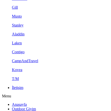
Gill
Musto
Stanley
Aladdin
Laken
Contigo
CampAndTravel
Kovea
T/M
İletişim
Menu
Anasayfa
Outdoor Giyim