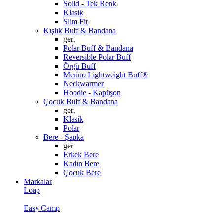
Solid - Tek Renk
Klasik
Slim Fit
Kışlık Buff & Bandana
geri
Polar Buff & Bandana
Reversible Polar Buff
Örgü Buff
Merino Lightweight Buff®
Neckwarmer
Hoodie - Kapüşon
Çocuk Buff & Bandana
geri
Klasik
Polar
Bere - Şapka
geri
Erkek Bere
Kadın Bere
Çocuk Bere
Markalar
Loap
Easy Camp