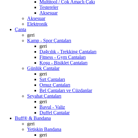
Multitool / Çok Amaçlı Çakı
Testereler
Aksesuar
Aksesuar
Elektronik
Çanta
geri
Kamp - Spor Çantaları
geri
Dağcılık - Trekking Çantaları
Fitness - Gym Çantaları
Koşu - Bisiklet Çantaları
Günlük Çantalar
geri
Sırt Çantaları
Omuz Çantaları
Bel Çantaları ve Cüzdanlar
Seyahat Çantaları
geri
Bavul - Valiz
Duffel Çantalar
Buff® & Bandana
geri
Yetişkin Bandana
geri