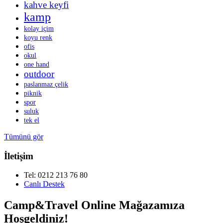
kahve keyfi
kamp
kolay içim
koyu renk
ofis
okul
one hand
outdoor
paslanmaz çelik
piknik
spor
suluk
tek el
Tümünü gör
İletişim
Tel: 0212 213 76 80
Canlı Destek
Camp&Travel Online Mağazamıza
Hoşgeldiniz!