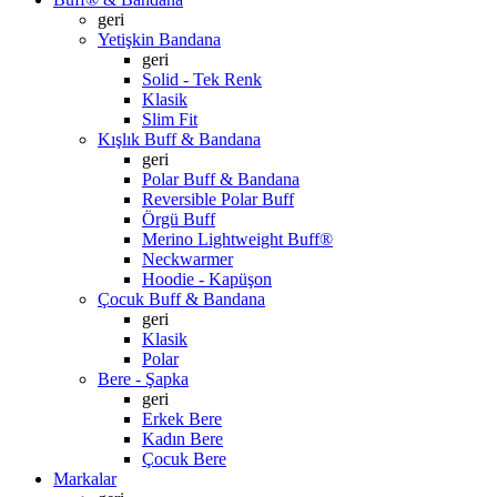
geri
Yetişkin Bandana
geri
Solid - Tek Renk
Klasik
Slim Fit
Kışlık Buff & Bandana
geri
Polar Buff & Bandana
Reversible Polar Buff
Örgü Buff
Merino Lightweight Buff®
Neckwarmer
Hoodie - Kapüşon
Çocuk Buff & Bandana
geri
Klasik
Polar
Bere - Şapka
geri
Erkek Bere
Kadın Bere
Çocuk Bere
Markalar