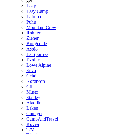
geri
Loap
Easy Camp
Lafuma
Puhu
Mountain Crew
Rohner
Ziener
Bridgedale
Asolo
La Sportiva
Evolite
Lowe Alpine
Silva
Cébé
Nordbron
Gill
Musto
Stanley
Aladdin
Laken
Contigo
CampAndTravel
Kovea
T/M