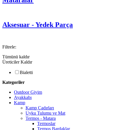
Mataralar
Aksesuar - Yedek Parça
Filtrele:
Tümünü kaldır
Üreticiler
Kaldır
Bialetti
Kategoriler
Outdoor Giyim
Ayakkabı
Kamp
Kamp Çadırları
Uyku Tulumu ve Mat
Termos - Matara
Termoslar
Termos Bardaklar