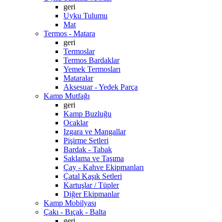
geri
Uyku Tulumu
Mat
Termos - Matara
geri
Termoslar
Termos Bardaklar
Yemek Termosları
Mataralar
Aksesuar - Yedek Parça
Kamp Mutfağı
geri
Kamp Buzluğu
Ocaklar
Izgara ve Mangallar
Pişirme Setleri
Bardak - Tabak
Saklama ve Taşıma
Çay - Kahve Ekipmanları
Çatal Kaşık Setleri
Kartuşlar / Tüpler
Diğer Ekipmanlar
Kamp Mobilyası
Çakı - Bıçak - Balta
geri