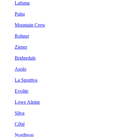
Lafuma
Puhu
Mountain Crew
Rohner
Ziener
Bridgedale
Asolo
La Sportiva
Evolite
Lowe Alpine
Silva
Cébé
Nordbron