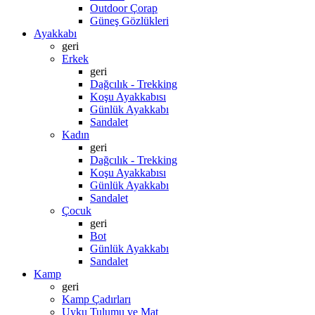
Outdoor Çorap
Güneş Gözlükleri
Ayakkabı
geri
Erkek
geri
Dağcılık - Trekking
Koşu Ayakkabısı
Günlük Ayakkabı
Sandalet
Kadın
geri
Dağcılık - Trekking
Koşu Ayakkabısı
Günlük Ayakkabı
Sandalet
Çocuk
geri
Bot
Günlük Ayakkabı
Sandalet
Kamp
geri
Kamp Çadırları
Uyku Tulumu ve Mat