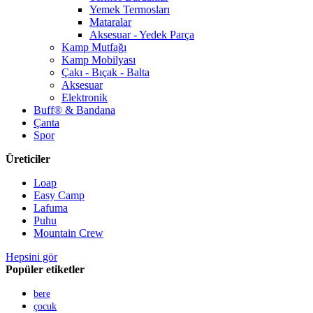
Yemek Termosları
Mataralar
Aksesuar - Yedek Parça
Kamp Mutfağı
Kamp Mobilyası
Çakı - Bıçak - Balta
Aksesuar
Elektronik
Buff® & Bandana
Çanta
Spor
Üreticiler
Loap
Easy Camp
Lafuma
Puhu
Mountain Crew
Hepsini gör
Popüler etiketler
bere
çocuk