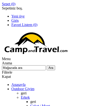
Sepet
(0)
Sepetiniz boş.
Yeni üye
Giriş
Favori Listem
(0)
Menu
Arama
Filtrele
Kapat
Anasayfa
Outdoor Giyim
geri
Erkek
geri
Ceket / Mont