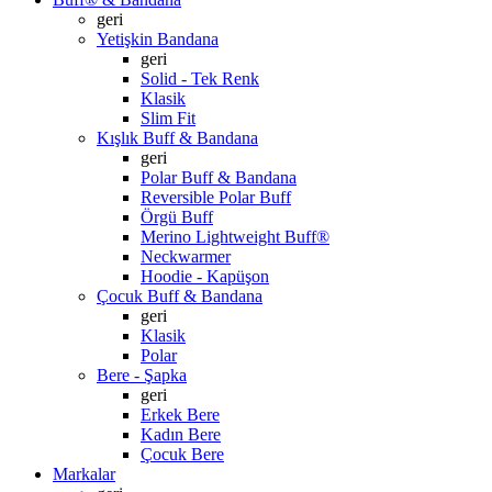
geri
Yetişkin Bandana
geri
Solid - Tek Renk
Klasik
Slim Fit
Kışlık Buff & Bandana
geri
Polar Buff & Bandana
Reversible Polar Buff
Örgü Buff
Merino Lightweight Buff®
Neckwarmer
Hoodie - Kapüşon
Çocuk Buff & Bandana
geri
Klasik
Polar
Bere - Şapka
geri
Erkek Bere
Kadın Bere
Çocuk Bere
Markalar