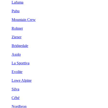
Lafuma
Puhu
Mountain Crew
Rohner
Ziener
Bridgedale
Asolo
La Sportiva
Evolite
Lowe Alpine
Silva
Cébé
Nordbron