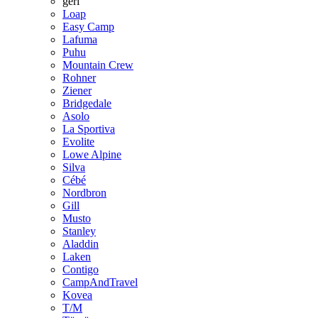
geri
Loap
Easy Camp
Lafuma
Puhu
Mountain Crew
Rohner
Ziener
Bridgedale
Asolo
La Sportiva
Evolite
Lowe Alpine
Silva
Cébé
Nordbron
Gill
Musto
Stanley
Aladdin
Laken
Contigo
CampAndTravel
Kovea
T/M