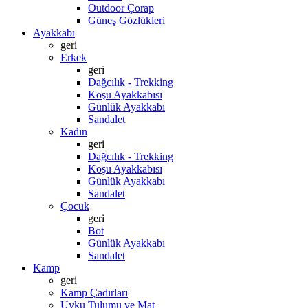
Outdoor Çorap
Güneş Gözlükleri
Ayakkabı
geri
Erkek
geri
Dağcılık - Trekking
Koşu Ayakkabısı
Günlük Ayakkabı
Sandalet
Kadın
geri
Dağcılık - Trekking
Koşu Ayakkabısı
Günlük Ayakkabı
Sandalet
Çocuk
geri
Bot
Günlük Ayakkabı
Sandalet
Kamp
geri
Kamp Çadırları
Uyku Tulumu ve Mat