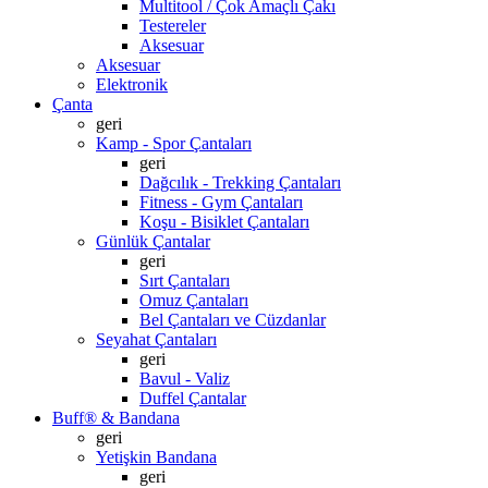
Multitool / Çok Amaçlı Çakı
Testereler
Aksesuar
Aksesuar
Elektronik
Çanta
geri
Kamp - Spor Çantaları
geri
Dağcılık - Trekking Çantaları
Fitness - Gym Çantaları
Koşu - Bisiklet Çantaları
Günlük Çantalar
geri
Sırt Çantaları
Omuz Çantaları
Bel Çantaları ve Cüzdanlar
Seyahat Çantaları
geri
Bavul - Valiz
Duffel Çantalar
Buff® & Bandana
geri
Yetişkin Bandana
geri