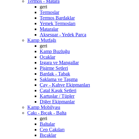
Termos - Matara
geri
Termoslar
Termos Bardaklar
Yemek Termosları
Mataralar
Aksesuar - Yedek Parça
Kamp Mutfağı
geri
Kamp Buzluğu
Ocaklar
Izgara ve Mangallar
Pişirme Setleri
Bardak - Tabak
Saklama ve Taşıma
Çay - Kahve Ekipmanları
Çatal Kaşık Setleri
Kartuşlar / Tüpler
Diğer Ekipmanlar
Kamp Mobilyası
Çakı - Bıçak - Balta
geri
Baltalar
Cep Çakıları
Bıçaklar