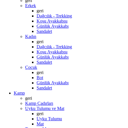
geri
Erkek
geri
Dağcılık - Trekking
Koşu Ayakkabısı
Günlük Ayakkabı
Sandalet
Kadın
geri
Dağcılık - Trekking
Koşu Ayakkabısı
Günlük Ayakkabı
Sandalet
Çocuk
geri
Bot
Günlük Ayakkabı
Sandalet
Kamp
geri
Kamp Çadırları
Uyku Tulumu ve Mat
geri
Uyku Tulumu
Mat