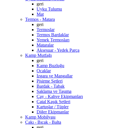
geri
Uyku Tulumu
Mat
Termos - Matara
geri
Termoslar
Termos Bardaklar
Yemek Termosları
Mataralar
Aksesuar - Yedek Parça
Kamp Mutfağı
geri
Kamp Buzluğu
Ocaklar
Izgara ve Mangallar
Pişirme Setleri
Bardak - Tabak
Saklama ve Taşıma
Çay - Kahve Ekipmanları
Çatal Kaşık Setleri
Kartuşlar / Tüpler
Diğer Ekipmanlar
Kamp Mobilyası
Çakı - Bıçak - Balta
geri