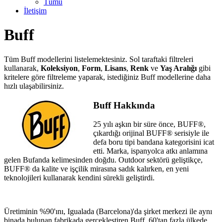
Tümü
İletişim
Buff
Tüm Buff modellerini listelemektesiniz. Sol taraftaki filtreleri
kullanarak,
Koleksiyon
,
Form
,
Lisans
,
Renk
ve
Yaş Aralığı
gibi
kritelere göre filtreleme yaparak, istediğiniz Buff modellerine daha
hızlı ulaşabilirsiniz.
Buff Hakkında
25 yılı aşkın bir süre önce, BUFF®,
çıkardığı orijinal BUFF® serisiyle ile
defa boru tipi bandana kategorisini icat
etti. Marka, ispanyolca atkı anlamına
gelen Bufanda kelimesinden doğdu. Outdoor sektörü geliştikçe,
BUFF® da kalite ve işçilik mirasına sadık kalırken, en yeni
teknolojileri kullanarak kendini sürekli geliştirdi.
Üretiminin %90'ını, Igualada (Barcelona)'da şirket merkezi ile aynı
binada bulunan fabrikada gerçekleştiren Buff, 60'tan fazla ülkede