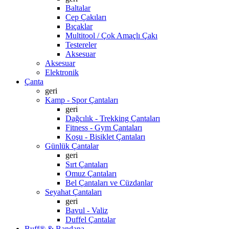
Baltalar
Cep Çakıları
Bıçaklar
Multitool / Çok Amaçlı Çakı
Testereler
Aksesuar
Aksesuar
Elektronik
Çanta
geri
Kamp - Spor Çantaları
geri
Dağcılık - Trekking Çantaları
Fitness - Gym Çantaları
Koşu - Bisiklet Çantaları
Günlük Çantalar
geri
Sırt Çantaları
Omuz Çantaları
Bel Çantaları ve Cüzdanlar
Seyahat Çantaları
geri
Bavul - Valiz
Duffel Çantalar
Buff® & Bandana