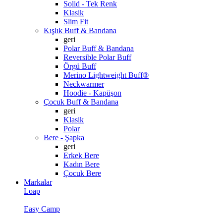
Solid - Tek Renk
Klasik
Slim Fit
Kışlık Buff & Bandana
geri
Polar Buff & Bandana
Reversible Polar Buff
Örgü Buff
Merino Lightweight Buff®
Neckwarmer
Hoodie - Kapüşon
Çocuk Buff & Bandana
geri
Klasik
Polar
Bere - Şapka
geri
Erkek Bere
Kadın Bere
Çocuk Bere
Markalar
Loap
Easy Camp