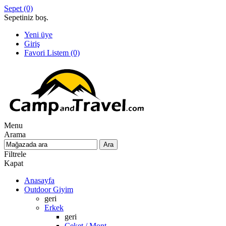
Sepet
(0)
Sepetiniz boş.
Yeni üye
Giriş
Favori Listem
(0)
Menu
Arama
Filtrele
Kapat
Anasayfa
Outdoor Giyim
geri
Erkek
geri
Ceket / Mont