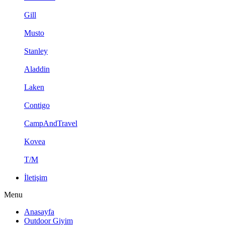
Gill
Musto
Stanley
Aladdin
Laken
Contigo
CampAndTravel
Kovea
T/M
İletişim
Menu
Anasayfa
Outdoor Giyim