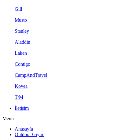
Gill
Musto
Stanley
Aladdin
Laken
Contigo
CampAndTravel
Kovea
T/M
İletişim
Menu
Anasayfa
Outdoor Giyim