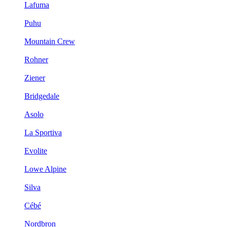
Lafuma
Puhu
Mountain Crew
Rohner
Ziener
Bridgedale
Asolo
La Sportiva
Evolite
Lowe Alpine
Silva
Cébé
Nordbron