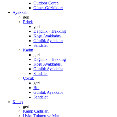
Outdoor Çorap
Güneş Gözlükleri
Ayakkabı
geri
Erkek
geri
Dağcılık - Trekking
Koşu Ayakkabısı
Günlük Ayakkabı
Sandalet
Kadın
geri
Dağcılık - Trekking
Koşu Ayakkabısı
Günlük Ayakkabı
Sandalet
Çocuk
geri
Bot
Günlük Ayakkabı
Sandalet
Kamp
geri
Kamp Çadırları
Uyku Tulumu ve Mat