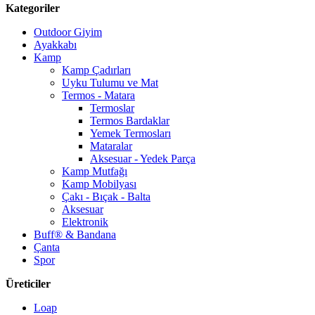
Kategoriler
Outdoor Giyim
Ayakkabı
Kamp
Kamp Çadırları
Uyku Tulumu ve Mat
Termos - Matara
Termoslar
Termos Bardaklar
Yemek Termosları
Mataralar
Aksesuar - Yedek Parça
Kamp Mutfağı
Kamp Mobilyası
Çakı - Bıçak - Balta
Aksesuar
Elektronik
Buff® & Bandana
Çanta
Spor
Üreticiler
Loap