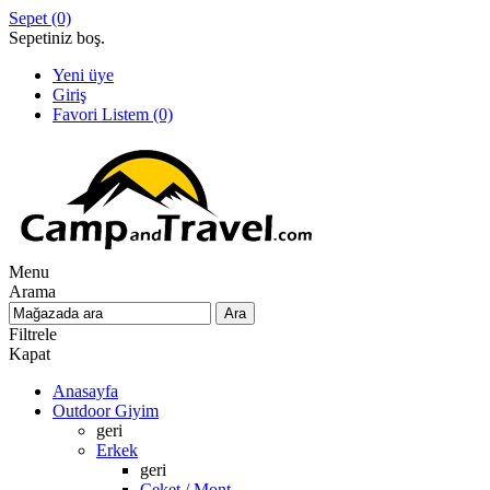
Sepet
(0)
Sepetiniz boş.
Yeni üye
Giriş
Favori Listem
(0)
Menu
Arama
Filtrele
Kapat
Anasayfa
Outdoor Giyim
geri
Erkek
geri
Ceket / Mont