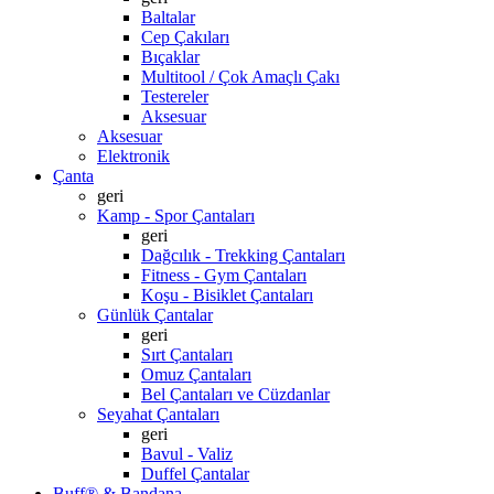
Baltalar
Cep Çakıları
Bıçaklar
Multitool / Çok Amaçlı Çakı
Testereler
Aksesuar
Aksesuar
Elektronik
Çanta
geri
Kamp - Spor Çantaları
geri
Dağcılık - Trekking Çantaları
Fitness - Gym Çantaları
Koşu - Bisiklet Çantaları
Günlük Çantalar
geri
Sırt Çantaları
Omuz Çantaları
Bel Çantaları ve Cüzdanlar
Seyahat Çantaları
geri
Bavul - Valiz
Duffel Çantalar
Buff® & Bandana