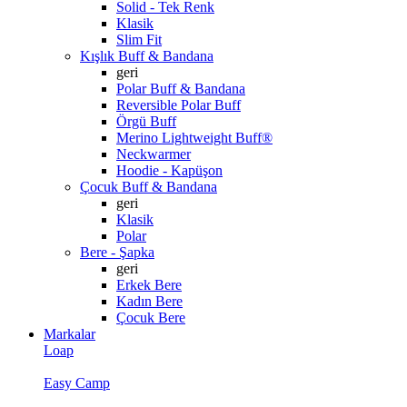
Solid - Tek Renk
Klasik
Slim Fit
Kışlık Buff & Bandana
geri
Polar Buff & Bandana
Reversible Polar Buff
Örgü Buff
Merino Lightweight Buff®
Neckwarmer
Hoodie - Kapüşon
Çocuk Buff & Bandana
geri
Klasik
Polar
Bere - Şapka
geri
Erkek Bere
Kadın Bere
Çocuk Bere
Markalar
Loap
Easy Camp