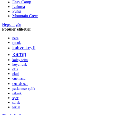
Easy Camp
Lafuma
Puhu
Mountain Crew
Hepsini gör
Popüler etiketler
bere
çocuk
kahve keyfi
kamp
kolay içim
koyu renk
ofis
okul
one hand
outdoor
paslanmaz çelik
piknik
spor
suluk
tek el