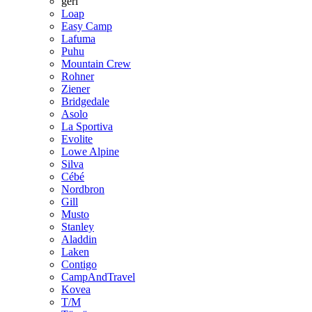
geri
Loap
Easy Camp
Lafuma
Puhu
Mountain Crew
Rohner
Ziener
Bridgedale
Asolo
La Sportiva
Evolite
Lowe Alpine
Silva
Cébé
Nordbron
Gill
Musto
Stanley
Aladdin
Laken
Contigo
CampAndTravel
Kovea
T/M