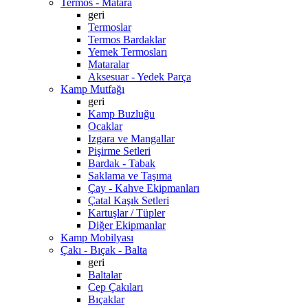
Termos - Matara
geri
Termoslar
Termos Bardaklar
Yemek Termosları
Mataralar
Aksesuar - Yedek Parça
Kamp Mutfağı
geri
Kamp Buzluğu
Ocaklar
Izgara ve Mangallar
Pişirme Setleri
Bardak - Tabak
Saklama ve Taşıma
Çay - Kahve Ekipmanları
Çatal Kaşık Setleri
Kartuşlar / Tüpler
Diğer Ekipmanlar
Kamp Mobilyası
Çakı - Bıçak - Balta
geri
Baltalar
Cep Çakıları
Bıçaklar