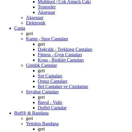
Multitool / Çok Amaçlı Çakı
Testereler
Aksesuar
Aksesuar
Elektronik
Çanta
geri
Kamp - Spor Çantaları
geri
Dağcılık - Trekking Çantaları
Fitness - Gym Çantaları
Koşu - Bisiklet Çantaları
Günlük Çantalar
geri
Sırt Çantaları
Omuz Çantaları
Bel Çantaları ve Cüzdanlar
Seyahat Çantaları
geri
Bavul - Valiz
Duffel Çantalar
Buff® & Bandana
geri
Yetişkin Bandana
geri