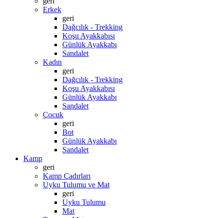
geri
Erkek
geri
Dağcılık - Trekking
Koşu Ayakkabısı
Günlük Ayakkabı
Sandalet
Kadın
geri
Dağcılık - Trekking
Koşu Ayakkabısı
Günlük Ayakkabı
Sandalet
Çocuk
geri
Bot
Günlük Ayakkabı
Sandalet
Kamp
geri
Kamp Çadırları
Uyku Tulumu ve Mat
geri
Uyku Tulumu
Mat