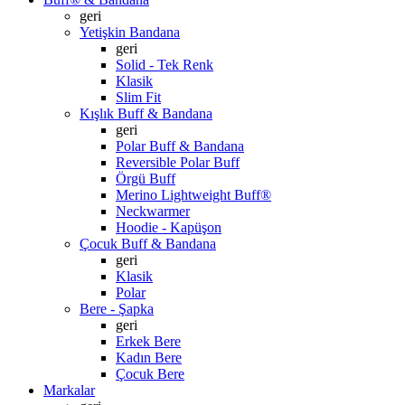
geri
Yetişkin Bandana
geri
Solid - Tek Renk
Klasik
Slim Fit
Kışlık Buff & Bandana
geri
Polar Buff & Bandana
Reversible Polar Buff
Örgü Buff
Merino Lightweight Buff®
Neckwarmer
Hoodie - Kapüşon
Çocuk Buff & Bandana
geri
Klasik
Polar
Bere - Şapka
geri
Erkek Bere
Kadın Bere
Çocuk Bere
Markalar