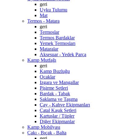
geri
Uyku Tulumu
Mat
Termos - Matara
geri
Termoslar
Termos Bardaklar
Yemek Termosları
Mataralar
Aksesuar - Yedek Parça
Kamp Mutfağı
geri
Kamp Buzluğu
Ocaklar
Izgara ve Mangallar
Pişirme Setleri
Bardak - Tabak
Saklama ve Taşıma
Çay - Kahve Ekipmanları
Çatal Kaşık Setleri
Kartuşlar / Tüpler
Diğer Ekipmanlar
Kamp Mobilyası
Çakı - Bıçak - Balta
geri