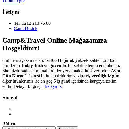
Tümünü gör
İletişim
Tel: 0212 213 76 80
Canlı Destek
Camp&Travel Online Mağazamıza
Hoşgeldiniz!
Online mağazamızdan,
%100 Orijinal,
yüksek kaliteli outdoor
ürünlerini,
kolay, hızlı ve güvenilir
bir şekilde temin edebilirsiniz.
Sitemizde sadece orijinal ürünler yer almaktadır. Üzerinde
"Aynı
Gün Kargo"
ibaresi bulunan ürülerimiz,
sipariş verdiğiniz gün
,
diğer ürünlerimiz ise en geç 5 iş günü içerisinde kargoya teslim
edilir. Detaylı bilgi için
tıklayınız
.
Sosyal
Bülten