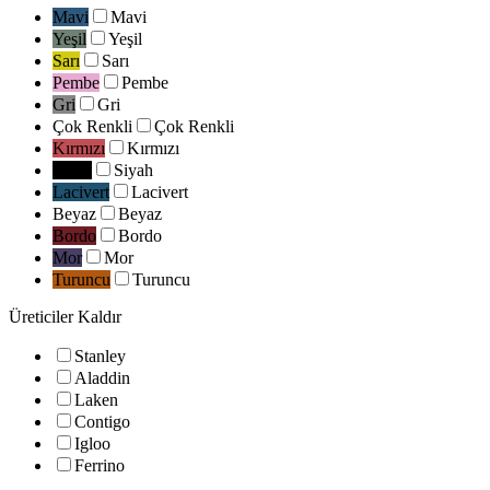
Mavi
Mavi
Yeşil
Yeşil
Sarı
Sarı
Pembe
Pembe
Gri
Gri
Çok Renkli
Çok Renkli
Kırmızı
Kırmızı
Siyah
Siyah
Lacivert
Lacivert
Beyaz
Beyaz
Bordo
Bordo
Mor
Mor
Turuncu
Turuncu
Üreticiler
Kaldır
Stanley
Aladdin
Laken
Contigo
Igloo
Ferrino