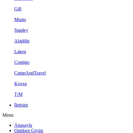
Gill
Musto
Stanley
Aladdin
Laken
Contigo
CampAndTravel
Kovea
T/M
İletişim
Menu
Anasayfa
Outdoor Giyim