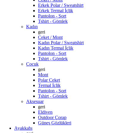
Erkek Polar / Sweatshirt
Erkek Termal İçlik
Pantolon - Şort
Tshirt - Gömlek
Kadın
geri
Ceket / Mont
Kadın Polar / Sweatshirt
Kadın Termal İçlik
Pantolon - Şort
Tshirt - Gömlek
Çocuk
geri
Mont
Polar Ceket
Termal İçlik
Pantolon - Şort
Tshirt - Gömlek
Aksesuar
geri
Eldiven
Outdoor Çorap
Güneş Gözlükleri
Ayakkabı