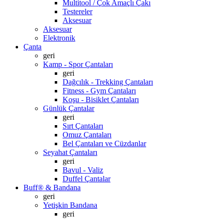
Multitool / Çok Amaçlı Çakı
Testereler
Aksesuar
Aksesuar
Elektronik
Çanta
geri
Kamp - Spor Çantaları
geri
Dağcılık - Trekking Çantaları
Fitness - Gym Çantaları
Koşu - Bisiklet Çantaları
Günlük Çantalar
geri
Sırt Çantaları
Omuz Çantaları
Bel Çantaları ve Cüzdanlar
Seyahat Çantaları
geri
Bavul - Valiz
Duffel Çantalar
Buff® & Bandana
geri
Yetişkin Bandana
geri