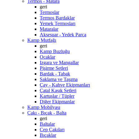
Termos - Matara
geri
Termoslar
Termos Bardaklar
Yemek Termosları
Mataralar
Aksesuar - Yedek Parça
Kamp Mutfağı
geri
Kamp Buzluğu
Ocaklar
Izgara ve Mangallar
Pişirme Setleri
Bardak - Tabak
Saklama ve Taşıma
Çay - Kahve Ekipmanları
Çatal Kaşık Setleri
Kartuşlar / Tüpler
Diğer Ekipmanlar
Kamp Mobilyası
Çakı - Bıçak - Balta
geri
Baltalar
Cep Çakıları
Bıçaklar