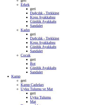
geri
Erkek
geri
Dağcılık - Trekking
Koşu Ayakkabısı
Günlük Ayakkabı
Sandalet
Kadın
geri
Dağcılık - Trekking
Koşu Ayakkabısı
Günlük Ayakkabı
Sandalet
Çocuk
geri
Bot
Günlük Ayakkabı
Sandalet
Kamp
geri
Kamp Çadırları
Uyku Tulumu ve Mat
geri
Uyku Tulumu
Mat