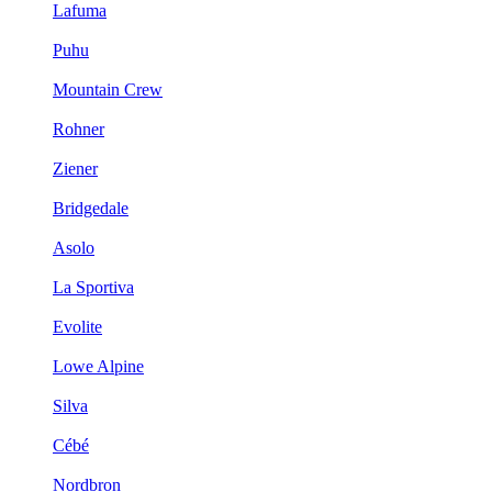
Lafuma
Puhu
Mountain Crew
Rohner
Ziener
Bridgedale
Asolo
La Sportiva
Evolite
Lowe Alpine
Silva
Cébé
Nordbron