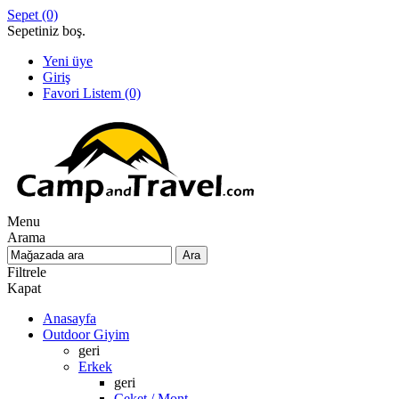
Sepet
(0)
Sepetiniz boş.
Yeni üye
Giriş
Favori Listem
(0)
Menu
Arama
Filtrele
Kapat
Anasayfa
Outdoor Giyim
geri
Erkek
geri
Ceket / Mont