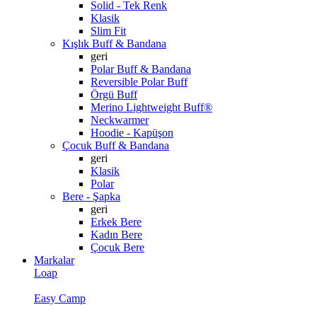
Solid - Tek Renk
Klasik
Slim Fit
Kışlık Buff & Bandana
geri
Polar Buff & Bandana
Reversible Polar Buff
Örgü Buff
Merino Lightweight Buff®
Neckwarmer
Hoodie - Kapüşon
Çocuk Buff & Bandana
geri
Klasik
Polar
Bere - Şapka
geri
Erkek Bere
Kadın Bere
Çocuk Bere
Markalar
Loap
Easy Camp