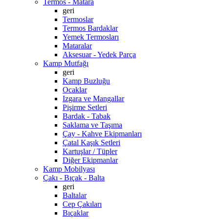
Termos - Matara
geri
Termoslar
Termos Bardaklar
Yemek Termosları
Mataralar
Aksesuar - Yedek Parça
Kamp Mutfağı
geri
Kamp Buzluğu
Ocaklar
Izgara ve Mangallar
Pişirme Setleri
Bardak - Tabak
Saklama ve Taşıma
Çay - Kahve Ekipmanları
Çatal Kaşık Setleri
Kartuşlar / Tüpler
Diğer Ekipmanlar
Kamp Mobilyası
Çakı - Bıçak - Balta
geri
Baltalar
Cep Çakıları
Bıçaklar