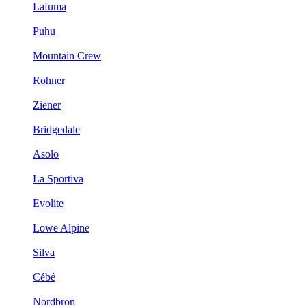
Lafuma
Puhu
Mountain Crew
Rohner
Ziener
Bridgedale
Asolo
La Sportiva
Evolite
Lowe Alpine
Silva
Cébé
Nordbron