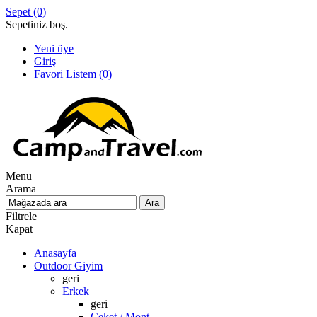
Sepet
(0)
Sepetiniz boş.
Yeni üye
Giriş
Favori Listem
(0)
Menu
Arama
Filtrele
Kapat
Anasayfa
Outdoor Giyim
geri
Erkek
geri
Ceket / Mont