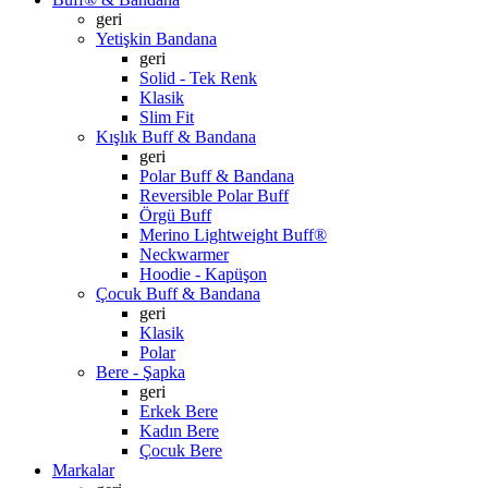
geri
Yetişkin Bandana
geri
Solid - Tek Renk
Klasik
Slim Fit
Kışlık Buff & Bandana
geri
Polar Buff & Bandana
Reversible Polar Buff
Örgü Buff
Merino Lightweight Buff®
Neckwarmer
Hoodie - Kapüşon
Çocuk Buff & Bandana
geri
Klasik
Polar
Bere - Şapka
geri
Erkek Bere
Kadın Bere
Çocuk Bere
Markalar