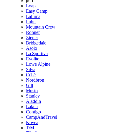
geri
Loap
Easy Camp
Lafuma
Puhu
Mountain Crew
Rohner
Ziener
Bridgedale
Asolo
La Sportiva
Evolite
Lowe Alpine
Silva
Cébé
Nordbron
Gill
Musto
Stanley
Aladdin
Laken
Contigo
CampAndTravel
Kovea
T/M