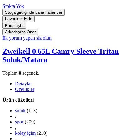
Stokta Yok
İlk yorum yapan siz olun
Zweikell 0.65L Camry Sleeve Tritan
Suluk/Matara
Toplam
0
seçenek.
Detaylar
Özellikler
Ürün etiketleri
suluk
(113)
,
spor
(209)
,
kolay içim
(210)
,