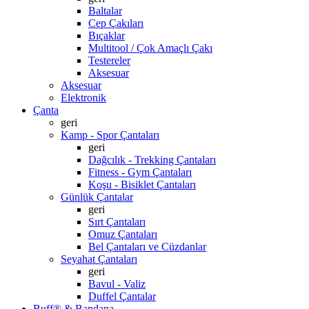
Baltalar
Cep Çakıları
Bıçaklar
Multitool / Çok Amaçlı Çakı
Testereler
Aksesuar
Aksesuar
Elektronik
Çanta
geri
Kamp - Spor Çantaları
geri
Dağcılık - Trekking Çantaları
Fitness - Gym Çantaları
Koşu - Bisiklet Çantaları
Günlük Çantalar
geri
Sırt Çantaları
Omuz Çantaları
Bel Çantaları ve Cüzdanlar
Seyahat Çantaları
geri
Bavul - Valiz
Duffel Çantalar
Buff® & Bandana