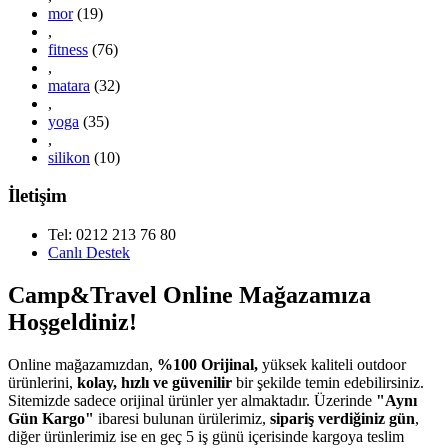
mor
(19)
,
fitness
(76)
,
matara
(32)
,
yoga
(35)
,
silikon
(10)
İletişim
Tel: 0212 213 76 80
Canlı Destek
Camp&Travel Online Mağazamıza
Hoşgeldiniz!
Online mağazamızdan,
%100 Orijinal,
yüksek kaliteli outdoor
ürünlerini,
kolay, hızlı ve güvenilir
bir şekilde temin edebilirsiniz.
Sitemizde sadece orijinal ürünler yer almaktadır. Üzerinde
"Aynı
Gün Kargo"
ibaresi bulunan ürülerimiz,
sipariş verdiğiniz gün
,
diğer ürünlerimiz ise en geç 5 iş günü içerisinde kargoya teslim