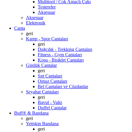
Multitool / Çok Amaçlı Çakı
Testereler
Aksesuar
Aksesuar
Elektronik
Çanta
geri
Kamp - Spor Çantaları
geri
Dağcılık - Trekking Çantaları
Fitness - Gym Çantaları
Koşu - Bisiklet Çantaları
Günlük Çantalar
geri
Sırt Çantaları
Omuz Çantaları
Bel Çantaları ve Cüzdanlar
Seyahat Çantaları
geri
Bavul - Valiz
Duffel Çantalar
Buff® & Bandana
geri
Yetişkin Bandana
geri