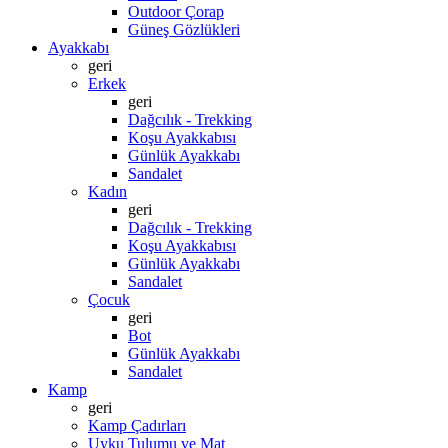
Outdoor Çorap
Güneş Gözlükleri
Ayakkabı
geri
Erkek
geri
Dağcılık - Trekking
Koşu Ayakkabısı
Günlük Ayakkabı
Sandalet
Kadın
geri
Dağcılık - Trekking
Koşu Ayakkabısı
Günlük Ayakkabı
Sandalet
Çocuk
geri
Bot
Günlük Ayakkabı
Sandalet
Kamp
geri
Kamp Çadırları
Uyku Tulumu ve Mat