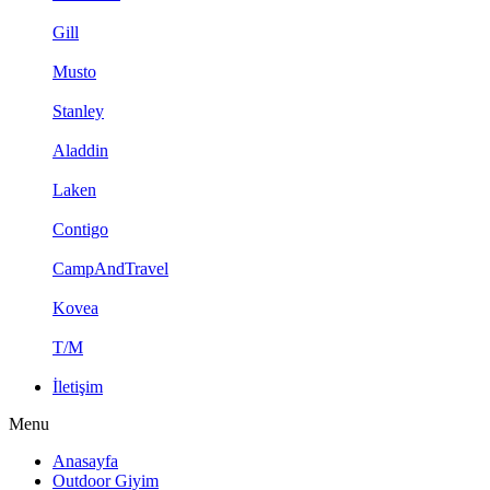
Gill
Musto
Stanley
Aladdin
Laken
Contigo
CampAndTravel
Kovea
T/M
İletişim
Menu
Anasayfa
Outdoor Giyim