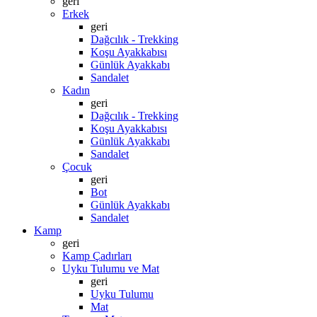
geri
Erkek
geri
Dağcılık - Trekking
Koşu Ayakkabısı
Günlük Ayakkabı
Sandalet
Kadın
geri
Dağcılık - Trekking
Koşu Ayakkabısı
Günlük Ayakkabı
Sandalet
Çocuk
geri
Bot
Günlük Ayakkabı
Sandalet
Kamp
geri
Kamp Çadırları
Uyku Tulumu ve Mat
geri
Uyku Tulumu
Mat