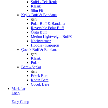
Solid - Tek Renk
Klasik
Slim Fit
Kışlık Buff & Bandana
geri
Polar Buff & Bandana
Reversible Polar Buff
Örgü Buff
Merino Lightweight Buff®
Neckwarmer
Hoodie - Kapüşon
Çocuk Buff & Bandana
geri
Klasik
Polar
Bere - Şapka
geri
Erkek Bere
Kadın Bere
Çocuk Bere
Markalar
Loap
Easy Camp