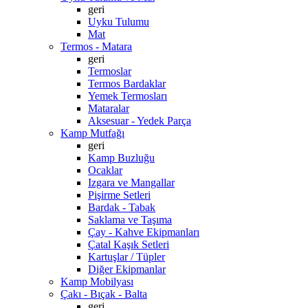
geri
Uyku Tulumu
Mat
Termos - Matara
geri
Termoslar
Termos Bardaklar
Yemek Termosları
Mataralar
Aksesuar - Yedek Parça
Kamp Mutfağı
geri
Kamp Buzluğu
Ocaklar
Izgara ve Mangallar
Pişirme Setleri
Bardak - Tabak
Saklama ve Taşıma
Çay - Kahve Ekipmanları
Çatal Kaşık Setleri
Kartuşlar / Tüpler
Diğer Ekipmanlar
Kamp Mobilyası
Çakı - Bıçak - Balta
geri