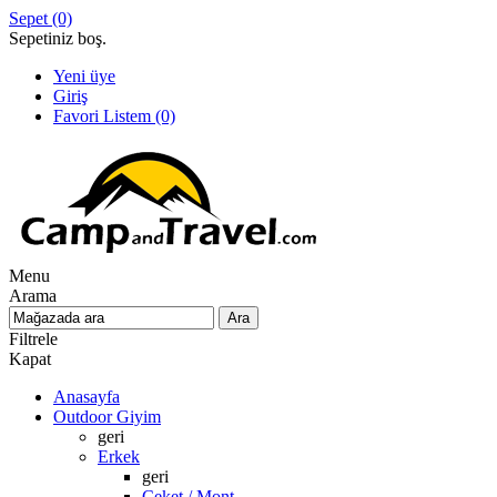
Sepet
(0)
Sepetiniz boş.
Yeni üye
Giriş
Favori Listem
(0)
Menu
Arama
Filtrele
Kapat
Anasayfa
Outdoor Giyim
geri
Erkek
geri
Ceket / Mont