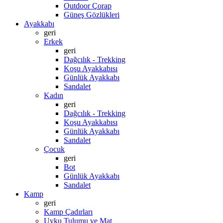
Outdoor Çorap
Güneş Gözlükleri
Ayakkabı
geri
Erkek
geri
Dağcılık - Trekking
Koşu Ayakkabısı
Günlük Ayakkabı
Sandalet
Kadın
geri
Dağcılık - Trekking
Koşu Ayakkabısı
Günlük Ayakkabı
Sandalet
Çocuk
geri
Bot
Günlük Ayakkabı
Sandalet
Kamp
geri
Kamp Çadırları
Uyku Tulumu ve Mat