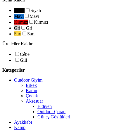
Siyah
Siyah
Mavi
Mavi
Kırmızı
Kırmızı
Gri
Gri
Sarı
Sarı
Üreticiler
Kaldır
Cébé
Gill
Kategoriler
Outdoor Giyim
Erkek
Kadın
Çocuk
Aksesuar
Eldiven
Outdoor Çorap
Güneş Gözlükleri
Ayakkabı
Kamp