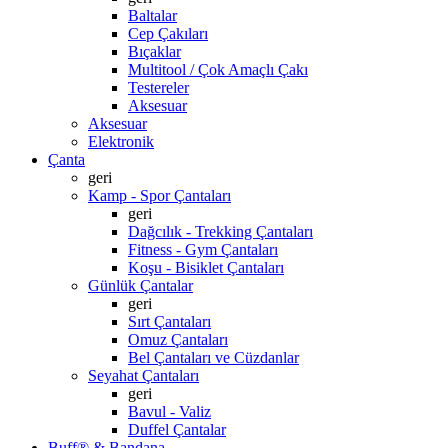
Baltalar
Cep Çakıları
Bıçaklar
Multitool / Çok Amaçlı Çakı
Testereler
Aksesuar
Aksesuar
Elektronik
Çanta
geri
Kamp - Spor Çantaları
geri
Dağcılık - Trekking Çantaları
Fitness - Gym Çantaları
Koşu - Bisiklet Çantaları
Günlük Çantalar
geri
Sırt Çantaları
Omuz Çantaları
Bel Çantaları ve Cüzdanlar
Seyahat Çantaları
geri
Bavul - Valiz
Duffel Çantalar
Buff® & Bandana