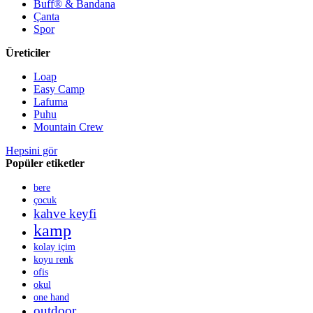
Buff® & Bandana
Çanta
Spor
Üreticiler
Loap
Easy Camp
Lafuma
Puhu
Mountain Crew
Hepsini gör
Popüler etiketler
bere
çocuk
kahve keyfi
kamp
kolay içim
koyu renk
ofis
okul
one hand
outdoor