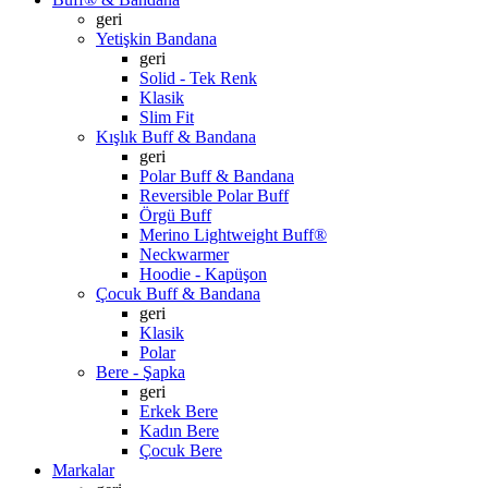
geri
Yetişkin Bandana
geri
Solid - Tek Renk
Klasik
Slim Fit
Kışlık Buff & Bandana
geri
Polar Buff & Bandana
Reversible Polar Buff
Örgü Buff
Merino Lightweight Buff®
Neckwarmer
Hoodie - Kapüşon
Çocuk Buff & Bandana
geri
Klasik
Polar
Bere - Şapka
geri
Erkek Bere
Kadın Bere
Çocuk Bere
Markalar