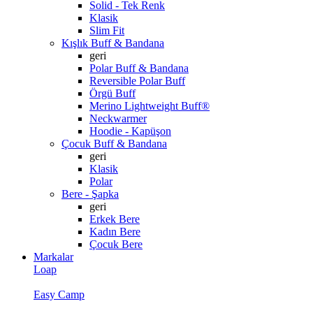
Solid - Tek Renk
Klasik
Slim Fit
Kışlık Buff & Bandana
geri
Polar Buff & Bandana
Reversible Polar Buff
Örgü Buff
Merino Lightweight Buff®
Neckwarmer
Hoodie - Kapüşon
Çocuk Buff & Bandana
geri
Klasik
Polar
Bere - Şapka
geri
Erkek Bere
Kadın Bere
Çocuk Bere
Markalar
Loap
Easy Camp