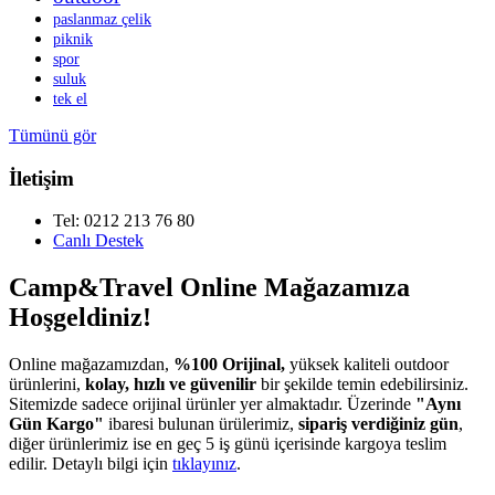
paslanmaz çelik
piknik
spor
suluk
tek el
Tümünü gör
İletişim
Tel: 0212 213 76 80
Canlı Destek
Camp&Travel Online Mağazamıza
Hoşgeldiniz!
Online mağazamızdan,
%100 Orijinal,
yüksek kaliteli outdoor
ürünlerini,
kolay, hızlı ve güvenilir
bir şekilde temin edebilirsiniz.
Sitemizde sadece orijinal ürünler yer almaktadır. Üzerinde
"Aynı
Gün Kargo"
ibaresi bulunan ürülerimiz,
sipariş verdiğiniz gün
,
diğer ürünlerimiz ise en geç 5 iş günü içerisinde kargoya teslim
edilir. Detaylı bilgi için
tıklayınız
.