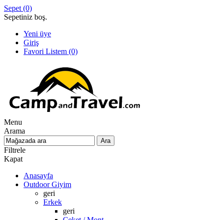
Sepet
(0)
Sepetiniz boş.
Yeni üye
Giriş
Favori Listem
(0)
Menu
Arama
Filtrele
Kapat
Anasayfa
Outdoor Giyim
geri
Erkek
geri
Ceket / Mont