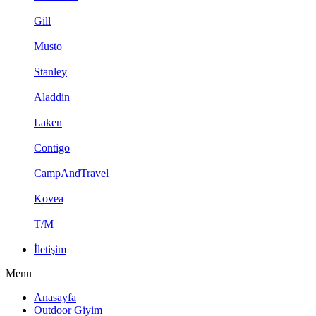
Gill
Musto
Stanley
Aladdin
Laken
Contigo
CampAndTravel
Kovea
T/M
İletişim
Menu
Anasayfa
Outdoor Giyim