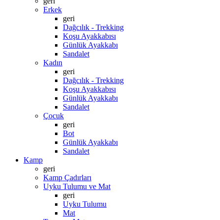
geri
Erkek
geri
Dağcılık - Trekking
Koşu Ayakkabısı
Günlük Ayakkabı
Sandalet
Kadın
geri
Dağcılık - Trekking
Koşu Ayakkabısı
Günlük Ayakkabı
Sandalet
Çocuk
geri
Bot
Günlük Ayakkabı
Sandalet
Kamp
geri
Kamp Çadırları
Uyku Tulumu ve Mat
geri
Uyku Tulumu
Mat