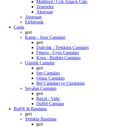
Multitool / Çok Amaçlı Çakı
Testereler
Aksesuar
Aksesuar
Elektronik
Çanta
geri
Kamp - Spor Çantaları
geri
Dağcılık - Trekking Çantaları
Fitness - Gym Çantaları
Koşu - Bisiklet Çantaları
Günlük Çantalar
geri
Sırt Çantaları
Omuz Çantaları
Bel Çantaları ve Cüzdanlar
Seyahat Çantaları
geri
Bavul - Valiz
Duffel Çantalar
Buff® & Bandana
geri
Yetişkin Bandana
geri