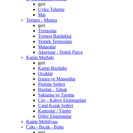
geri
Uyku Tulumu
Mat
Termos - Matara
geri
Termoslar
Termos Bardaklar
Yemek Termosları
Mataralar
Aksesuar - Yedek Parça
Kamp Mutfağı
geri
Kamp Buzluğu
Ocaklar
Izgara ve Mangallar
Pişirme Setleri
Bardak - Tabak
Saklama ve Taşıma
Çay - Kahve Ekipmanları
Çatal Kaşık Setleri
Kartuşlar / Tüpler
Diğer Ekipmanlar
Kamp Mobilyası
Çakı - Bıçak - Balta
geri