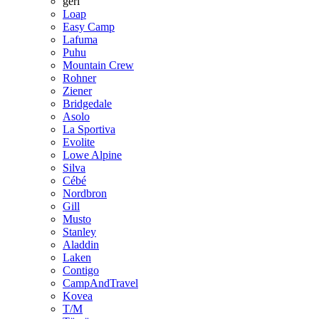
geri
Loap
Easy Camp
Lafuma
Puhu
Mountain Crew
Rohner
Ziener
Bridgedale
Asolo
La Sportiva
Evolite
Lowe Alpine
Silva
Cébé
Nordbron
Gill
Musto
Stanley
Aladdin
Laken
Contigo
CampAndTravel
Kovea
T/M