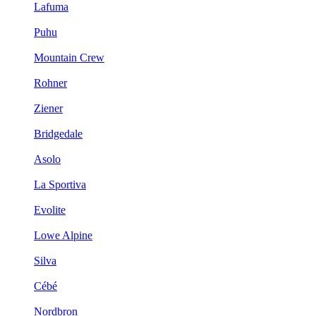
Lafuma
Puhu
Mountain Crew
Rohner
Ziener
Bridgedale
Asolo
La Sportiva
Evolite
Lowe Alpine
Silva
Cébé
Nordbron