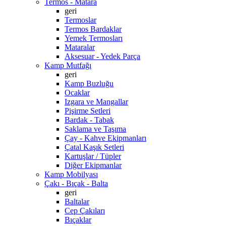
Termos - Matara
geri
Termoslar
Termos Bardaklar
Yemek Termosları
Mataralar
Aksesuar - Yedek Parça
Kamp Mutfağı
geri
Kamp Buzluğu
Ocaklar
Izgara ve Mangallar
Pişirme Setleri
Bardak - Tabak
Saklama ve Taşıma
Çay - Kahve Ekipmanları
Çatal Kaşık Setleri
Kartuşlar / Tüpler
Diğer Ekipmanlar
Kamp Mobilyası
Çakı - Bıçak - Balta
geri
Baltalar
Cep Çakıları
Bıçaklar