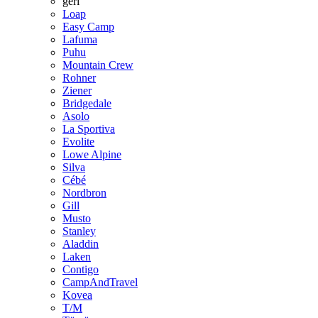
geri
Loap
Easy Camp
Lafuma
Puhu
Mountain Crew
Rohner
Ziener
Bridgedale
Asolo
La Sportiva
Evolite
Lowe Alpine
Silva
Cébé
Nordbron
Gill
Musto
Stanley
Aladdin
Laken
Contigo
CampAndTravel
Kovea
T/M