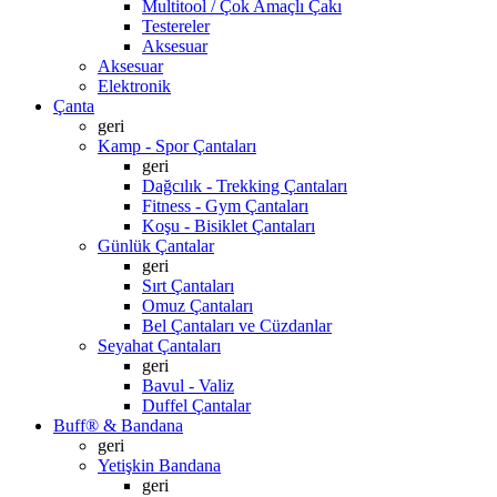
Multitool / Çok Amaçlı Çakı
Testereler
Aksesuar
Aksesuar
Elektronik
Çanta
geri
Kamp - Spor Çantaları
geri
Dağcılık - Trekking Çantaları
Fitness - Gym Çantaları
Koşu - Bisiklet Çantaları
Günlük Çantalar
geri
Sırt Çantaları
Omuz Çantaları
Bel Çantaları ve Cüzdanlar
Seyahat Çantaları
geri
Bavul - Valiz
Duffel Çantalar
Buff® & Bandana
geri
Yetişkin Bandana
geri