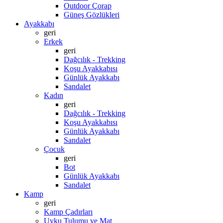
Outdoor Çorap
Güneş Gözlükleri
Ayakkabı
geri
Erkek
geri
Dağcılık - Trekking
Koşu Ayakkabısı
Günlük Ayakkabı
Sandalet
Kadın
geri
Dağcılık - Trekking
Koşu Ayakkabısı
Günlük Ayakkabı
Sandalet
Çocuk
geri
Bot
Günlük Ayakkabı
Sandalet
Kamp
geri
Kamp Çadırları
Uyku Tulumu ve Mat