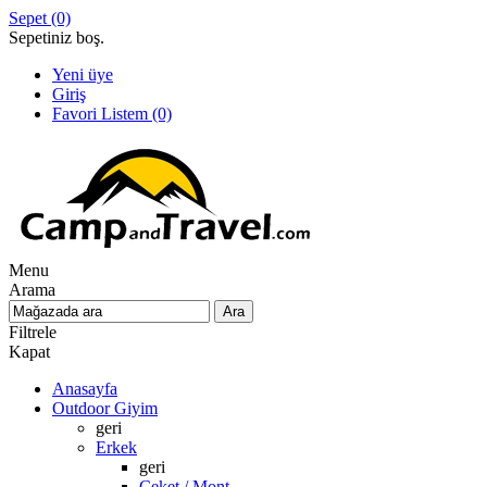
Sepet
(0)
Sepetiniz boş.
Yeni üye
Giriş
Favori Listem
(0)
Menu
Arama
Filtrele
Kapat
Anasayfa
Outdoor Giyim
geri
Erkek
geri
Ceket / Mont