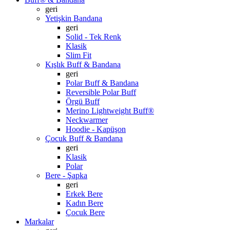
geri
Yetişkin Bandana
geri
Solid - Tek Renk
Klasik
Slim Fit
Kışlık Buff & Bandana
geri
Polar Buff & Bandana
Reversible Polar Buff
Örgü Buff
Merino Lightweight Buff®
Neckwarmer
Hoodie - Kapüşon
Çocuk Buff & Bandana
geri
Klasik
Polar
Bere - Şapka
geri
Erkek Bere
Kadın Bere
Çocuk Bere
Markalar