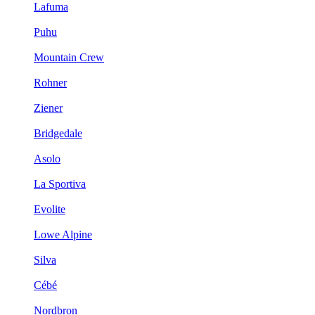
Lafuma
Puhu
Mountain Crew
Rohner
Ziener
Bridgedale
Asolo
La Sportiva
Evolite
Lowe Alpine
Silva
Cébé
Nordbron