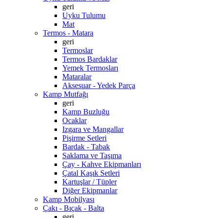
geri
Uyku Tulumu
Mat
Termos - Matara
geri
Termoslar
Termos Bardaklar
Yemek Termosları
Mataralar
Aksesuar - Yedek Parça
Kamp Mutfağı
geri
Kamp Buzluğu
Ocaklar
Izgara ve Mangallar
Pişirme Setleri
Bardak - Tabak
Saklama ve Taşıma
Çay - Kahve Ekipmanları
Çatal Kaşık Setleri
Kartuşlar / Tüpler
Diğer Ekipmanlar
Kamp Mobilyası
Çakı - Bıçak - Balta
geri