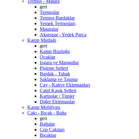
Termos - Matara
geri
Termoslar
Termos Bardaklar
Yemek Termosları
Mataralar
Aksesuar - Yedek Parça
Kamp Mutfağı
geri
Kamp Buzluğu
Ocaklar
Izgara ve Mangallar
Pişirme Setleri
Bardak - Tabak
Saklama ve Taşıma
Çay - Kahve Ekipmanları
Çatal Kaşık Setleri
Kartuşlar / Tüpler
Diğer Ekipmanlar
Kamp Mobilyası
Çakı - Bıçak - Balta
geri
Baltalar
Cep Çakıları
Bıçaklar