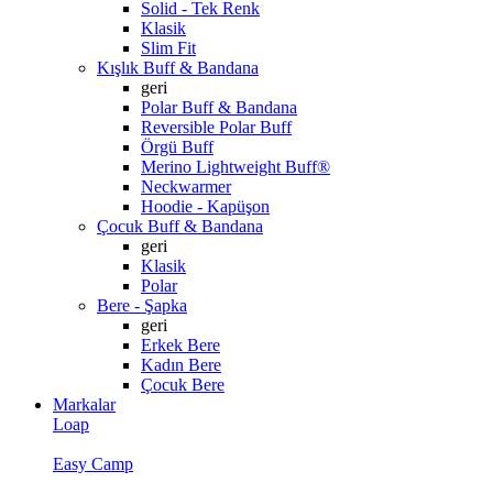
Solid - Tek Renk
Klasik
Slim Fit
Kışlık Buff & Bandana
geri
Polar Buff & Bandana
Reversible Polar Buff
Örgü Buff
Merino Lightweight Buff®
Neckwarmer
Hoodie - Kapüşon
Çocuk Buff & Bandana
geri
Klasik
Polar
Bere - Şapka
geri
Erkek Bere
Kadın Bere
Çocuk Bere
Markalar
Loap
Easy Camp