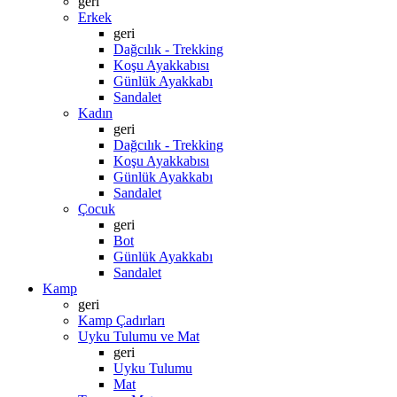
geri
Erkek
geri
Dağcılık - Trekking
Koşu Ayakkabısı
Günlük Ayakkabı
Sandalet
Kadın
geri
Dağcılık - Trekking
Koşu Ayakkabısı
Günlük Ayakkabı
Sandalet
Çocuk
geri
Bot
Günlük Ayakkabı
Sandalet
Kamp
geri
Kamp Çadırları
Uyku Tulumu ve Mat
geri
Uyku Tulumu
Mat