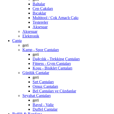
Baltalar
Cep Çakıları
Bıçaklar
Multitool / Çok Amaçlı Çakı
Testereler
Aksesuar
Aksesuar
Elektronik
Çanta
geri
Kamp - Spor Çantaları
geri
Dağcılık - Trekking Çantaları
Fitness - Gym Çantaları
Koşu - Bisiklet Çantaları
Günlük Çantalar
geri
Sırt Çantaları
Omuz Çantaları
Bel Çantaları ve Cüzdanlar
Seyahat Çantaları
geri
Bavul - Valiz
Duffel Çantalar
Buff® & Bandana