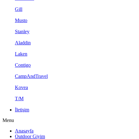
Gill
Musto
Stanley
Aladdin
Laken
Contigo
CampAndTravel
Kovea
T/M
İletişim
Menu
Anasayfa
Outdoor Giyim