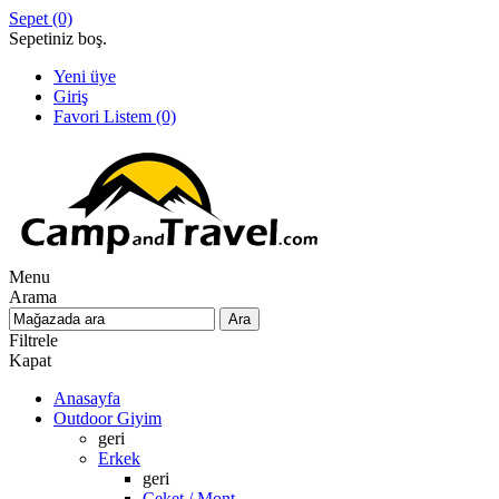
Sepet
(0)
Sepetiniz boş.
Yeni üye
Giriş
Favori Listem
(0)
Menu
Arama
Filtrele
Kapat
Anasayfa
Outdoor Giyim
geri
Erkek
geri
Ceket / Mont