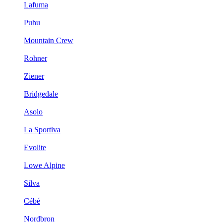
Lafuma
Puhu
Mountain Crew
Rohner
Ziener
Bridgedale
Asolo
La Sportiva
Evolite
Lowe Alpine
Silva
Cébé
Nordbron