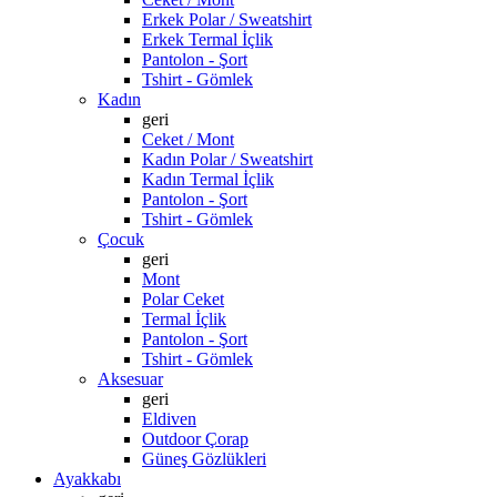
Erkek Polar / Sweatshirt
Erkek Termal İçlik
Pantolon - Şort
Tshirt - Gömlek
Kadın
geri
Ceket / Mont
Kadın Polar / Sweatshirt
Kadın Termal İçlik
Pantolon - Şort
Tshirt - Gömlek
Çocuk
geri
Mont
Polar Ceket
Termal İçlik
Pantolon - Şort
Tshirt - Gömlek
Aksesuar
geri
Eldiven
Outdoor Çorap
Güneş Gözlükleri
Ayakkabı