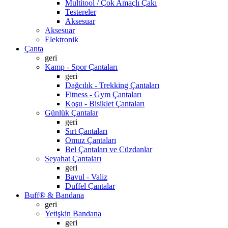
Multitool / Çok Amaçlı Çakı
Testereler
Aksesuar
Aksesuar
Elektronik
Çanta
geri
Kamp - Spor Çantaları
geri
Dağcılık - Trekking Çantaları
Fitness - Gym Çantaları
Koşu - Bisiklet Çantaları
Günlük Çantalar
geri
Sırt Çantaları
Omuz Çantaları
Bel Çantaları ve Cüzdanlar
Seyahat Çantaları
geri
Bavul - Valiz
Duffel Çantalar
Buff® & Bandana
geri
Yetişkin Bandana
geri