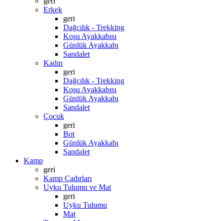
geri
Erkek
geri
Dağcılık - Trekking
Koşu Ayakkabısı
Günlük Ayakkabı
Sandalet
Kadın
geri
Dağcılık - Trekking
Koşu Ayakkabısı
Günlük Ayakkabı
Sandalet
Çocuk
geri
Bot
Günlük Ayakkabı
Sandalet
Kamp
geri
Kamp Çadırları
Uyku Tulumu ve Mat
geri
Uyku Tulumu
Mat