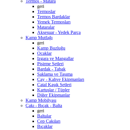
Termos - Matara
geri
Termoslar
Termos Bardaklar
Yemek Termosları
Mataralar
Aksesuar - Yedek Parça
Kamp Mutfağı
geri
Kamp Buzluğu
Ocaklar
Izgara ve Mangallar
Pişirme Setleri
Bardak - Tabak
Saklama ve Taşıma
Çay - Kahve Ekipmanları
Çatal Kaşık Setleri
Kartuşlar / Tüpler
Diğer Ekipmanlar
Kamp Mobilyası
Çakı - Bıçak - Balta
geri
Baltalar
Cep Çakıları
Bıçaklar