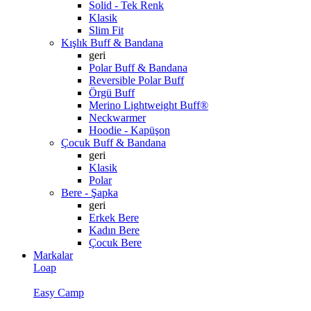
Solid - Tek Renk
Klasik
Slim Fit
Kışlık Buff & Bandana
geri
Polar Buff & Bandana
Reversible Polar Buff
Örgü Buff
Merino Lightweight Buff®
Neckwarmer
Hoodie - Kapüşon
Çocuk Buff & Bandana
geri
Klasik
Polar
Bere - Şapka
geri
Erkek Bere
Kadın Bere
Çocuk Bere
Markalar
Loap
Easy Camp