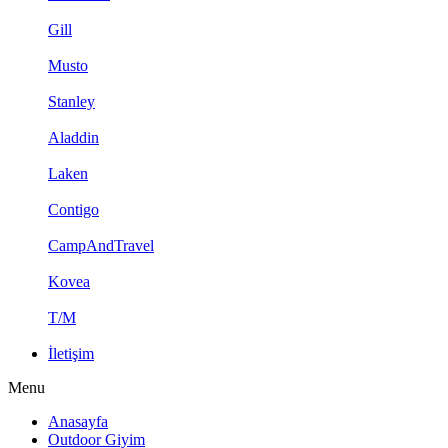
Gill
Musto
Stanley
Aladdin
Laken
Contigo
CampAndTravel
Kovea
T/M
İletişim
Menu
Anasayfa
Outdoor Giyim