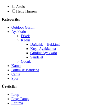
Asolo
Helly Hansen
Kategoriler
Outdoor Giyim
Ayakkabı
Erkek
Kadın
Dağcılık - Trekking
Koşu Ayakkabısı
Günlük Ayakkabı
Sandalet
Çocuk
Kamp
Buff® & Bandana
Çanta
Spor
Üreticiler
Loap
Easy Camp
Lafuma