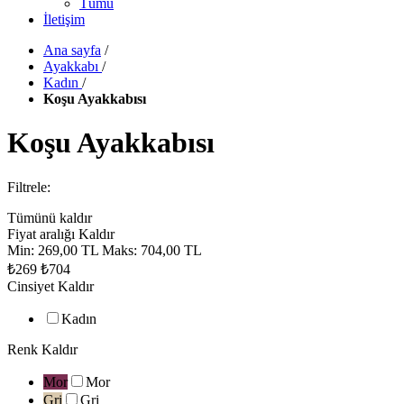
Tümü
İletişim
Ana sayfa
/
Ayakkabı
/
Kadın
/
Koşu Ayakkabısı
Koşu Ayakkabısı
Filtrele:
Tümünü kaldır
Fiyat aralığı
Kaldır
Min:
269,00 TL
Maks:
704,00 TL
₺269
₺704
Cinsiyet
Kaldır
Kadın
Renk
Kaldır
Mor
Mor
Gri
Gri