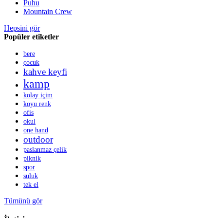
Puhu
Mountain Crew
Hepsini gör
Popüler etiketler
bere
çocuk
kahve keyfi
kamp
kolay içim
koyu renk
ofis
okul
one hand
outdoor
paslanmaz çelik
piknik
spor
suluk
tek el
Tümünü gör