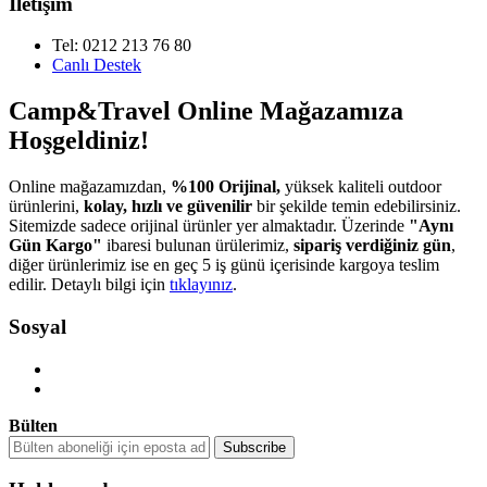
İletişim
Tel: 0212 213 76 80
Canlı Destek
Camp&Travel Online Mağazamıza
Hoşgeldiniz!
Online mağazamızdan,
%100 Orijinal,
yüksek kaliteli outdoor
ürünlerini,
kolay, hızlı ve güvenilir
bir şekilde temin edebilirsiniz.
Sitemizde sadece orijinal ürünler yer almaktadır. Üzerinde
"Aynı
Gün Kargo"
ibaresi bulunan ürülerimiz,
sipariş verdiğiniz gün
,
diğer ürünlerimiz ise en geç 5 iş günü içerisinde kargoya teslim
edilir. Detaylı bilgi için
tıklayınız
.
Sosyal
Bülten