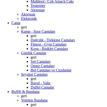
Multitool / Çok Amaçlı Çakı
Testereler
Aksesuar
Aksesuar
Elektronik
Çanta
geri
Kamp - Spor Çantaları
geri
Dağcılık - Trekking Çantaları
Fitness - Gym Çantaları
Koşu - Bisiklet Çantaları
Günlük Çantalar
geri
Sırt Çantaları
Omuz Çantaları
Bel Çantaları ve Cüzdanlar
Seyahat Çantaları
geri
Bavul - Valiz
Duffel Çantalar
Buff® & Bandana
geri
Yetişkin Bandana
geri