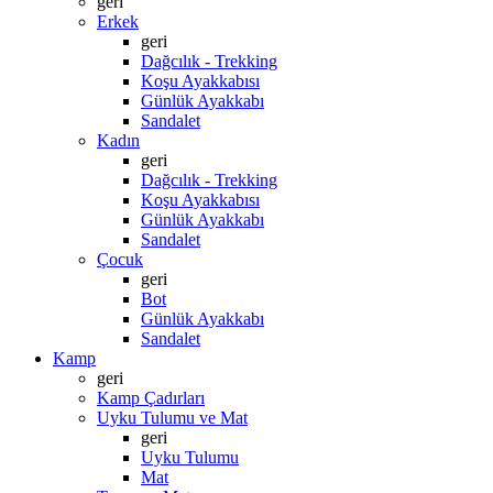
geri
Erkek
geri
Dağcılık - Trekking
Koşu Ayakkabısı
Günlük Ayakkabı
Sandalet
Kadın
geri
Dağcılık - Trekking
Koşu Ayakkabısı
Günlük Ayakkabı
Sandalet
Çocuk
geri
Bot
Günlük Ayakkabı
Sandalet
Kamp
geri
Kamp Çadırları
Uyku Tulumu ve Mat
geri
Uyku Tulumu
Mat