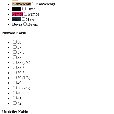
Kahverengi
Kahverengi
Siyah
Siyah
Pembe
Pembe
Mavi
Mavi
Beyaz
Beyaz
Numara
Kaldır
36
37
37.5
38
38 (2/3)
38.7
39.3
39 (1/3)
40
36 (2/3)
40.5
41
42
Üreticiler
Kaldır