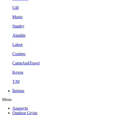
Gill
Musto
Stanley
Aladdin
Laken
Contigo
CampAndTravel
Kovea
T/M
İletişim
Menu
Anasayfa
Outdoor Giyim