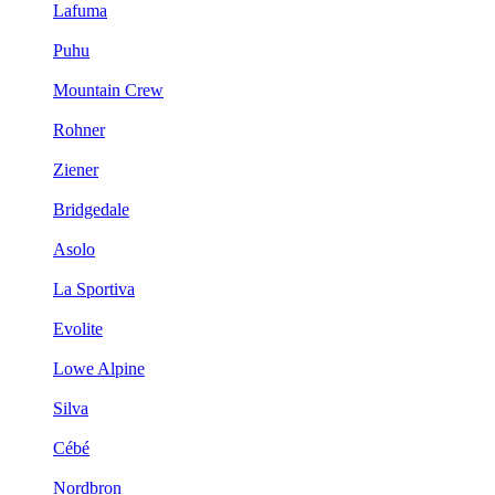
Lafuma
Puhu
Mountain Crew
Rohner
Ziener
Bridgedale
Asolo
La Sportiva
Evolite
Lowe Alpine
Silva
Cébé
Nordbron