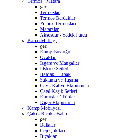
Termos - Matara
geri
Termoslar
Termos Bardaklar
Yemek Termosları
Mataralar
Aksesuar - Yedek Parça
Kamp Mutfağı
geri
Kamp Buzluğu
Ocaklar
Izgara ve Mangallar
Pişirme Setleri
Bardak - Tabak
Saklama ve Taşıma
Çay - Kahve Ekipmanları
Çatal Kaşık Setleri
Kartuşlar / Tüpler
Diğer Ekipmanlar
Kamp Mobilyası
Çakı - Bıçak - Balta
geri
Baltalar
Cep Çakıları
Bıçaklar