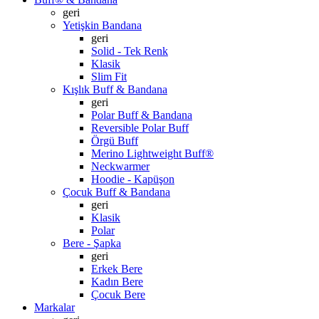
geri
Yetişkin Bandana
geri
Solid - Tek Renk
Klasik
Slim Fit
Kışlık Buff & Bandana
geri
Polar Buff & Bandana
Reversible Polar Buff
Örgü Buff
Merino Lightweight Buff®
Neckwarmer
Hoodie - Kapüşon
Çocuk Buff & Bandana
geri
Klasik
Polar
Bere - Şapka
geri
Erkek Bere
Kadın Bere
Çocuk Bere
Markalar