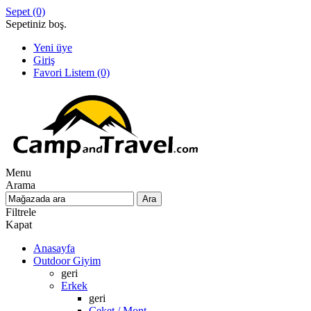
Sepet
(0)
Sepetiniz boş.
Yeni üye
Giriş
Favori Listem
(0)
Menu
Arama
Filtrele
Kapat
Anasayfa
Outdoor Giyim
geri
Erkek
geri
Ceket / Mont