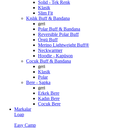
Solid - Tek Renk
Klasik
Slim Fit
Kışlık Buff & Bandana
geri
Polar Buff & Bandana
Reversible Polar Buff
Örgü Buff
Merino Lightweight Buff®
Neckwarmer
Hoodie - Kapüşon
Çocuk Buff & Bandana
geri
Klasik
Polar
Bere - Şapka
geri
Erkek Bere
Kadın Bere
Çocuk Bere
Markalar
Loap
Easy Camp