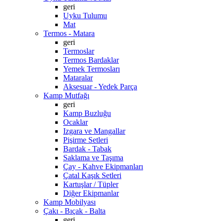
geri
Uyku Tulumu
Mat
Termos - Matara
geri
Termoslar
Termos Bardaklar
Yemek Termosları
Mataralar
Aksesuar - Yedek Parça
Kamp Mutfağı
geri
Kamp Buzluğu
Ocaklar
Izgara ve Mangallar
Pişirme Setleri
Bardak - Tabak
Saklama ve Taşıma
Çay - Kahve Ekipmanları
Çatal Kaşık Setleri
Kartuşlar / Tüpler
Diğer Ekipmanlar
Kamp Mobilyası
Çakı - Bıçak - Balta
geri