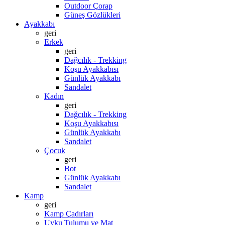
Outdoor Çorap
Güneş Gözlükleri
Ayakkabı
geri
Erkek
geri
Dağcılık - Trekking
Koşu Ayakkabısı
Günlük Ayakkabı
Sandalet
Kadın
geri
Dağcılık - Trekking
Koşu Ayakkabısı
Günlük Ayakkabı
Sandalet
Çocuk
geri
Bot
Günlük Ayakkabı
Sandalet
Kamp
geri
Kamp Çadırları
Uyku Tulumu ve Mat