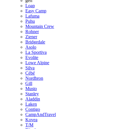
geri
Loap
Easy Camp
Lafuma
Puhu
Mountain Crew
Rohner
Ziener
Bridgedale
Asolo
La Sportiva
Evolite
Lowe Alpine
Silva
Cébé
Nordbron
Gill
Musto
Stanley
Aladdin
Laken
Contigo
CampAndTravel
Kovea
T/M