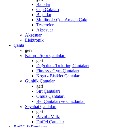
Baltalar
Cep Çakıları
Bıçaklar
Multitool / Çok Amaçlı Çakı
Testereler
Aksesuar
Aksesuar
Elektronik
Çanta
geri
Kamp - Spor Çantaları
geri
Dağcılık - Trekking Çantaları
Fitness - Gym Çantaları
Koşu - Bisiklet Çantaları
Günlük Çantalar
geri
Sırt Çantaları
Omuz Çantaları
Bel Çantaları ve Cüzdanlar
Seyahat Çantaları
geri
Bavul - Valiz
Duffel Çantalar
Buff® & Bandana