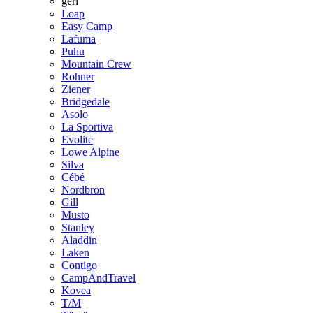
geri
Loap
Easy Camp
Lafuma
Puhu
Mountain Crew
Rohner
Ziener
Bridgedale
Asolo
La Sportiva
Evolite
Lowe Alpine
Silva
Cébé
Nordbron
Gill
Musto
Stanley
Aladdin
Laken
Contigo
CampAndTravel
Kovea
T/M