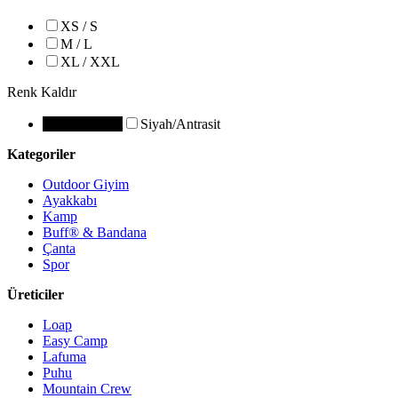
XS / S
M / L
XL / XXL
Renk
Kaldır
Siyah/Antrasit
Siyah/Antrasit
Kategoriler
Outdoor Giyim
Ayakkabı
Kamp
Buff® & Bandana
Çanta
Spor
Üreticiler
Loap
Easy Camp
Lafuma
Puhu
Mountain Crew