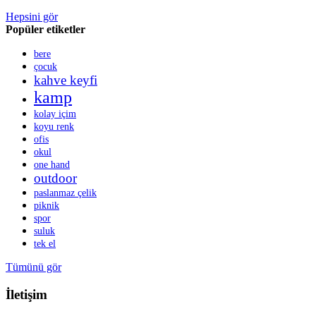
Hepsini gör
Popüler etiketler
bere
çocuk
kahve keyfi
kamp
kolay içim
koyu renk
ofis
okul
one hand
outdoor
paslanmaz çelik
piknik
spor
suluk
tek el
Tümünü gör
İletişim