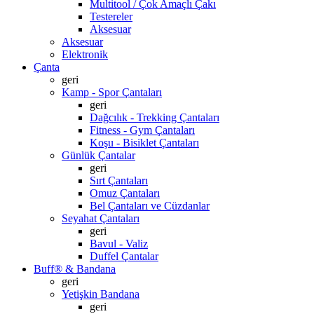
Multitool / Çok Amaçlı Çakı
Testereler
Aksesuar
Aksesuar
Elektronik
Çanta
geri
Kamp - Spor Çantaları
geri
Dağcılık - Trekking Çantaları
Fitness - Gym Çantaları
Koşu - Bisiklet Çantaları
Günlük Çantalar
geri
Sırt Çantaları
Omuz Çantaları
Bel Çantaları ve Cüzdanlar
Seyahat Çantaları
geri
Bavul - Valiz
Duffel Çantalar
Buff® & Bandana
geri
Yetişkin Bandana
geri