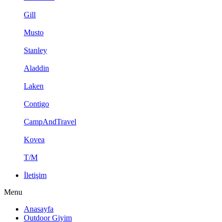
Gill
Musto
Stanley
Aladdin
Laken
Contigo
CampAndTravel
Kovea
T/M
İletişim
Menu
Anasayfa
Outdoor Giyim