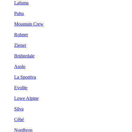
Lafuma
Puhu
Mountain Crew
Rohner
Ziener
Bridgedale
Asolo
La Sportiva
Evolite
Lowe Alpine
Silva
Cébé
Nordbron