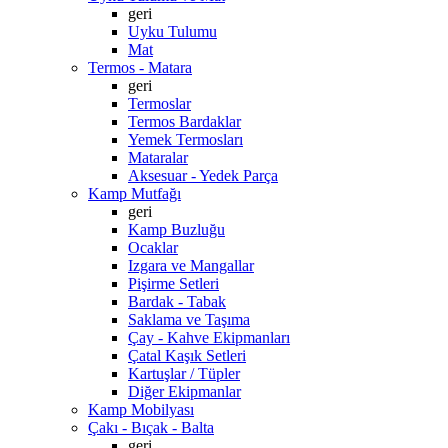
geri
Uyku Tulumu
Mat
Termos - Matara
geri
Termoslar
Termos Bardaklar
Yemek Termosları
Mataralar
Aksesuar - Yedek Parça
Kamp Mutfağı
geri
Kamp Buzluğu
Ocaklar
Izgara ve Mangallar
Pişirme Setleri
Bardak - Tabak
Saklama ve Taşıma
Çay - Kahve Ekipmanları
Çatal Kaşık Setleri
Kartuşlar / Tüpler
Diğer Ekipmanlar
Kamp Mobilyası
Çakı - Bıçak - Balta
geri