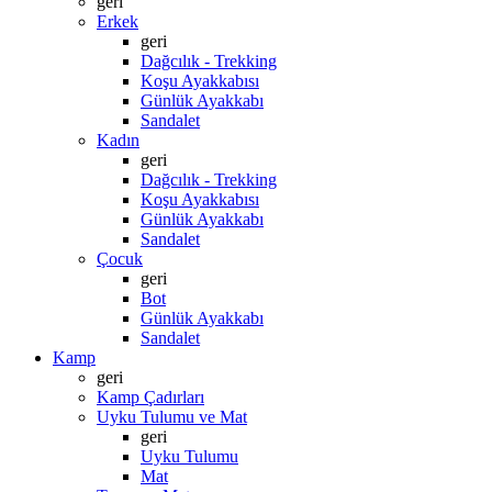
geri
Erkek
geri
Dağcılık - Trekking
Koşu Ayakkabısı
Günlük Ayakkabı
Sandalet
Kadın
geri
Dağcılık - Trekking
Koşu Ayakkabısı
Günlük Ayakkabı
Sandalet
Çocuk
geri
Bot
Günlük Ayakkabı
Sandalet
Kamp
geri
Kamp Çadırları
Uyku Tulumu ve Mat
geri
Uyku Tulumu
Mat