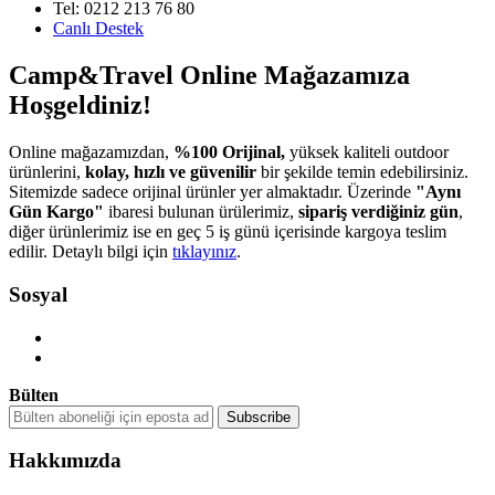
Tel: 0212 213 76 80
Canlı Destek
Camp&Travel Online Mağazamıza
Hoşgeldiniz!
Online mağazamızdan,
%100 Orijinal,
yüksek kaliteli outdoor
ürünlerini,
kolay, hızlı ve güvenilir
bir şekilde temin edebilirsiniz.
Sitemizde sadece orijinal ürünler yer almaktadır. Üzerinde
"Aynı
Gün Kargo"
ibaresi bulunan ürülerimiz,
sipariş verdiğiniz gün
,
diğer ürünlerimiz ise en geç 5 iş günü içerisinde kargoya teslim
edilir. Detaylı bilgi için
tıklayınız
.
Sosyal
Bülten
Hakkımızda