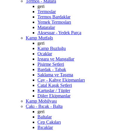
Termos - Matara
geri
Termoslar
Termos Bardaklar
Yemek Termosları
Mataralar
Aksesuar - Yedek Parça
Kamp Mutfağı
geri
Kamp Buzluğu
Ocaklar
Izgara ve Mangallar
Pişirme Setleri
Bardak - Tabak
Saklama ve Taşıma
Çay - Kahve Ekipmanları
Çatal Kaşık Setleri
Kartuşlar / Tüpler
Diğer Ekipmanlar
Kamp Mobilyası
Çakı - Bıçak - Balta
geri
Baltalar
Cep Çakıları
Bıçaklar