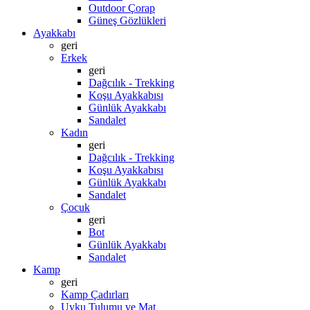
Outdoor Çorap
Güneş Gözlükleri
Ayakkabı
geri
Erkek
geri
Dağcılık - Trekking
Koşu Ayakkabısı
Günlük Ayakkabı
Sandalet
Kadın
geri
Dağcılık - Trekking
Koşu Ayakkabısı
Günlük Ayakkabı
Sandalet
Çocuk
geri
Bot
Günlük Ayakkabı
Sandalet
Kamp
geri
Kamp Çadırları
Uyku Tulumu ve Mat