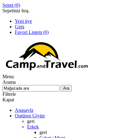
Sepet
(0)
Sepetiniz boş.
Yeni üye
Giriş
Favori Listem
(0)
Menu
Arama
Filtrele
Kapat
Anasayfa
Outdoor Giyim
geri
Erkek
geri
Ceket / Mont