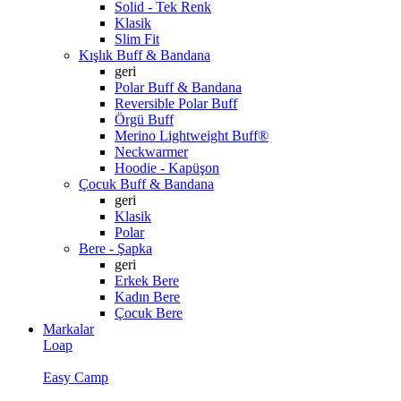
Solid - Tek Renk
Klasik
Slim Fit
Kışlık Buff & Bandana
geri
Polar Buff & Bandana
Reversible Polar Buff
Örgü Buff
Merino Lightweight Buff®
Neckwarmer
Hoodie - Kapüşon
Çocuk Buff & Bandana
geri
Klasik
Polar
Bere - Şapka
geri
Erkek Bere
Kadın Bere
Çocuk Bere
Markalar
Loap
Easy Camp