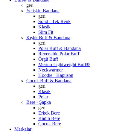
geri
Yetişkin Bandana
geri
Solid - Tek Renk
Klasik
Slim Fit
Kışlık Buff & Bandana
geri
Polar Buff & Bandana
Reversible Polar Buff
Örgü Buff
Merino Lightweight Buff®
Neckwarmer
Hoodie - Kapüşon
Çocuk Buff & Bandana
geri
Klasik
Polar
Bere - Şapka
geri
Erkek Bere
Kadın Bere
Çocuk Bere
Markalar