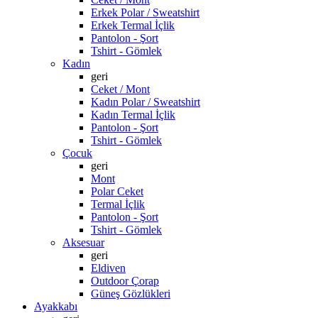
Erkek Polar / Sweatshirt
Erkek Termal İçlik
Pantolon - Şort
Tshirt - Gömlek
Kadın
geri
Ceket / Mont
Kadın Polar / Sweatshirt
Kadın Termal İçlik
Pantolon - Şort
Tshirt - Gömlek
Çocuk
geri
Mont
Polar Ceket
Termal İçlik
Pantolon - Şort
Tshirt - Gömlek
Aksesuar
geri
Eldiven
Outdoor Çorap
Güneş Gözlükleri
Ayakkabı