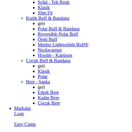
Solid - Tek Renk
Klasik
Slim Fit
Kışlık Buff & Bandana
geri
Polar Buff & Bandana
Reversible Polar Buff
Örgü Buff
Merino Lightweight Buff®
Neckwarmer
Hoodie - Kapüşon
Çocuk Buff & Bandana
geri
Klasik
Polar
Bere - Şapka
geri
Erkek Bere
Kadın Bere
Çocuk Bere
Markalar
Loap
Easy Camp