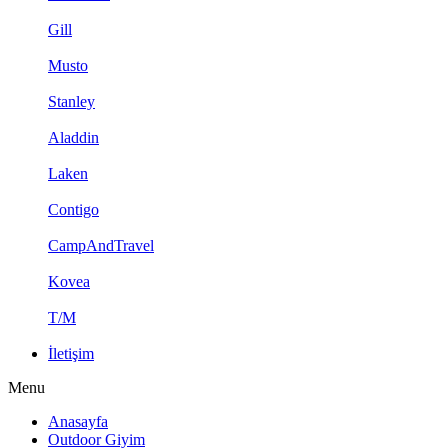
Gill
Musto
Stanley
Aladdin
Laken
Contigo
CampAndTravel
Kovea
T/M
İletişim
Menu
Anasayfa
Outdoor Giyim