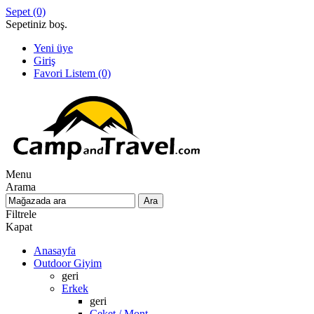
Sepet
(0)
Sepetiniz boş.
Yeni üye
Giriş
Favori Listem
(0)
Menu
Arama
Filtrele
Kapat
Anasayfa
Outdoor Giyim
geri
Erkek
geri
Ceket / Mont