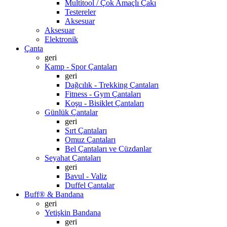
Multitool / Çok Amaçlı Çakı
Testereler
Aksesuar
Aksesuar
Elektronik
Çanta
geri
Kamp - Spor Çantaları
geri
Dağcılık - Trekking Çantaları
Fitness - Gym Çantaları
Koşu - Bisiklet Çantaları
Günlük Çantalar
geri
Sırt Çantaları
Omuz Çantaları
Bel Çantaları ve Cüzdanlar
Seyahat Çantaları
geri
Bavul - Valiz
Duffel Çantalar
Buff® & Bandana
geri
Yetişkin Bandana
geri