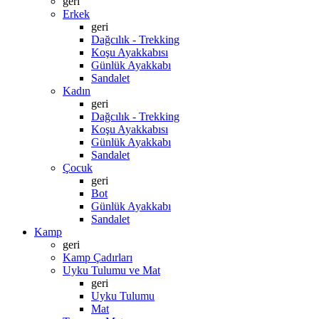
geri
Erkek
geri
Dağcılık - Trekking
Koşu Ayakkabısı
Günlük Ayakkabı
Sandalet
Kadın
geri
Dağcılık - Trekking
Koşu Ayakkabısı
Günlük Ayakkabı
Sandalet
Çocuk
geri
Bot
Günlük Ayakkabı
Sandalet
Kamp
geri
Kamp Çadırları
Uyku Tulumu ve Mat
geri
Uyku Tulumu
Mat