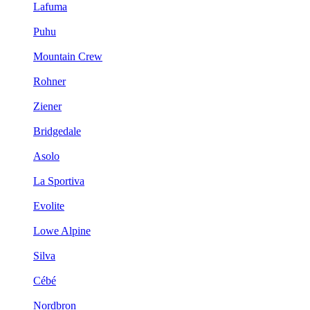
Lafuma
Puhu
Mountain Crew
Rohner
Ziener
Bridgedale
Asolo
La Sportiva
Evolite
Lowe Alpine
Silva
Cébé
Nordbron