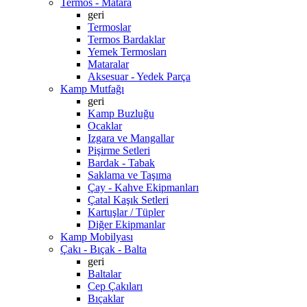
Termos - Matara
geri
Termoslar
Termos Bardaklar
Yemek Termosları
Mataralar
Aksesuar - Yedek Parça
Kamp Mutfağı
geri
Kamp Buzluğu
Ocaklar
Izgara ve Mangallar
Pişirme Setleri
Bardak - Tabak
Saklama ve Taşıma
Çay - Kahve Ekipmanları
Çatal Kaşık Setleri
Kartuşlar / Tüpler
Diğer Ekipmanlar
Kamp Mobilyası
Çakı - Bıçak - Balta
geri
Baltalar
Cep Çakıları
Bıçaklar