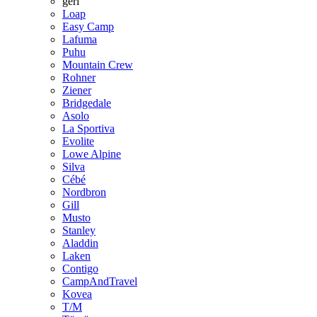
geri
Loap
Easy Camp
Lafuma
Puhu
Mountain Crew
Rohner
Ziener
Bridgedale
Asolo
La Sportiva
Evolite
Lowe Alpine
Silva
Cébé
Nordbron
Gill
Musto
Stanley
Aladdin
Laken
Contigo
CampAndTravel
Kovea
T/M