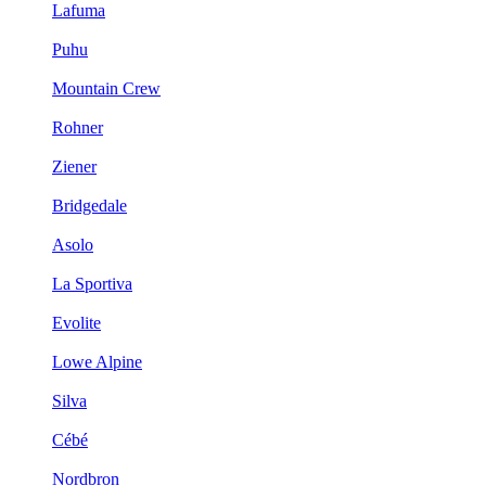
Lafuma
Puhu
Mountain Crew
Rohner
Ziener
Bridgedale
Asolo
La Sportiva
Evolite
Lowe Alpine
Silva
Cébé
Nordbron