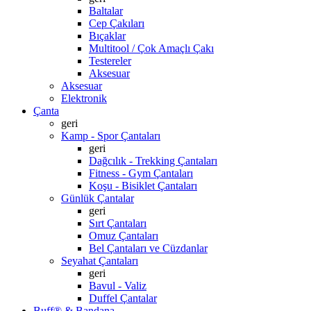
Baltalar
Cep Çakıları
Bıçaklar
Multitool / Çok Amaçlı Çakı
Testereler
Aksesuar
Aksesuar
Elektronik
Çanta
geri
Kamp - Spor Çantaları
geri
Dağcılık - Trekking Çantaları
Fitness - Gym Çantaları
Koşu - Bisiklet Çantaları
Günlük Çantalar
geri
Sırt Çantaları
Omuz Çantaları
Bel Çantaları ve Cüzdanlar
Seyahat Çantaları
geri
Bavul - Valiz
Duffel Çantalar
Buff® & Bandana