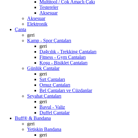
Multitool / Çok Amaçlı Çakı
Testereler
Aksesuar
Aksesuar
Elektronik
Çanta
geri
Kamp - Spor Çantaları
geri
Dağcılık - Trekking Çantaları
Fitness - Gym Çantaları
Koşu - Bisiklet Çantaları
Günlük Çantalar
geri
Sırt Çantaları
Omuz Çantaları
Bel Çantaları ve Cüzdanlar
Seyahat Çantaları
geri
Bavul - Valiz
Duffel Çantalar
Buff® & Bandana
geri
Yetişkin Bandana
geri