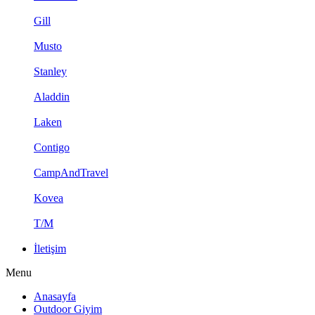
Gill
Musto
Stanley
Aladdin
Laken
Contigo
CampAndTravel
Kovea
T/M
İletişim
Menu
Anasayfa
Outdoor Giyim