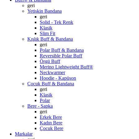
geri
Yetişkin Bandana
geri
Solid - Tek Renk
Klasik
Slim Fit
Kışlık Buff & Bandana
geri
Polar Buff & Bandana
Reversible Polar Buff
Örgü Buff
Merino Lightweight Buff®
Neckwarmer
Hoodie - Kapüşon
Çocuk Buff & Bandana
geri
Klasik
Polar
Bere - Şapka
geri
Erkek Bere
Kadın Bere
Çocuk Bere
Markalar