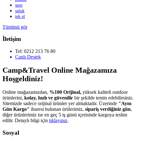
spor
suluk
tek el
Tümünü gör
İletişim
Tel: 0212 213 76 80
Canlı Destek
Camp&Travel Online Mağazamıza
Hoşgeldiniz!
Online mağazamızdan,
%100 Orijinal,
yüksek kaliteli outdoor
ürünlerini,
kolay, hızlı ve güvenilir
bir şekilde temin edebilirsiniz.
Sitemizde sadece orijinal ürünler yer almaktadır. Üzerinde
"Aynı
Gün Kargo"
ibaresi bulunan ürülerimiz,
sipariş verdiğiniz gün
,
diğer ürünlerimiz ise en geç 5 iş günü içerisinde kargoya teslim
edilir. Detaylı bilgi için
tıklayınız
.
Sosyal