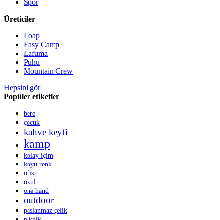
Spor
Üreticiler
Loap
Easy Camp
Lafuma
Puhu
Mountain Crew
Hepsini gör
Popüler etiketler
bere
çocuk
kahve keyfi
kamp
kolay içim
koyu renk
ofis
okul
one hand
outdoor
paslanmaz çelik
piknik