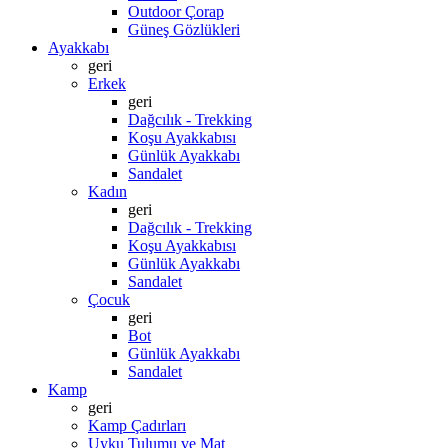
Outdoor Çorap
Güneş Gözlükleri
Ayakkabı
geri
Erkek
geri
Dağcılık - Trekking
Koşu Ayakkabısı
Günlük Ayakkabı
Sandalet
Kadın
geri
Dağcılık - Trekking
Koşu Ayakkabısı
Günlük Ayakkabı
Sandalet
Çocuk
geri
Bot
Günlük Ayakkabı
Sandalet
Kamp
geri
Kamp Çadırları
Uyku Tulumu ve Mat