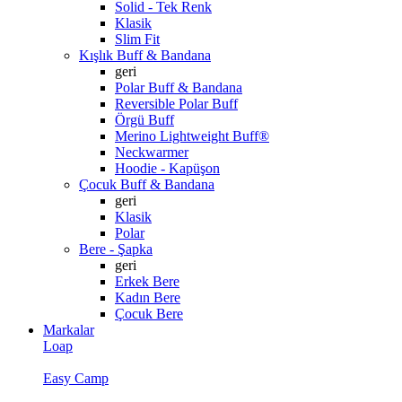
Solid - Tek Renk
Klasik
Slim Fit
Kışlık Buff & Bandana
geri
Polar Buff & Bandana
Reversible Polar Buff
Örgü Buff
Merino Lightweight Buff®
Neckwarmer
Hoodie - Kapüşon
Çocuk Buff & Bandana
geri
Klasik
Polar
Bere - Şapka
geri
Erkek Bere
Kadın Bere
Çocuk Bere
Markalar
Loap
Easy Camp