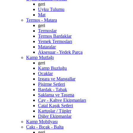
geri
Uyku Tulumu
Mat
Termos - Matara
geri
Termoslar
Termos Bardaklar
Yemek Termosları
Mataralar
Aksesuar - Yedek Parça
Kamp Mutfağı
geri
Kamp Buzluğu
Ocaklar
Izgara ve Mangallar
Pişirme Setleri
Bardak - Tabak
Saklama ve Taşıma
Çay - Kahve Ekipmanları
Çatal Kaşık Setleri
Kartuşlar / Tüpler
Diğer Ekipmanlar
Kamp Mobilyası
Çakı - Bıçak - Balta
geri