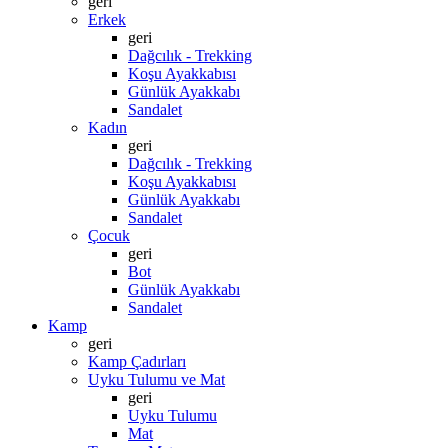
geri
Erkek
geri
Dağcılık - Trekking
Koşu Ayakkabısı
Günlük Ayakkabı
Sandalet
Kadın
geri
Dağcılık - Trekking
Koşu Ayakkabısı
Günlük Ayakkabı
Sandalet
Çocuk
geri
Bot
Günlük Ayakkabı
Sandalet
Kamp
geri
Kamp Çadırları
Uyku Tulumu ve Mat
geri
Uyku Tulumu
Mat