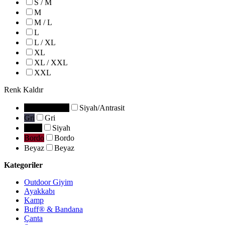
S / M
M
M / L
L
L / XL
XL
XL / XXL
XXL
Renk
Kaldır
Siyah/Antrasit
Siyah/Antrasit
Gri
Gri
Siyah
Siyah
Bordo
Bordo
Beyaz
Beyaz
Kategoriler
Outdoor Giyim
Ayakkabı
Kamp
Buff® & Bandana
Çanta