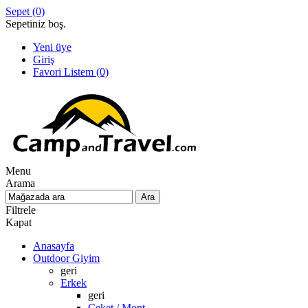
Sepet
(0)
Sepetiniz boş.
Yeni üye
Giriş
Favori Listem
(0)
Menu
Arama
Filtrele
Kapat
Anasayfa
Outdoor Giyim
geri
Erkek
geri
Ceket / Mont