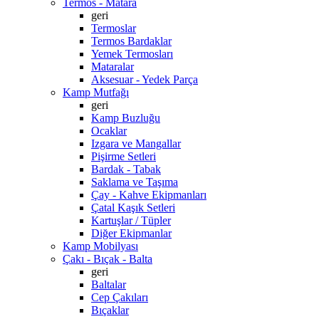
Termos - Matara
geri
Termoslar
Termos Bardaklar
Yemek Termosları
Mataralar
Aksesuar - Yedek Parça
Kamp Mutfağı
geri
Kamp Buzluğu
Ocaklar
Izgara ve Mangallar
Pişirme Setleri
Bardak - Tabak
Saklama ve Taşıma
Çay - Kahve Ekipmanları
Çatal Kaşık Setleri
Kartuşlar / Tüpler
Diğer Ekipmanlar
Kamp Mobilyası
Çakı - Bıçak - Balta
geri
Baltalar
Cep Çakıları
Bıçaklar