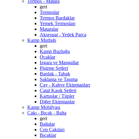
Termos - Matara
geri
Termoslar
Termos Bardaklar
Yemek Termosları
Mataralar
Aksesuar - Yedek Parça
Kamp Mutfağı
geri
Kamp Buzluğu
Ocaklar
Izgara ve Mangallar
Pişirme Setleri
Bardak - Tabak
Saklama ve Taşıma
Çay - Kahve Ekipmanları
Çatal Kaşık Setleri
Kartuşlar / Tüpler
Diğer Ekipmanlar
Kamp Mobilyası
Çakı - Bıçak - Balta
geri
Baltalar
Cep Çakıları
Bıçaklar