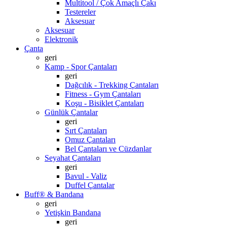
Multitool / Çok Amaçlı Çakı
Testereler
Aksesuar
Aksesuar
Elektronik
Çanta
geri
Kamp - Spor Çantaları
geri
Dağcılık - Trekking Çantaları
Fitness - Gym Çantaları
Koşu - Bisiklet Çantaları
Günlük Çantalar
geri
Sırt Çantaları
Omuz Çantaları
Bel Çantaları ve Cüzdanlar
Seyahat Çantaları
geri
Bavul - Valiz
Duffel Çantalar
Buff® & Bandana
geri
Yetişkin Bandana
geri