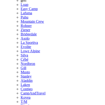
geri
Loap
Easy Camp
Lafuma
Puhu
Mountain Crew
Rohner
Ziener
Bridgedale
Asolo
La Sportiva
Evolite
Lowe Alpine
Silva
Cébé
Nordbron
Gill
Musto
Stanley
Aladdin
Laken
Contigo
CampAndTravel
Kovea
T/M