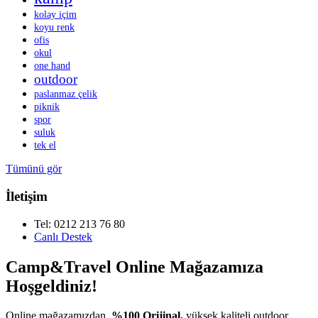
kolay içim
koyu renk
ofis
okul
one hand
outdoor
paslanmaz çelik
piknik
spor
suluk
tek el
Tümünü gör
İletişim
Tel: 0212 213 76 80
Canlı Destek
Camp&Travel Online Mağazamıza
Hoşgeldiniz!
Online mağazamızdan,
%100 Orijinal,
yüksek kaliteli outdoor