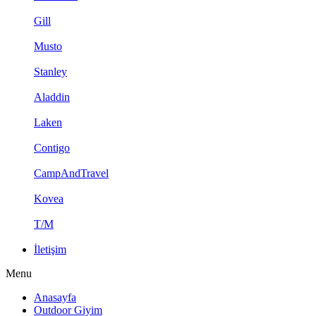
Gill
Musto
Stanley
Aladdin
Laken
Contigo
CampAndTravel
Kovea
T/M
İletişim
Menu
Anasayfa
Outdoor Giyim