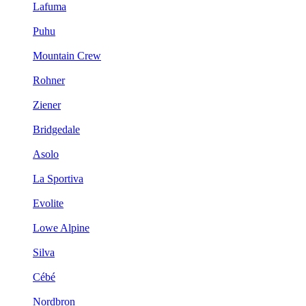
Lafuma
Puhu
Mountain Crew
Rohner
Ziener
Bridgedale
Asolo
La Sportiva
Evolite
Lowe Alpine
Silva
Cébé
Nordbron