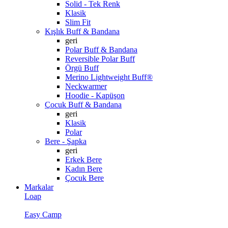
Solid - Tek Renk
Klasik
Slim Fit
Kışlık Buff & Bandana
geri
Polar Buff & Bandana
Reversible Polar Buff
Örgü Buff
Merino Lightweight Buff®
Neckwarmer
Hoodie - Kapüşon
Çocuk Buff & Bandana
geri
Klasik
Polar
Bere - Şapka
geri
Erkek Bere
Kadın Bere
Çocuk Bere
Markalar
Loap
Easy Camp