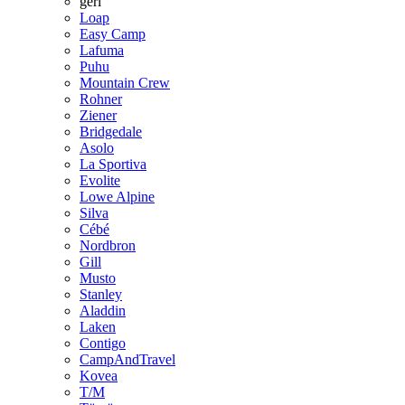
geri
Loap
Easy Camp
Lafuma
Puhu
Mountain Crew
Rohner
Ziener
Bridgedale
Asolo
La Sportiva
Evolite
Lowe Alpine
Silva
Cébé
Nordbron
Gill
Musto
Stanley
Aladdin
Laken
Contigo
CampAndTravel
Kovea
T/M