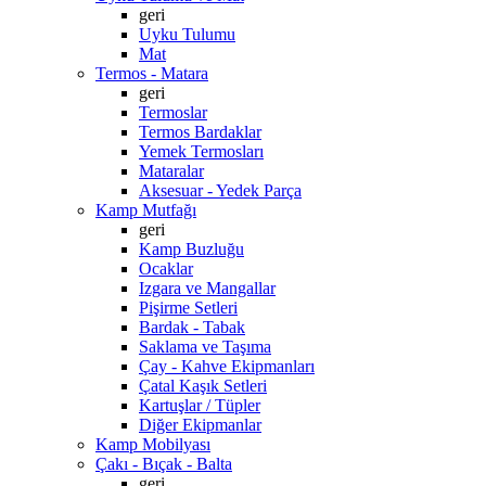
geri
Uyku Tulumu
Mat
Termos - Matara
geri
Termoslar
Termos Bardaklar
Yemek Termosları
Mataralar
Aksesuar - Yedek Parça
Kamp Mutfağı
geri
Kamp Buzluğu
Ocaklar
Izgara ve Mangallar
Pişirme Setleri
Bardak - Tabak
Saklama ve Taşıma
Çay - Kahve Ekipmanları
Çatal Kaşık Setleri
Kartuşlar / Tüpler
Diğer Ekipmanlar
Kamp Mobilyası
Çakı - Bıçak - Balta
geri