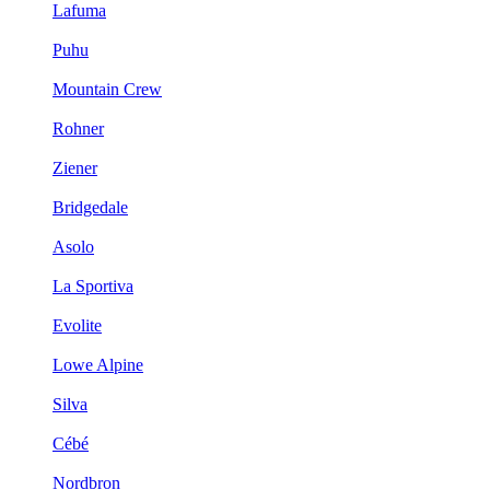
Lafuma
Puhu
Mountain Crew
Rohner
Ziener
Bridgedale
Asolo
La Sportiva
Evolite
Lowe Alpine
Silva
Cébé
Nordbron