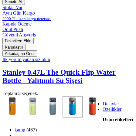
Stokta Var
Aynı Gün Kargo
2000 TL üzeri kargo ücretsiz.
Kapıda Ödeme
Ödül Puan
Güvenli Alışveriş
İlk yorum yapan siz olun
Stanley 0.47L The Quick Flip Water
Bottle - Yalıtımlı Su Şişesi
Toplam
5
seçenek.
Detaylar
Özellikler
Ürün etiketleri
kamp
(467)
,