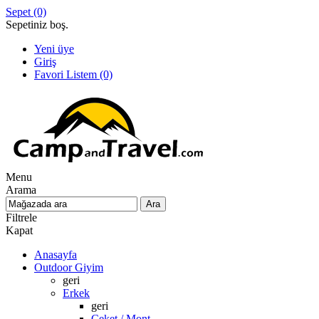
Sepet
(0)
Sepetiniz boş.
Yeni üye
Giriş
Favori Listem
(0)
Menu
Arama
Filtrele
Kapat
Anasayfa
Outdoor Giyim
geri
Erkek
geri
Ceket / Mont