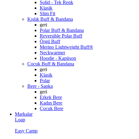
Solid - Tek Renk
Klasik
Slim Fit
Kışlık Buff & Bandana
geri
Polar Buff & Bandana
Reversible Polar Buff
Örgü Buff
Merino Lightweight Buff®
Neckwarmer
Hoodie - Kapüşon
Çocuk Buff & Bandana
geri
Klasik
Polar
Bere - Şapka
geri
Erkek Bere
Kadın Bere
Çocuk Bere
Markalar
Loap
Easy Camp