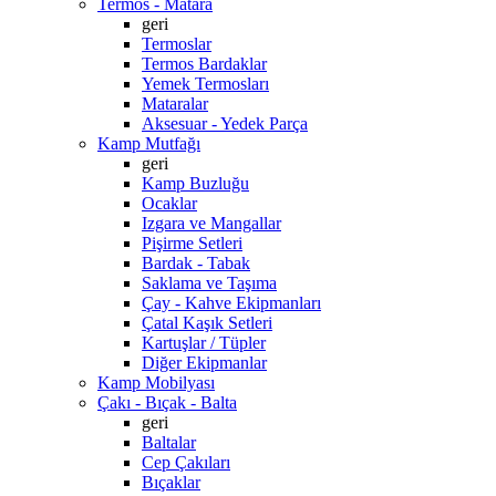
Termos - Matara
geri
Termoslar
Termos Bardaklar
Yemek Termosları
Mataralar
Aksesuar - Yedek Parça
Kamp Mutfağı
geri
Kamp Buzluğu
Ocaklar
Izgara ve Mangallar
Pişirme Setleri
Bardak - Tabak
Saklama ve Taşıma
Çay - Kahve Ekipmanları
Çatal Kaşık Setleri
Kartuşlar / Tüpler
Diğer Ekipmanlar
Kamp Mobilyası
Çakı - Bıçak - Balta
geri
Baltalar
Cep Çakıları
Bıçaklar