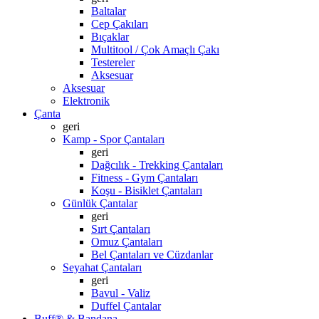
Baltalar
Cep Çakıları
Bıçaklar
Multitool / Çok Amaçlı Çakı
Testereler
Aksesuar
Aksesuar
Elektronik
Çanta
geri
Kamp - Spor Çantaları
geri
Dağcılık - Trekking Çantaları
Fitness - Gym Çantaları
Koşu - Bisiklet Çantaları
Günlük Çantalar
geri
Sırt Çantaları
Omuz Çantaları
Bel Çantaları ve Cüzdanlar
Seyahat Çantaları
geri
Bavul - Valiz
Duffel Çantalar
Buff® & Bandana