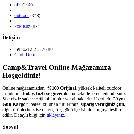
ofis
(166)
,
outdoor
(348)
,
kokusuz
(87)
İletişim
Tel: 0212 213 76 80
Canlı Destek
Camp&Travel Online Mağazamıza
Hoşgeldiniz!
Online mağazamızdan,
%100 Orijinal,
yüksek kaliteli outdoor
ürünlerini,
kolay, hızlı ve güvenilir
bir şekilde temin edebilirsiniz.
Sitemizde sadece orijinal ürünler yer almaktadır. Üzerinde
"Aynı
Gün Kargo"
ibaresi bulunan ürülerimiz,
sipariş verdiğiniz gün
,
diğer ürünlerimiz ise en geç 5 iş günü içerisinde kargoya teslim
edilir. Detaylı bilgi için
tıklayınız
.
Sosyal