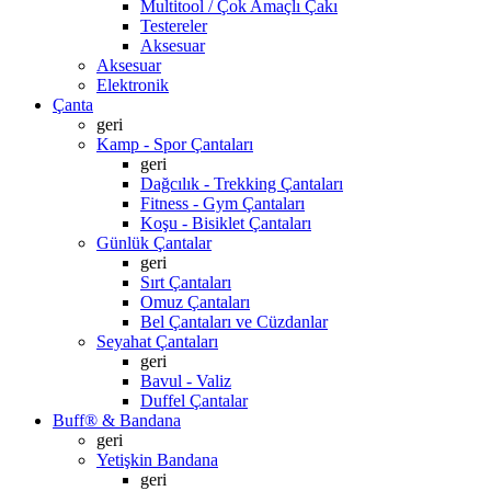
Multitool / Çok Amaçlı Çakı
Testereler
Aksesuar
Aksesuar
Elektronik
Çanta
geri
Kamp - Spor Çantaları
geri
Dağcılık - Trekking Çantaları
Fitness - Gym Çantaları
Koşu - Bisiklet Çantaları
Günlük Çantalar
geri
Sırt Çantaları
Omuz Çantaları
Bel Çantaları ve Cüzdanlar
Seyahat Çantaları
geri
Bavul - Valiz
Duffel Çantalar
Buff® & Bandana
geri
Yetişkin Bandana
geri