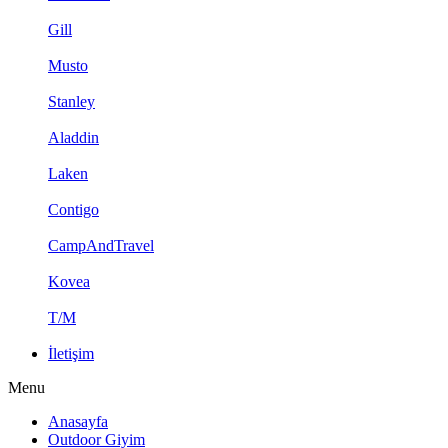
Gill
Musto
Stanley
Aladdin
Laken
Contigo
CampAndTravel
Kovea
T/M
İletişim
Menu
Anasayfa
Outdoor Giyim