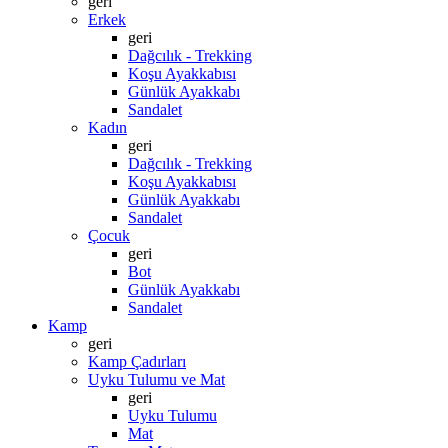
geri
Erkek
geri
Dağcılık - Trekking
Koşu Ayakkabısı
Günlük Ayakkabı
Sandalet
Kadın
geri
Dağcılık - Trekking
Koşu Ayakkabısı
Günlük Ayakkabı
Sandalet
Çocuk
geri
Bot
Günlük Ayakkabı
Sandalet
Kamp
geri
Kamp Çadırları
Uyku Tulumu ve Mat
geri
Uyku Tulumu
Mat