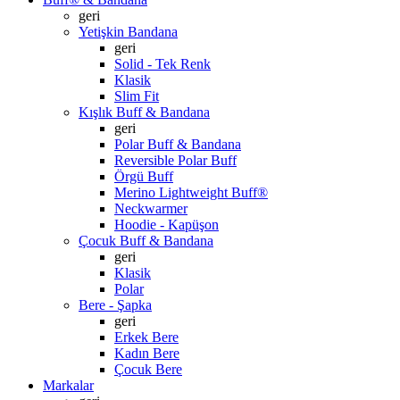
geri
Yetişkin Bandana
geri
Solid - Tek Renk
Klasik
Slim Fit
Kışlık Buff & Bandana
geri
Polar Buff & Bandana
Reversible Polar Buff
Örgü Buff
Merino Lightweight Buff®
Neckwarmer
Hoodie - Kapüşon
Çocuk Buff & Bandana
geri
Klasik
Polar
Bere - Şapka
geri
Erkek Bere
Kadın Bere
Çocuk Bere
Markalar