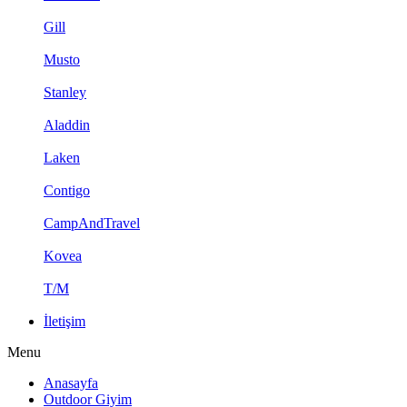
Gill
Musto
Stanley
Aladdin
Laken
Contigo
CampAndTravel
Kovea
T/M
İletişim
Menu
Anasayfa
Outdoor Giyim