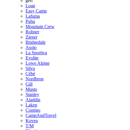
geri
Loap
Easy Camp
Lafuma
Puhu
Mountain Crew
Rohner
Ziener
Bridgedale
Asolo
La Sportiva
Evolite
Lowe Alpine
Silva
Cébé
Nordbron
Gill
Musto
Stanley
Aladdin
Laken
Contigo
CampAndTravel
Kovea
T/M