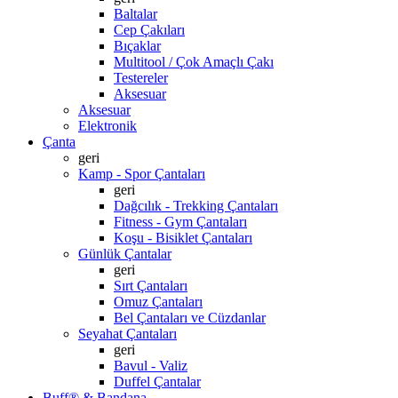
Baltalar
Cep Çakıları
Bıçaklar
Multitool / Çok Amaçlı Çakı
Testereler
Aksesuar
Aksesuar
Elektronik
Çanta
geri
Kamp - Spor Çantaları
geri
Dağcılık - Trekking Çantaları
Fitness - Gym Çantaları
Koşu - Bisiklet Çantaları
Günlük Çantalar
geri
Sırt Çantaları
Omuz Çantaları
Bel Çantaları ve Cüzdanlar
Seyahat Çantaları
geri
Bavul - Valiz
Duffel Çantalar
Buff® & Bandana