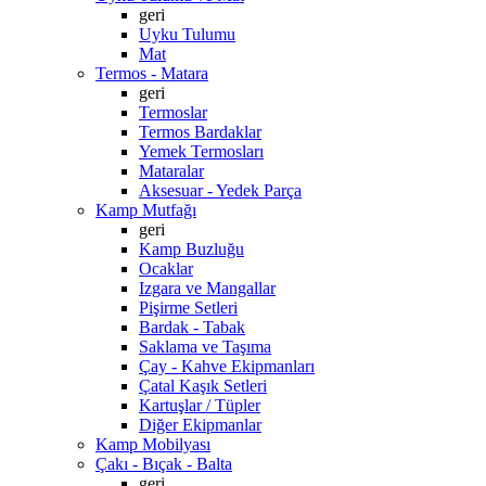
geri
Uyku Tulumu
Mat
Termos - Matara
geri
Termoslar
Termos Bardaklar
Yemek Termosları
Mataralar
Aksesuar - Yedek Parça
Kamp Mutfağı
geri
Kamp Buzluğu
Ocaklar
Izgara ve Mangallar
Pişirme Setleri
Bardak - Tabak
Saklama ve Taşıma
Çay - Kahve Ekipmanları
Çatal Kaşık Setleri
Kartuşlar / Tüpler
Diğer Ekipmanlar
Kamp Mobilyası
Çakı - Bıçak - Balta
geri