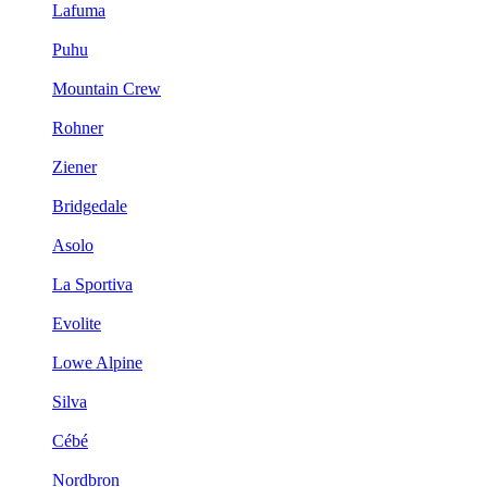
Lafuma
Puhu
Mountain Crew
Rohner
Ziener
Bridgedale
Asolo
La Sportiva
Evolite
Lowe Alpine
Silva
Cébé
Nordbron