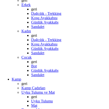
geri
Erkek
geri
Dağcılık - Trekking
Koşu Ayakkabısı
Günlük Ayakkabı
Sandalet
Kadın
geri
Dağcılık - Trekking
Koşu Ayakkabısı
Günlük Ayakkabı
Sandalet
Çocuk
geri
Bot
Günlük Ayakkabı
Sandalet
Kamp
geri
Kamp Çadırları
Uyku Tulumu ve Mat
geri
Uyku Tulumu
Mat