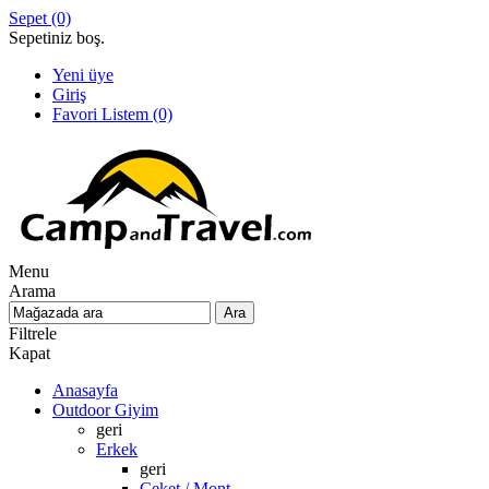
Sepet
(0)
Sepetiniz boş.
Yeni üye
Giriş
Favori Listem
(0)
Menu
Arama
Filtrele
Kapat
Anasayfa
Outdoor Giyim
geri
Erkek
geri
Ceket / Mont