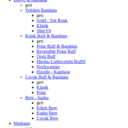
geri
Yetişkin Bandana
geri
Solid - Tek Renk
Klasik
Slim Fit
Kışlık Buff & Bandana
geri
Polar Buff & Bandana
Reversible Polar Buff
Örgü Buff
Merino Lightweight Buff®
Neckwarmer
Hoodie - Kapüşon
Çocuk Buff & Bandana
geri
Klasik
Polar
Bere - Şapka
geri
Erkek Bere
Kadın Bere
Çocuk Bere
Markalar