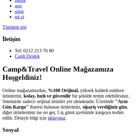
piknik
spor
suluk
tek el
Tümünü gör
İletişim
Tel: 0212 213 76 80
Canlı Destek
Camp&Travel Online Mağazamıza
Hoşgeldiniz!
Online mağazamızdan,
%100 Orijinal,
yüksek kaliteli outdoor
ürünlerini,
kolay, hızlı ve güvenilir
bir şekilde temin edebilirsiniz.
Sitemizde sadece orijinal ürünler yer almaktadır. Üzerinde
"Aynı
Gün Kargo"
ibaresi bulunan ürülerimiz,
sipariş verdiğiniz gün
,
diğer ürünlerimiz ise en geç 5 iş günü içerisinde kargoya teslim
edilir. Detaylı bilgi için
tıklayınız
.
Sosyal