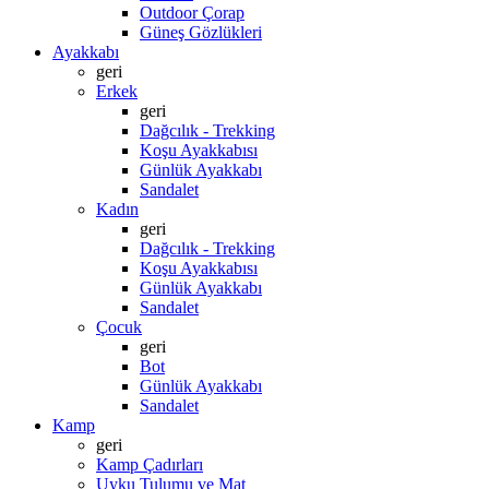
Outdoor Çorap
Güneş Gözlükleri
Ayakkabı
geri
Erkek
geri
Dağcılık - Trekking
Koşu Ayakkabısı
Günlük Ayakkabı
Sandalet
Kadın
geri
Dağcılık - Trekking
Koşu Ayakkabısı
Günlük Ayakkabı
Sandalet
Çocuk
geri
Bot
Günlük Ayakkabı
Sandalet
Kamp
geri
Kamp Çadırları
Uyku Tulumu ve Mat