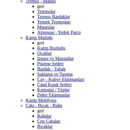
Termos - Matara
geri
Termoslar
Termos Bardaklar
Yemek Termosları
Mataralar
Aksesuar - Yedek Parça
Kamp Mutfağı
geri
Kamp Buzluğu
Ocaklar
Izgara ve Mangallar
Pişirme Setleri
Bardak - Tabak
Saklama ve Taşıma
Çay - Kahve Ekipmanları
Çatal Kaşık Setleri
Kartuşlar / Tüpler
Diğer Ekipmanlar
Kamp Mobilyası
Çakı - Bıçak - Balta
geri
Baltalar
Cep Çakıları
Bıçaklar