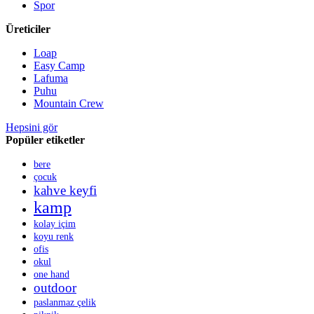
Spor
Üreticiler
Loap
Easy Camp
Lafuma
Puhu
Mountain Crew
Hepsini gör
Popüler etiketler
bere
çocuk
kahve keyfi
kamp
kolay içim
koyu renk
ofis
okul
one hand
outdoor
paslanmaz çelik