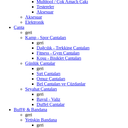
Multitool / Çok Amaçlı Çakı
Testereler
Aksesuar
Aksesuar
Elektronik
Çanta
geri
Kamp - Spor Çantaları
geri
Dağcılık - Trekking Çantaları
Fitness - Gym Çantaları
Koşu - Bisiklet Çantaları
Günlük Çantalar
geri
Sırt Çantaları
Omuz Çantaları
Bel Çantaları ve Cüzdanlar
Seyahat Çantaları
geri
Bavul - Valiz
Duffel Çantalar
Buff® & Bandana
geri
Yetişkin Bandana
geri