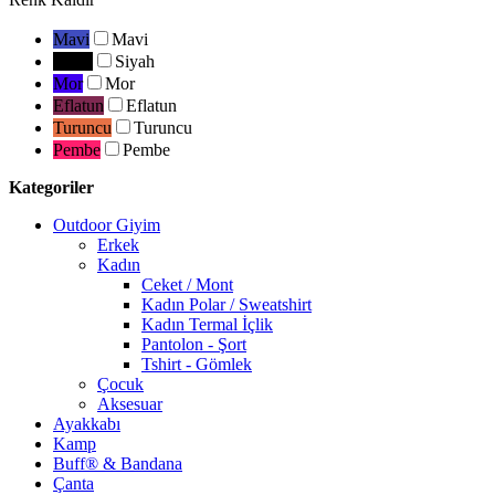
Mavi
Mavi
Siyah
Siyah
Mor
Mor
Eflatun
Eflatun
Turuncu
Turuncu
Pembe
Pembe
Kategoriler
Outdoor Giyim
Erkek
Kadın
Ceket / Mont
Kadın Polar / Sweatshirt
Kadın Termal İçlik
Pantolon - Şort
Tshirt - Gömlek
Çocuk
Aksesuar
Ayakkabı
Kamp
Buff® & Bandana
Çanta