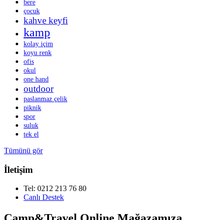
bere
çocuk
kahve keyfi
kamp
kolay içim
koyu renk
ofis
okul
one hand
outdoor
paslanmaz çelik
piknik
spor
suluk
tek el
Tümünü gör
İletişim
Tel: 0212 213 76 80
Canlı Destek
Camp&Travel Online Mağazamıza