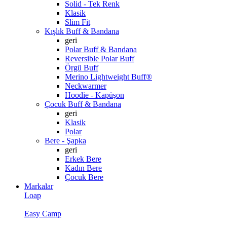
Solid - Tek Renk
Klasik
Slim Fit
Kışlık Buff & Bandana
geri
Polar Buff & Bandana
Reversible Polar Buff
Örgü Buff
Merino Lightweight Buff®
Neckwarmer
Hoodie - Kapüşon
Çocuk Buff & Bandana
geri
Klasik
Polar
Bere - Şapka
geri
Erkek Bere
Kadın Bere
Çocuk Bere
Markalar
Loap
Easy Camp