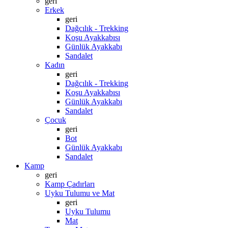
geri
Erkek
geri
Dağcılık - Trekking
Koşu Ayakkabısı
Günlük Ayakkabı
Sandalet
Kadın
geri
Dağcılık - Trekking
Koşu Ayakkabısı
Günlük Ayakkabı
Sandalet
Çocuk
geri
Bot
Günlük Ayakkabı
Sandalet
Kamp
geri
Kamp Çadırları
Uyku Tulumu ve Mat
geri
Uyku Tulumu
Mat