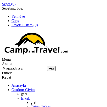
Sepet
(0)
Sepetiniz boş.
Yeni üye
Giriş
Favori Listem
(0)
Menu
Arama
Filtrele
Kapat
Anasayfa
Outdoor Giyim
geri
Erkek
geri
Ceket / Mont