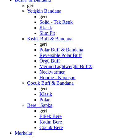
geri
Yetişkin Bandana
geri
Solid - Tek Renk
Klasik
Slim Fit
Kışlık Buff & Bandana
geri
Polar Buff & Bandana
Reversible Polar Buff
Örgü Buff
Merino Lightweight Buff®
Neckwarmer
Hoodie - Kapüşon
Çocuk Buff & Bandana
geri
Klasik
Polar
Bere - Şapka
geri
Erkek Bere
Kadın Bere
Çocuk Bere
Markalar