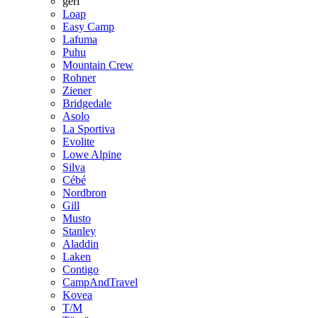
geri
Loap
Easy Camp
Lafuma
Puhu
Mountain Crew
Rohner
Ziener
Bridgedale
Asolo
La Sportiva
Evolite
Lowe Alpine
Silva
Cébé
Nordbron
Gill
Musto
Stanley
Aladdin
Laken
Contigo
CampAndTravel
Kovea
T/M