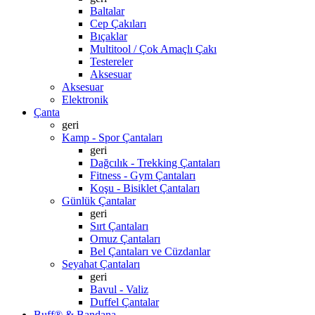
Baltalar
Cep Çakıları
Bıçaklar
Multitool / Çok Amaçlı Çakı
Testereler
Aksesuar
Aksesuar
Elektronik
Çanta
geri
Kamp - Spor Çantaları
geri
Dağcılık - Trekking Çantaları
Fitness - Gym Çantaları
Koşu - Bisiklet Çantaları
Günlük Çantalar
geri
Sırt Çantaları
Omuz Çantaları
Bel Çantaları ve Cüzdanlar
Seyahat Çantaları
geri
Bavul - Valiz
Duffel Çantalar
Buff® & Bandana