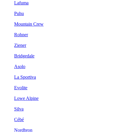
Lafuma
Puhu
Mountain Crew
Rohner
Ziener
Bridgedale
Asolo
La Sportiva
Evolite
Lowe Alpine
Silva
Cébé
Nordbron