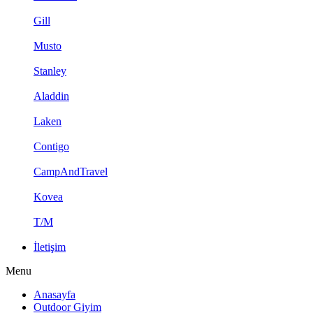
Gill
Musto
Stanley
Aladdin
Laken
Contigo
CampAndTravel
Kovea
T/M
İletişim
Menu
Anasayfa
Outdoor Giyim