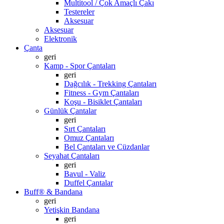
Multitool / Çok Amaçlı Çakı
Testereler
Aksesuar
Aksesuar
Elektronik
Çanta
geri
Kamp - Spor Çantaları
geri
Dağcılık - Trekking Çantaları
Fitness - Gym Çantaları
Koşu - Bisiklet Çantaları
Günlük Çantalar
geri
Sırt Çantaları
Omuz Çantaları
Bel Çantaları ve Cüzdanlar
Seyahat Çantaları
geri
Bavul - Valiz
Duffel Çantalar
Buff® & Bandana
geri
Yetişkin Bandana
geri