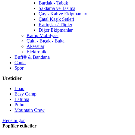
Bardak - Tabak
Saklama ve Taşıma
Çay - Kahve Ekipmanları
Çatal Kaşık Setleri
Kartuşlar / Tüpler
Diğer Ekipmanlar
Kamp Mobilyası
Çakı - Bıçak - Balta
Aksesuar
Elektronik
Buff® & Bandana
Çanta
Spor
Üreticiler
Loap
Easy Camp
Lafuma
Puhu
Mountain Crew
Hepsini gör
Popüler etiketler