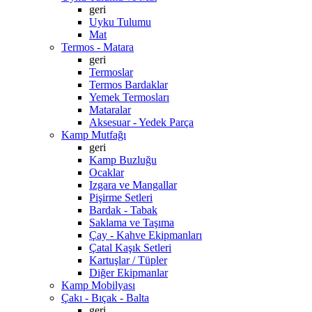
geri
Uyku Tulumu
Mat
Termos - Matara
geri
Termoslar
Termos Bardaklar
Yemek Termosları
Mataralar
Aksesuar - Yedek Parça
Kamp Mutfağı
geri
Kamp Buzluğu
Ocaklar
Izgara ve Mangallar
Pişirme Setleri
Bardak - Tabak
Saklama ve Taşıma
Çay - Kahve Ekipmanları
Çatal Kaşık Setleri
Kartuşlar / Tüpler
Diğer Ekipmanlar
Kamp Mobilyası
Çakı - Bıçak - Balta
geri