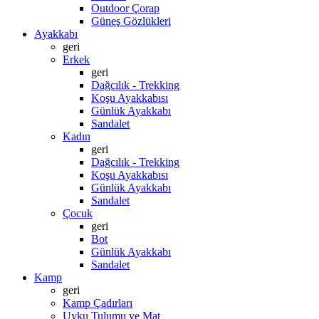
Outdoor Çorap
Güneş Gözlükleri
Ayakkabı
geri
Erkek
geri
Dağcılık - Trekking
Koşu Ayakkabısı
Günlük Ayakkabı
Sandalet
Kadın
geri
Dağcılık - Trekking
Koşu Ayakkabısı
Günlük Ayakkabı
Sandalet
Çocuk
geri
Bot
Günlük Ayakkabı
Sandalet
Kamp
geri
Kamp Çadırları
Uyku Tulumu ve Mat