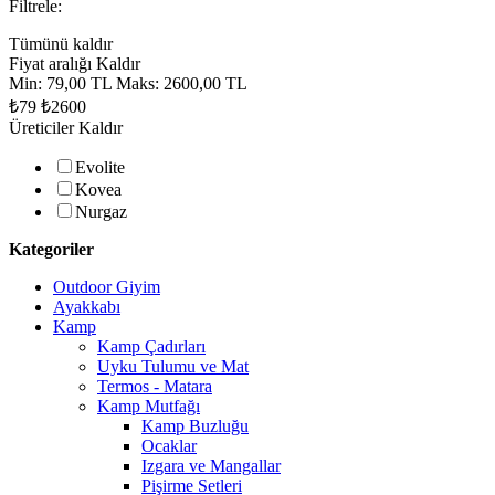
Filtrele:
Tümünü kaldır
Fiyat aralığı
Kaldır
Min:
79,00 TL
Maks:
2600,00 TL
₺79
₺2600
Üreticiler
Kaldır
Evolite
Kovea
Nurgaz
Kategoriler
Outdoor Giyim
Ayakkabı
Kamp
Kamp Çadırları
Uyku Tulumu ve Mat
Termos - Matara
Kamp Mutfağı
Kamp Buzluğu
Ocaklar
Izgara ve Mangallar
Pişirme Setleri