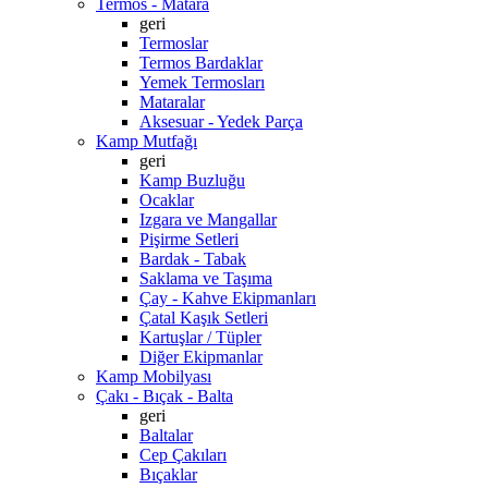
Termos - Matara
geri
Termoslar
Termos Bardaklar
Yemek Termosları
Mataralar
Aksesuar - Yedek Parça
Kamp Mutfağı
geri
Kamp Buzluğu
Ocaklar
Izgara ve Mangallar
Pişirme Setleri
Bardak - Tabak
Saklama ve Taşıma
Çay - Kahve Ekipmanları
Çatal Kaşık Setleri
Kartuşlar / Tüpler
Diğer Ekipmanlar
Kamp Mobilyası
Çakı - Bıçak - Balta
geri
Baltalar
Cep Çakıları
Bıçaklar