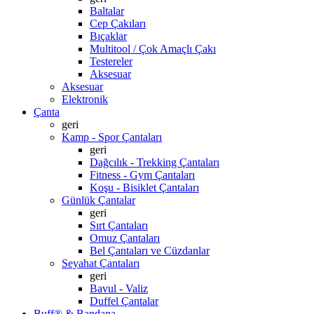
Baltalar
Cep Çakıları
Bıçaklar
Multitool / Çok Amaçlı Çakı
Testereler
Aksesuar
Aksesuar
Elektronik
Çanta
geri
Kamp - Spor Çantaları
geri
Dağcılık - Trekking Çantaları
Fitness - Gym Çantaları
Koşu - Bisiklet Çantaları
Günlük Çantalar
geri
Sırt Çantaları
Omuz Çantaları
Bel Çantaları ve Cüzdanlar
Seyahat Çantaları
geri
Bavul - Valiz
Duffel Çantalar
Buff® & Bandana