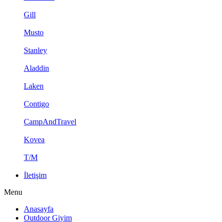
Gill
Musto
Stanley
Aladdin
Laken
Contigo
CampAndTravel
Kovea
T/M
İletişim
Menu
Anasayfa
Outdoor Giyim