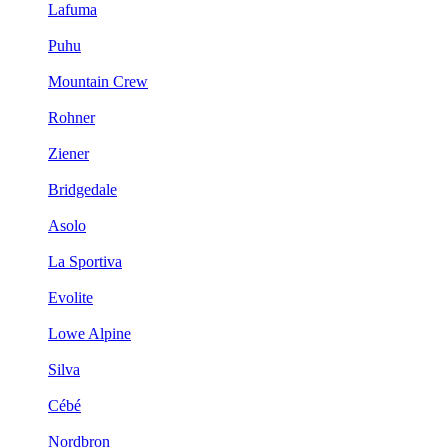
Lafuma
Puhu
Mountain Crew
Rohner
Ziener
Bridgedale
Asolo
La Sportiva
Evolite
Lowe Alpine
Silva
Cébé
Nordbron