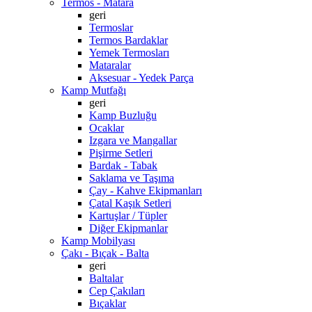
Termos - Matara
geri
Termoslar
Termos Bardaklar
Yemek Termosları
Mataralar
Aksesuar - Yedek Parça
Kamp Mutfağı
geri
Kamp Buzluğu
Ocaklar
Izgara ve Mangallar
Pişirme Setleri
Bardak - Tabak
Saklama ve Taşıma
Çay - Kahve Ekipmanları
Çatal Kaşık Setleri
Kartuşlar / Tüpler
Diğer Ekipmanlar
Kamp Mobilyası
Çakı - Bıçak - Balta
geri
Baltalar
Cep Çakıları
Bıçaklar