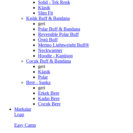
Solid - Tek Renk
Klasik
Slim Fit
Kışlık Buff & Bandana
geri
Polar Buff & Bandana
Reversible Polar Buff
Örgü Buff
Merino Lightweight Buff®
Neckwarmer
Hoodie - Kapüşon
Çocuk Buff & Bandana
geri
Klasik
Polar
Bere - Şapka
geri
Erkek Bere
Kadın Bere
Çocuk Bere
Markalar
Loap
Easy Camp