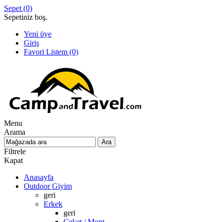
Sepet
(0)
Sepetiniz boş.
Yeni üye
Giriş
Favori Listem
(0)
Menu
Arama
Filtrele
Kapat
Anasayfa
Outdoor Giyim
geri
Erkek
geri
Ceket / Mont