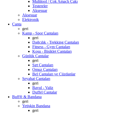
Multitool / Çok Amaçlı Çakı
Testereler
Aksesuar
Aksesuar
Elektronik
Çanta
geri
Kamp - Spor Çantaları
geri
Dağcılık - Trekking Çantaları
Fitness - Gym Çantaları
Koşu - Bisiklet Çantaları
Günlük Çantalar
geri
Sırt Çantaları
Omuz Çantaları
Bel Çantaları ve Cüzdanlar
Seyahat Çantaları
geri
Bavul - Valiz
Duffel Çantalar
Buff® & Bandana
geri
Yetişkin Bandana
geri