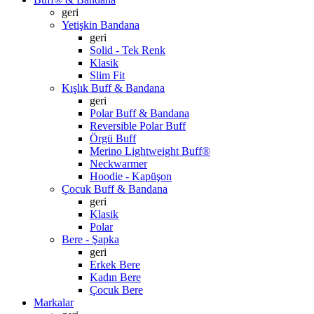
geri
Yetişkin Bandana
geri
Solid - Tek Renk
Klasik
Slim Fit
Kışlık Buff & Bandana
geri
Polar Buff & Bandana
Reversible Polar Buff
Örgü Buff
Merino Lightweight Buff®
Neckwarmer
Hoodie - Kapüşon
Çocuk Buff & Bandana
geri
Klasik
Polar
Bere - Şapka
geri
Erkek Bere
Kadın Bere
Çocuk Bere
Markalar