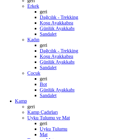
geri
Erkek
geri
Dağcılık - Trekking
Koşu Ayakkabısı
Günlük Ayakkabı
Sandalet
Kadın
geri
Dağcılık - Trekking
Koşu Ayakkabısı
Günlük Ayakkabı
Sandalet
Çocuk
geri
Bot
Günlük Ayakkabı
Sandalet
Kamp
geri
Kamp Çadırları
Uyku Tulumu ve Mat
geri
Uyku Tulumu
Mat