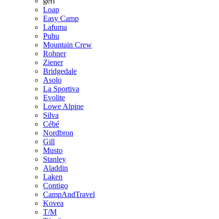
geri
Loap
Easy Camp
Lafuma
Puhu
Mountain Crew
Rohner
Ziener
Bridgedale
Asolo
La Sportiva
Evolite
Lowe Alpine
Silva
Cébé
Nordbron
Gill
Musto
Stanley
Aladdin
Laken
Contigo
CampAndTravel
Kovea
T/M