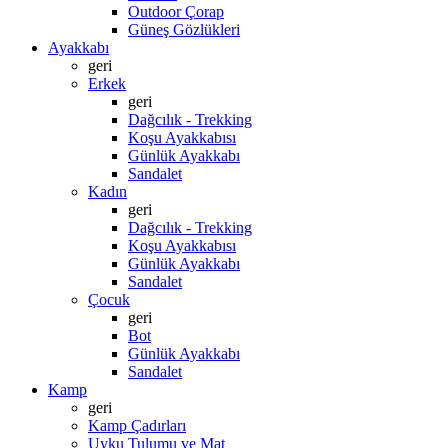
Outdoor Çorap
Güneş Gözlükleri
Ayakkabı
geri
Erkek
geri
Dağcılık - Trekking
Koşu Ayakkabısı
Günlük Ayakkabı
Sandalet
Kadın
geri
Dağcılık - Trekking
Koşu Ayakkabısı
Günlük Ayakkabı
Sandalet
Çocuk
geri
Bot
Günlük Ayakkabı
Sandalet
Kamp
geri
Kamp Çadırları
Uyku Tulumu ve Mat