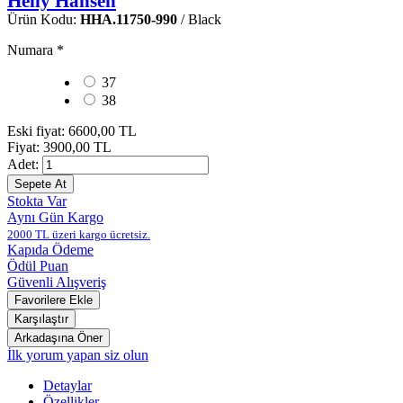
Helly Hansen
Ürün Kodu:
HHA.11750-990
/ Black
Numara
*
37
38
Eski fiyat:
6600,00 TL
Fiyat:
3900,00 TL
Adet:
Stokta Var
Aynı Gün Kargo
2000 TL üzeri kargo ücretsiz.
Kapıda Ödeme
Ödül Puan
Güvenli Alışveriş
İlk yorum yapan siz olun
Detaylar
Özellikler