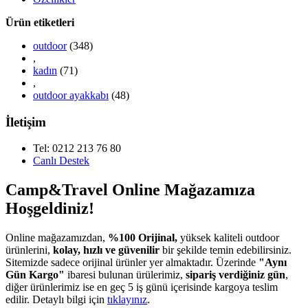
Ürün etiketleri
outdoor
(348)
,
kadın
(71)
,
outdoor ayakkabı
(48)
İletişim
Tel: 0212 213 76 80
Canlı Destek
Camp&Travel Online Mağazamıza
Hoşgeldiniz!
Online mağazamızdan,
%100 Orijinal,
yüksek kaliteli outdoor
ürünlerini,
kolay, hızlı ve güvenilir
bir şekilde temin edebilirsiniz.
Sitemizde sadece orijinal ürünler yer almaktadır. Üzerinde
"Aynı
Gün Kargo"
ibaresi bulunan ürülerimiz,
sipariş verdiğiniz gün
,
diğer ürünlerimiz ise en geç 5 iş günü içerisinde kargoya teslim
edilir. Detaylı bilgi için
tıklayınız
.