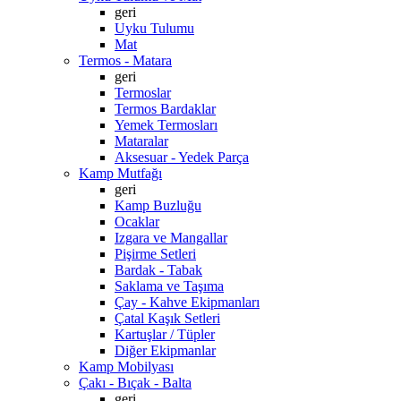
geri
Uyku Tulumu
Mat
Termos - Matara
geri
Termoslar
Termos Bardaklar
Yemek Termosları
Mataralar
Aksesuar - Yedek Parça
Kamp Mutfağı
geri
Kamp Buzluğu
Ocaklar
Izgara ve Mangallar
Pişirme Setleri
Bardak - Tabak
Saklama ve Taşıma
Çay - Kahve Ekipmanları
Çatal Kaşık Setleri
Kartuşlar / Tüpler
Diğer Ekipmanlar
Kamp Mobilyası
Çakı - Bıçak - Balta
geri