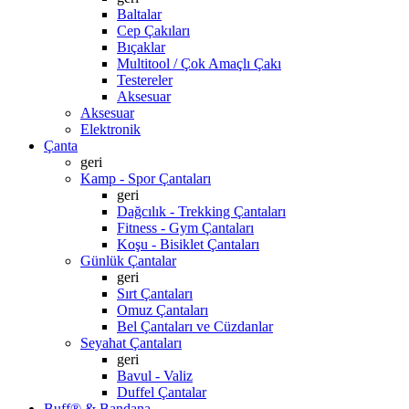
Baltalar
Cep Çakıları
Bıçaklar
Multitool / Çok Amaçlı Çakı
Testereler
Aksesuar
Aksesuar
Elektronik
Çanta
geri
Kamp - Spor Çantaları
geri
Dağcılık - Trekking Çantaları
Fitness - Gym Çantaları
Koşu - Bisiklet Çantaları
Günlük Çantalar
geri
Sırt Çantaları
Omuz Çantaları
Bel Çantaları ve Cüzdanlar
Seyahat Çantaları
geri
Bavul - Valiz
Duffel Çantalar
Buff® & Bandana