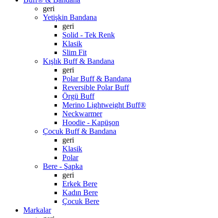
geri
Yetişkin Bandana
geri
Solid - Tek Renk
Klasik
Slim Fit
Kışlık Buff & Bandana
geri
Polar Buff & Bandana
Reversible Polar Buff
Örgü Buff
Merino Lightweight Buff®
Neckwarmer
Hoodie - Kapüşon
Çocuk Buff & Bandana
geri
Klasik
Polar
Bere - Şapka
geri
Erkek Bere
Kadın Bere
Çocuk Bere
Markalar