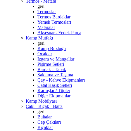
Termos - Matara
geri
Termoslar
Termos Bardaklar
Yemek Termosları
Mataralar
Aksesuar - Yedek Parça
Kamp Mutfağı
geri
Kamp Buzluğu
Ocaklar
Izgara ve Mangallar
Pişirme Setleri
Bardak - Tabak
Saklama ve Taşıma
Çay - Kahve Ekipmanları
Çatal Kaşık Setleri
Kartuşlar / Tüpler
Diğer Ekipmanlar
Kamp Mobilyası
Çakı - Bıçak - Balta
geri
Baltalar
Cep Çakıları
Bıçaklar