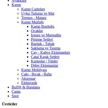
Ayakkabı
Kamp
Kamp Çadırları
Uyku Tulumu ve Mat
Termos - Matara
Kamp Mutfağı
Kamp Buzluğu
Ocaklar
Izgara ve Mangallar
Pişirme Setleri
Bardak - Tabak
Saklama ve Taşıma
Çay - Kahve Ekipmanları
Çatal Kaşık Setleri
Kartuşlar / Tüpler
Diğer Ekipmanlar
Kamp Mobilyası
Çakı - Bıçak - Balta
Aksesuar
Elektronik
Buff® & Bandana
Çanta
Spor
Üreticiler