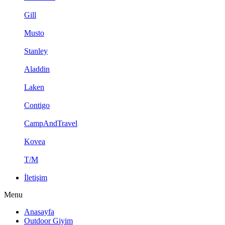
Gill
Musto
Stanley
Aladdin
Laken
Contigo
CampAndTravel
Kovea
T/M
İletişim
Menu
Anasayfa
Outdoor Giyim