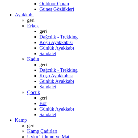
Outdoor Çorap
Güneş Gözlükleri
Ayakkabı
geri
Erkek
geri
Dağcılık - Trekking
Koşu Ayakkabısı
Günlük Ayakkabı
Sandalet
Kadın
geri
Dağcılık - Trekking
Koşu Ayakkabısı
Günlük Ayakkabı
Sandalet
Çocuk
geri
Bot
Günlük Ayakkabı
Sandalet
Kamp
geri
Kamp Çadırları
Uyku Tulumu ve Mat