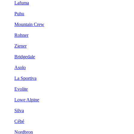
Lafuma
Puhu
Mountain Crew
Rohner
Ziener
Bridgedale
Asolo
La Sportiva
Evolite
Lowe Alpine
Silva
Cébé
Nordbron