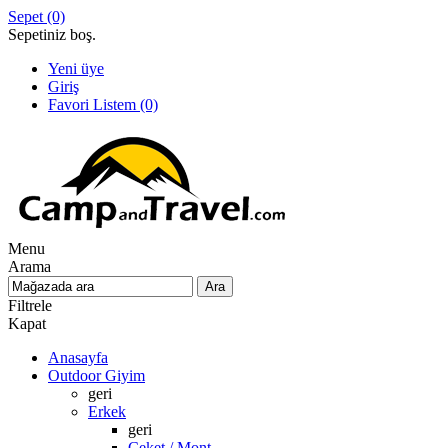
Sepet
(0)
Sepetiniz boş.
Yeni üye
Giriş
Favori Listem
(0)
Menu
Arama
Filtrele
Kapat
Anasayfa
Outdoor Giyim
geri
Erkek
geri
Ceket / Mont