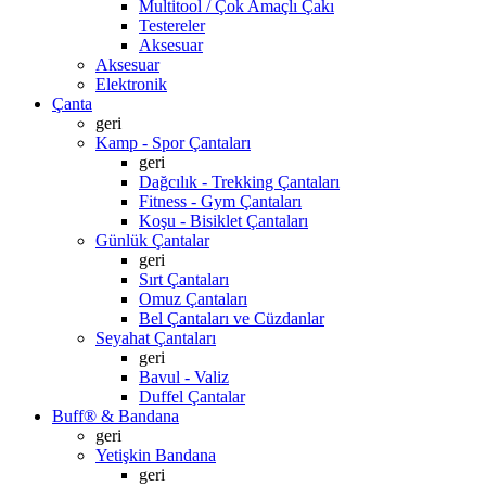
Multitool / Çok Amaçlı Çakı
Testereler
Aksesuar
Aksesuar
Elektronik
Çanta
geri
Kamp - Spor Çantaları
geri
Dağcılık - Trekking Çantaları
Fitness - Gym Çantaları
Koşu - Bisiklet Çantaları
Günlük Çantalar
geri
Sırt Çantaları
Omuz Çantaları
Bel Çantaları ve Cüzdanlar
Seyahat Çantaları
geri
Bavul - Valiz
Duffel Çantalar
Buff® & Bandana
geri
Yetişkin Bandana
geri