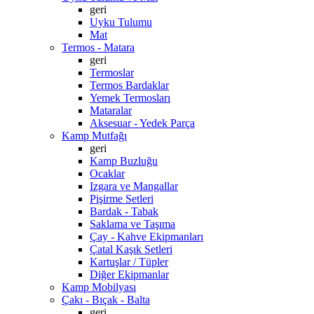
geri
Uyku Tulumu
Mat
Termos - Matara
geri
Termoslar
Termos Bardaklar
Yemek Termosları
Mataralar
Aksesuar - Yedek Parça
Kamp Mutfağı
geri
Kamp Buzluğu
Ocaklar
Izgara ve Mangallar
Pişirme Setleri
Bardak - Tabak
Saklama ve Taşıma
Çay - Kahve Ekipmanları
Çatal Kaşık Setleri
Kartuşlar / Tüpler
Diğer Ekipmanlar
Kamp Mobilyası
Çakı - Bıçak - Balta
geri