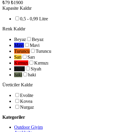
₺79
₺1900
Kapasite
Kaldır
0,5 - 0,99 Litre
Renk
Kaldır
Beyaz
Beyaz
Mavi
Mavi
Turuncu
Turuncu
Sarı
Sarı
Kırmızı
Kırmızı
Siyah
Siyah
haki
haki
Üreticiler
Kaldır
Evolite
Kovea
Nurgaz
Kategoriler
Outdoor Giyim