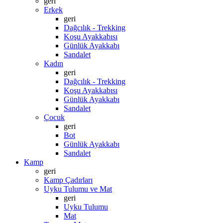
geri
Erkek
geri
Dağcılık - Trekking
Koşu Ayakkabısı
Günlük Ayakkabı
Sandalet
Kadın
geri
Dağcılık - Trekking
Koşu Ayakkabısı
Günlük Ayakkabı
Sandalet
Çocuk
geri
Bot
Günlük Ayakkabı
Sandalet
Kamp
geri
Kamp Çadırları
Uyku Tulumu ve Mat
geri
Uyku Tulumu
Mat