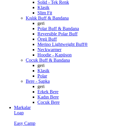
Solid - Tek Renk
Klasik
Slim Fit
Kışlık Buff & Bandana
geri
Polar Buff & Bandana
Reversible Polar Buff
Örgü Buff
Merino Lightweight Buff®
Neckwarmer
Hoodie - Kapüşon
Çocuk Buff & Bandana
geri
Klasik
Polar
Bere - Şapka
geri
Erkek Bere
Kadın Bere
Çocuk Bere
Markalar
Loap
Easy Camp