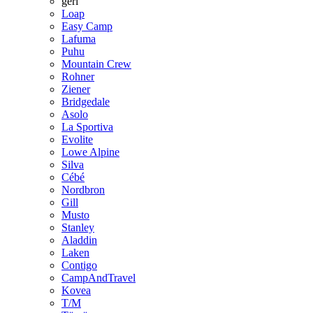
geri
Loap
Easy Camp
Lafuma
Puhu
Mountain Crew
Rohner
Ziener
Bridgedale
Asolo
La Sportiva
Evolite
Lowe Alpine
Silva
Cébé
Nordbron
Gill
Musto
Stanley
Aladdin
Laken
Contigo
CampAndTravel
Kovea
T/M