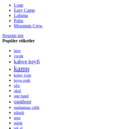
Loap
Easy Camp
Lafuma
Puhu
Mountain Crew
Hepsini gör
Popüler etiketler
bere
çocuk
kahve keyfi
kamp
kolay içim
koyu renk
ofis
okul
one hand
outdoor
paslanmaz çelik
piknik
spor
suluk
tek el