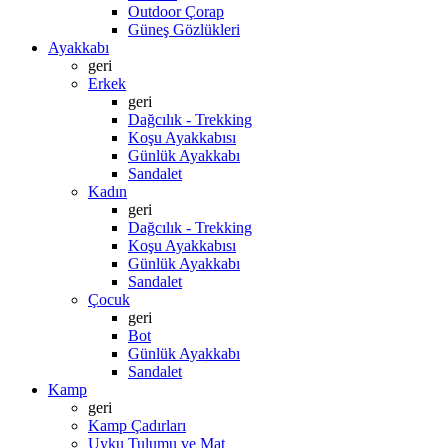
Outdoor Çorap
Güneş Gözlükleri
Ayakkabı
geri
Erkek
geri
Dağcılık - Trekking
Koşu Ayakkabısı
Günlük Ayakkabı
Sandalet
Kadın
geri
Dağcılık - Trekking
Koşu Ayakkabısı
Günlük Ayakkabı
Sandalet
Çocuk
geri
Bot
Günlük Ayakkabı
Sandalet
Kamp
geri
Kamp Çadırları
Uyku Tulumu ve Mat