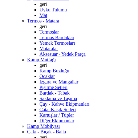
geri
Uyku Tulumu
Mat
Termos - Matara
geri
Termoslar
Termos Bardaklar
Yemek Termosları
Mataralar
Aksesuar - Yedek Parça
Kamp Mutfağı
geri
Kamp Buzluğu
Ocaklar
Izgara ve Mangallar
Pişirme Setleri
Bardak - Tabak
Saklama ve Taşıma
Çay - Kahve Ekipmanları
Çatal Kaşık Setleri
Kartuşlar / Tüpler
Diğer Ekipmanlar
Kamp Mobilyası
Çakı - Bıçak - Balta
geri