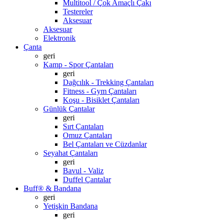
Multitool / Çok Amaçlı Çakı
Testereler
Aksesuar
Aksesuar
Elektronik
Çanta
geri
Kamp - Spor Çantaları
geri
Dağcılık - Trekking Çantaları
Fitness - Gym Çantaları
Koşu - Bisiklet Çantaları
Günlük Çantalar
geri
Sırt Çantaları
Omuz Çantaları
Bel Çantaları ve Cüzdanlar
Seyahat Çantaları
geri
Bavul - Valiz
Duffel Çantalar
Buff® & Bandana
geri
Yetişkin Bandana
geri