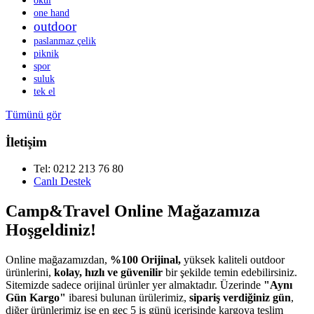
okul
one hand
outdoor
paslanmaz çelik
piknik
spor
suluk
tek el
Tümünü gör
İletişim
Tel: 0212 213 76 80
Canlı Destek
Camp&Travel Online Mağazamıza
Hoşgeldiniz!
Online mağazamızdan,
%100 Orijinal,
yüksek kaliteli outdoor
ürünlerini,
kolay, hızlı ve güvenilir
bir şekilde temin edebilirsiniz.
Sitemizde sadece orijinal ürünler yer almaktadır. Üzerinde
"Aynı
Gün Kargo"
ibaresi bulunan ürülerimiz,
sipariş verdiğiniz gün
,
diğer ürünlerimiz ise en geç 5 iş günü içerisinde kargoya teslim