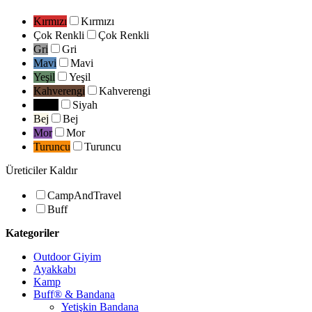
Kırmızı
Kırmızı
Çok Renkli
Çok Renkli
Gri
Gri
Mavi
Mavi
Yeşil
Yeşil
Kahverengi
Kahverengi
Siyah
Siyah
Bej
Bej
Mor
Mor
Turuncu
Turuncu
Üreticiler
Kaldır
CampAndTravel
Buff
Kategoriler
Outdoor Giyim
Ayakkabı
Kamp
Buff® & Bandana
Yetişkin Bandana