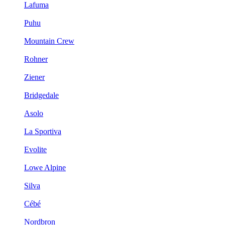
Lafuma
Puhu
Mountain Crew
Rohner
Ziener
Bridgedale
Asolo
La Sportiva
Evolite
Lowe Alpine
Silva
Cébé
Nordbron