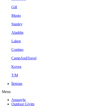
Gill
Musto
Stanley
Aladdin
Laken
Contigo
CampAndTravel
Kovea
T/M
İletişim
Menu
Anasayfa
Outdoor Giyim