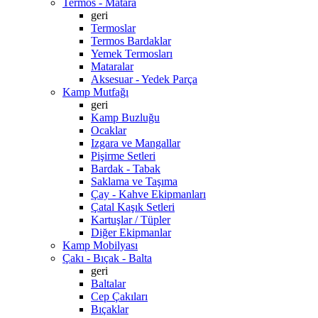
Termos - Matara
geri
Termoslar
Termos Bardaklar
Yemek Termosları
Mataralar
Aksesuar - Yedek Parça
Kamp Mutfağı
geri
Kamp Buzluğu
Ocaklar
Izgara ve Mangallar
Pişirme Setleri
Bardak - Tabak
Saklama ve Taşıma
Çay - Kahve Ekipmanları
Çatal Kaşık Setleri
Kartuşlar / Tüpler
Diğer Ekipmanlar
Kamp Mobilyası
Çakı - Bıçak - Balta
geri
Baltalar
Cep Çakıları
Bıçaklar