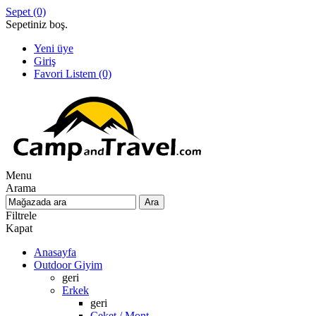
Sepet
(0)
Sepetiniz boş.
Yeni üye
Giriş
Favori Listem
(0)
Menu
Arama
Filtrele
Kapat
Anasayfa
Outdoor Giyim
geri
Erkek
geri
Ceket / Mont