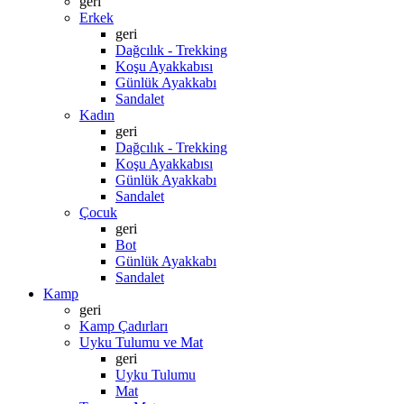
geri
Erkek
geri
Dağcılık - Trekking
Koşu Ayakkabısı
Günlük Ayakkabı
Sandalet
Kadın
geri
Dağcılık - Trekking
Koşu Ayakkabısı
Günlük Ayakkabı
Sandalet
Çocuk
geri
Bot
Günlük Ayakkabı
Sandalet
Kamp
geri
Kamp Çadırları
Uyku Tulumu ve Mat
geri
Uyku Tulumu
Mat