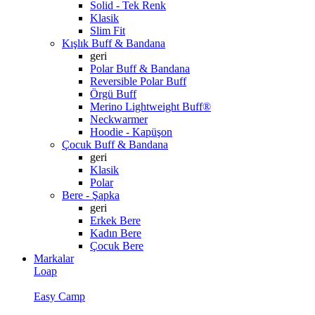
Solid - Tek Renk
Klasik
Slim Fit
Kışlık Buff & Bandana
geri
Polar Buff & Bandana
Reversible Polar Buff
Örgü Buff
Merino Lightweight Buff®
Neckwarmer
Hoodie - Kapüşon
Çocuk Buff & Bandana
geri
Klasik
Polar
Bere - Şapka
geri
Erkek Bere
Kadın Bere
Çocuk Bere
Markalar
Loap
Easy Camp