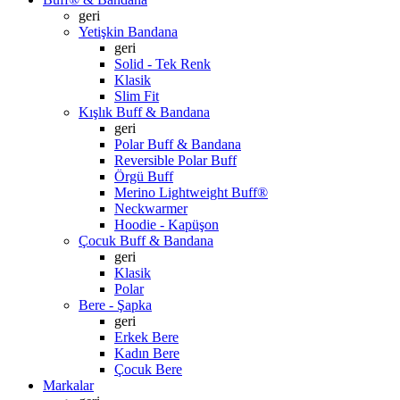
geri
Yetişkin Bandana
geri
Solid - Tek Renk
Klasik
Slim Fit
Kışlık Buff & Bandana
geri
Polar Buff & Bandana
Reversible Polar Buff
Örgü Buff
Merino Lightweight Buff®
Neckwarmer
Hoodie - Kapüşon
Çocuk Buff & Bandana
geri
Klasik
Polar
Bere - Şapka
geri
Erkek Bere
Kadın Bere
Çocuk Bere
Markalar