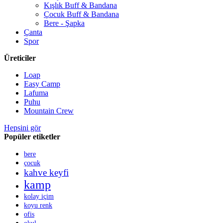
Kışlık Buff & Bandana
Çocuk Buff & Bandana
Bere - Şapka
Çanta
Spor
Üreticiler
Loap
Easy Camp
Lafuma
Puhu
Mountain Crew
Hepsini gör
Popüler etiketler
bere
çocuk
kahve keyfi
kamp
kolay içim
koyu renk
ofis