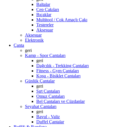
Baltalar
Cep Çakıları
Bıçaklar
Multitool / Çok Amaçlı Çakı
Testereler
Aksesuar
Aksesuar
Elektronik
Çanta
geri
Kamp - Spor Çantaları
geri
Dağcılık - Trekking Çantaları
Fitness - Gym Çantaları
Koşu - Bisiklet Çantaları
Günlük Çantalar
geri
Sırt Çantaları
Omuz Çantaları
Bel Çantaları ve Cüzdanlar
Seyahat Çantaları
geri
Bavul - Valiz
Duffel Çantalar
Buff® & Bandana