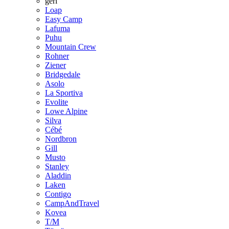
geri
Loap
Easy Camp
Lafuma
Puhu
Mountain Crew
Rohner
Ziener
Bridgedale
Asolo
La Sportiva
Evolite
Lowe Alpine
Silva
Cébé
Nordbron
Gill
Musto
Stanley
Aladdin
Laken
Contigo
CampAndTravel
Kovea
T/M