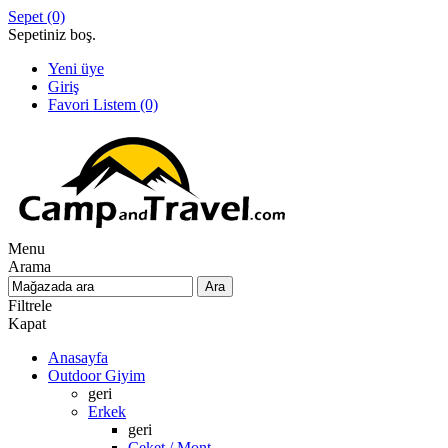
Sepet
(0)
Sepetiniz boş.
Yeni üye
Giriş
Favori Listem
(0)
Menu
Arama
Filtrele
Kapat
Anasayfa
Outdoor Giyim
geri
Erkek
geri
Ceket / Mont