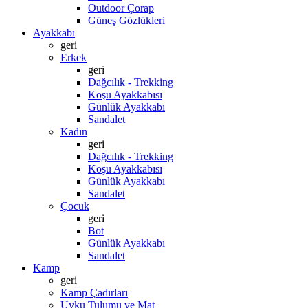
Outdoor Çorap
Güneş Gözlükleri
Ayakkabı
geri
Erkek
geri
Dağcılık - Trekking
Koşu Ayakkabısı
Günlük Ayakkabı
Sandalet
Kadın
geri
Dağcılık - Trekking
Koşu Ayakkabısı
Günlük Ayakkabı
Sandalet
Çocuk
geri
Bot
Günlük Ayakkabı
Sandalet
Kamp
geri
Kamp Çadırları
Uyku Tulumu ve Mat