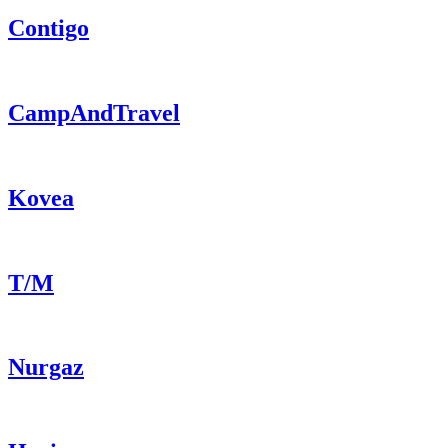
Contigo
CampAndTravel
Kovea
T/M
Nurgaz