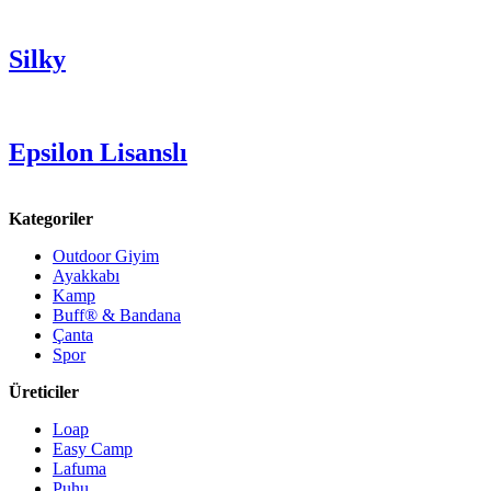
Silky
Epsilon Lisanslı
Kategoriler
Outdoor Giyim
Ayakkabı
Kamp
Buff® & Bandana
Çanta
Spor
Üreticiler
Loap
Easy Camp
Lafuma
Puhu