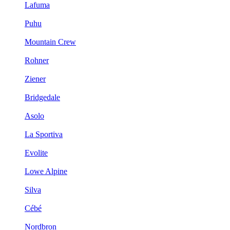
Lafuma
Puhu
Mountain Crew
Rohner
Ziener
Bridgedale
Asolo
La Sportiva
Evolite
Lowe Alpine
Silva
Cébé
Nordbron