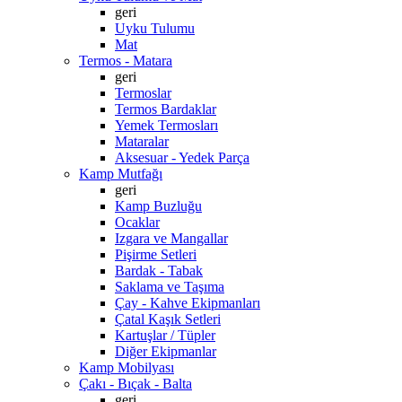
geri
Uyku Tulumu
Mat
Termos - Matara
geri
Termoslar
Termos Bardaklar
Yemek Termosları
Mataralar
Aksesuar - Yedek Parça
Kamp Mutfağı
geri
Kamp Buzluğu
Ocaklar
Izgara ve Mangallar
Pişirme Setleri
Bardak - Tabak
Saklama ve Taşıma
Çay - Kahve Ekipmanları
Çatal Kaşık Setleri
Kartuşlar / Tüpler
Diğer Ekipmanlar
Kamp Mobilyası
Çakı - Bıçak - Balta
geri