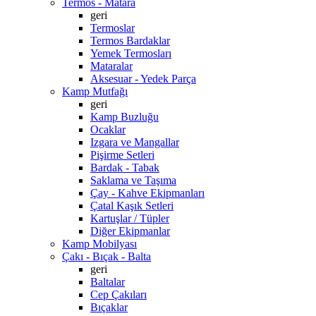
Termos - Matara
geri
Termoslar
Termos Bardaklar
Yemek Termosları
Mataralar
Aksesuar - Yedek Parça
Kamp Mutfağı
geri
Kamp Buzluğu
Ocaklar
Izgara ve Mangallar
Pişirme Setleri
Bardak - Tabak
Saklama ve Taşıma
Çay - Kahve Ekipmanları
Çatal Kaşık Setleri
Kartuşlar / Tüpler
Diğer Ekipmanlar
Kamp Mobilyası
Çakı - Bıçak - Balta
geri
Baltalar
Cep Çakıları
Bıçaklar