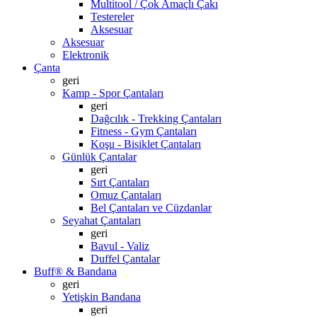
Multitool / Çok Amaçlı Çakı
Testereler
Aksesuar
Aksesuar
Elektronik
Çanta
geri
Kamp - Spor Çantaları
geri
Dağcılık - Trekking Çantaları
Fitness - Gym Çantaları
Koşu - Bisiklet Çantaları
Günlük Çantalar
geri
Sırt Çantaları
Omuz Çantaları
Bel Çantaları ve Cüzdanlar
Seyahat Çantaları
geri
Bavul - Valiz
Duffel Çantalar
Buff® & Bandana
geri
Yetişkin Bandana
geri