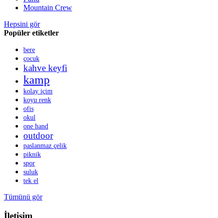
Mountain Crew
Hepsini gör
Popüler etiketler
bere
çocuk
kahve keyfi
kamp
kolay içim
koyu renk
ofis
okul
one hand
outdoor
paslanmaz çelik
piknik
spor
suluk
tek el
Tümünü gör
İletişim