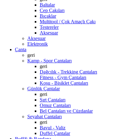
Baltalar
Cep Çakıları
Bıçaklar
Multitool / Çok Amaçlı Çakı
Testereler
Aksesuar
Aksesuar
Elektronik
Çanta
geri
Kamp - Spor Çantaları
geri
Dağcılık - Trekking Çantaları
Fitness - Gym Çantaları
Koşu - Bisiklet Çantaları
Günlük Çantalar
geri
Sırt Çantaları
Omuz Çantaları
Bel Çantaları ve Cüzdanlar
Seyahat Çantaları
geri
Bavul - Valiz
Duffel Çantalar
Buff® & Bandana