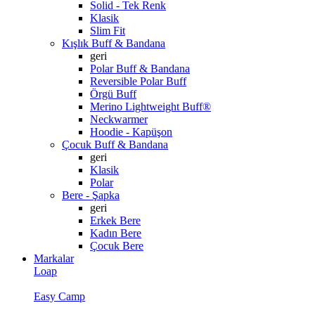
Solid - Tek Renk
Klasik
Slim Fit
Kışlık Buff & Bandana
geri
Polar Buff & Bandana
Reversible Polar Buff
Örgü Buff
Merino Lightweight Buff®
Neckwarmer
Hoodie - Kapüşon
Çocuk Buff & Bandana
geri
Klasik
Polar
Bere - Şapka
geri
Erkek Bere
Kadın Bere
Çocuk Bere
Markalar
Loap
Easy Camp