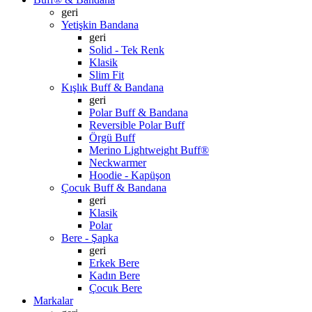
geri
Yetişkin Bandana
geri
Solid - Tek Renk
Klasik
Slim Fit
Kışlık Buff & Bandana
geri
Polar Buff & Bandana
Reversible Polar Buff
Örgü Buff
Merino Lightweight Buff®
Neckwarmer
Hoodie - Kapüşon
Çocuk Buff & Bandana
geri
Klasik
Polar
Bere - Şapka
geri
Erkek Bere
Kadın Bere
Çocuk Bere
Markalar