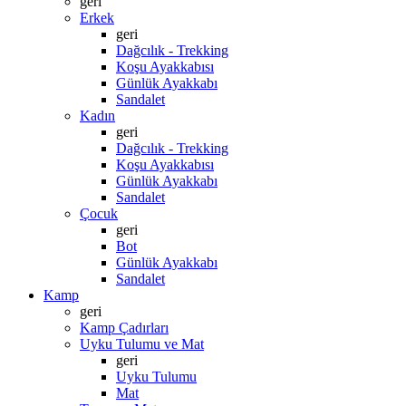
geri
Erkek
geri
Dağcılık - Trekking
Koşu Ayakkabısı
Günlük Ayakkabı
Sandalet
Kadın
geri
Dağcılık - Trekking
Koşu Ayakkabısı
Günlük Ayakkabı
Sandalet
Çocuk
geri
Bot
Günlük Ayakkabı
Sandalet
Kamp
geri
Kamp Çadırları
Uyku Tulumu ve Mat
geri
Uyku Tulumu
Mat