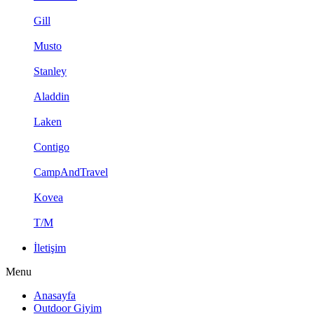
Gill
Musto
Stanley
Aladdin
Laken
Contigo
CampAndTravel
Kovea
T/M
İletişim
Menu
Anasayfa
Outdoor Giyim