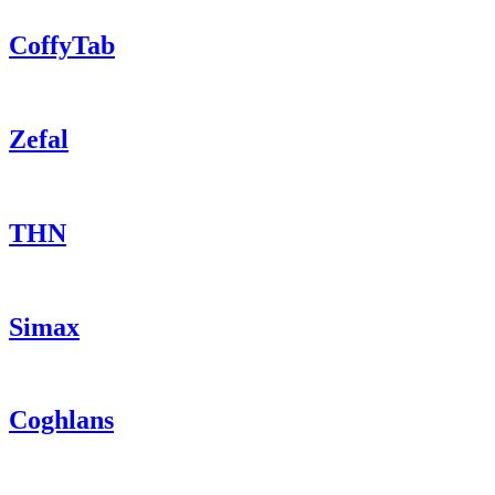
CoffyTab
Zefal
THN
Simax
Coghlans