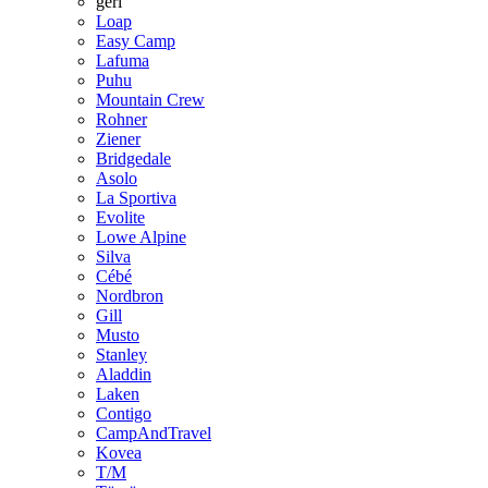
geri
Loap
Easy Camp
Lafuma
Puhu
Mountain Crew
Rohner
Ziener
Bridgedale
Asolo
La Sportiva
Evolite
Lowe Alpine
Silva
Cébé
Nordbron
Gill
Musto
Stanley
Aladdin
Laken
Contigo
CampAndTravel
Kovea
T/M