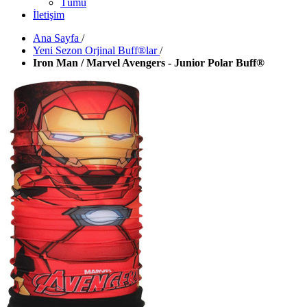
Tümü
İletişim
Ana Sayfa
/
Yeni Sezon Orjinal Buff®lar
/
Iron Man / Marvel Avengers - Junior Polar Buff®