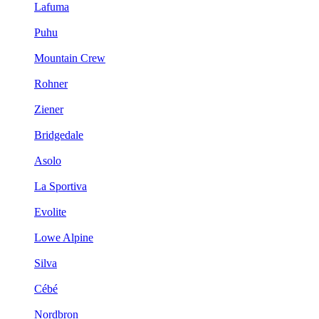
Lafuma
Puhu
Mountain Crew
Rohner
Ziener
Bridgedale
Asolo
La Sportiva
Evolite
Lowe Alpine
Silva
Cébé
Nordbron