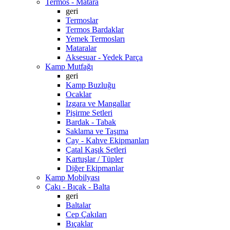
Termos - Matara
geri
Termoslar
Termos Bardaklar
Yemek Termosları
Mataralar
Aksesuar - Yedek Parça
Kamp Mutfağı
geri
Kamp Buzluğu
Ocaklar
Izgara ve Mangallar
Pişirme Setleri
Bardak - Tabak
Saklama ve Taşıma
Çay - Kahve Ekipmanları
Çatal Kaşık Setleri
Kartuşlar / Tüpler
Diğer Ekipmanlar
Kamp Mobilyası
Çakı - Bıçak - Balta
geri
Baltalar
Cep Çakıları
Bıçaklar