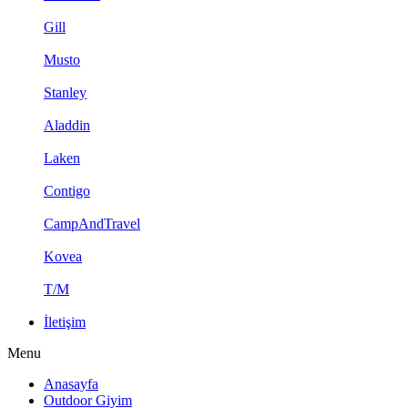
Gill
Musto
Stanley
Aladdin
Laken
Contigo
CampAndTravel
Kovea
T/M
İletişim
Menu
Anasayfa
Outdoor Giyim