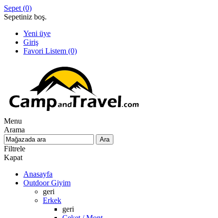
Sepet
(0)
Sepetiniz boş.
Yeni üye
Giriş
Favori Listem
(0)
Menu
Arama
Filtrele
Kapat
Anasayfa
Outdoor Giyim
geri
Erkek
geri
Ceket / Mont