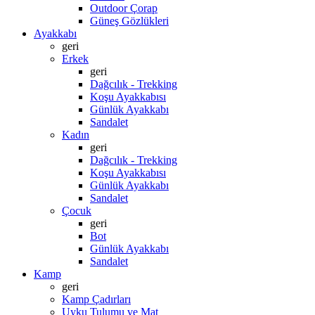
Outdoor Çorap
Güneş Gözlükleri
Ayakkabı
geri
Erkek
geri
Dağcılık - Trekking
Koşu Ayakkabısı
Günlük Ayakkabı
Sandalet
Kadın
geri
Dağcılık - Trekking
Koşu Ayakkabısı
Günlük Ayakkabı
Sandalet
Çocuk
geri
Bot
Günlük Ayakkabı
Sandalet
Kamp
geri
Kamp Çadırları
Uyku Tulumu ve Mat