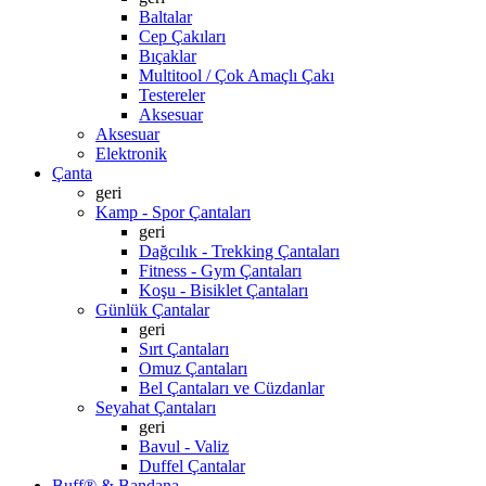
Baltalar
Cep Çakıları
Bıçaklar
Multitool / Çok Amaçlı Çakı
Testereler
Aksesuar
Aksesuar
Elektronik
Çanta
geri
Kamp - Spor Çantaları
geri
Dağcılık - Trekking Çantaları
Fitness - Gym Çantaları
Koşu - Bisiklet Çantaları
Günlük Çantalar
geri
Sırt Çantaları
Omuz Çantaları
Bel Çantaları ve Cüzdanlar
Seyahat Çantaları
geri
Bavul - Valiz
Duffel Çantalar
Buff® & Bandana