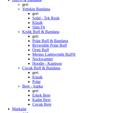
geri
Yetişkin Bandana
geri
Solid - Tek Renk
Klasik
Slim Fit
Kışlık Buff & Bandana
geri
Polar Buff & Bandana
Reversible Polar Buff
Örgü Buff
Merino Lightweight Buff®
Neckwarmer
Hoodie - Kapüşon
Çocuk Buff & Bandana
geri
Klasik
Polar
Bere - Şapka
geri
Erkek Bere
Kadın Bere
Çocuk Bere
Markalar