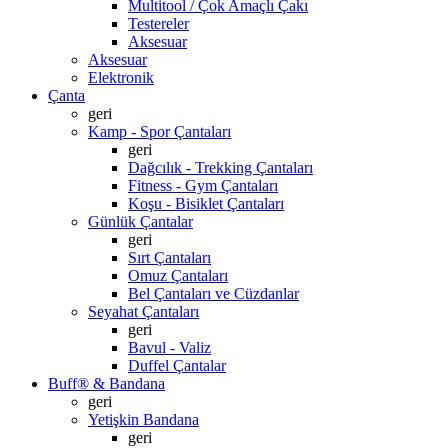
Multitool / Çok Amaçlı Çakı
Testereler
Aksesuar
Aksesuar
Elektronik
Çanta
geri
Kamp - Spor Çantaları
geri
Dağcılık - Trekking Çantaları
Fitness - Gym Çantaları
Koşu - Bisiklet Çantaları
Günlük Çantalar
geri
Sırt Çantaları
Omuz Çantaları
Bel Çantaları ve Cüzdanlar
Seyahat Çantaları
geri
Bavul - Valiz
Duffel Çantalar
Buff® & Bandana
geri
Yetişkin Bandana
geri