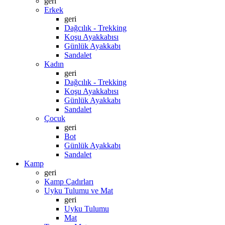
geri
Erkek
geri
Dağcılık - Trekking
Koşu Ayakkabısı
Günlük Ayakkabı
Sandalet
Kadın
geri
Dağcılık - Trekking
Koşu Ayakkabısı
Günlük Ayakkabı
Sandalet
Çocuk
geri
Bot
Günlük Ayakkabı
Sandalet
Kamp
geri
Kamp Çadırları
Uyku Tulumu ve Mat
geri
Uyku Tulumu
Mat