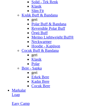
Solid - Tek Renk
Klasik
Slim Fit
Kışlık Buff & Bandana
geri
Polar Buff & Bandana
Reversible Polar Buff
Örgü Buff
Merino Lightweight Buff®
Neckwarmer
Hoodie - Kapüşon
Çocuk Buff & Bandana
geri
Klasik
Polar
Bere - Şapka
geri
Erkek Bere
Kadın Bere
Çocuk Bere
Markalar
Loap
Easy Camp