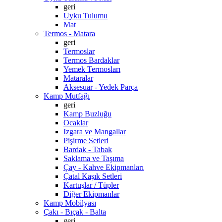
geri
Uyku Tulumu
Mat
Termos - Matara
geri
Termoslar
Termos Bardaklar
Yemek Termosları
Mataralar
Aksesuar - Yedek Parça
Kamp Mutfağı
geri
Kamp Buzluğu
Ocaklar
Izgara ve Mangallar
Pişirme Setleri
Bardak - Tabak
Saklama ve Taşıma
Çay - Kahve Ekipmanları
Çatal Kaşık Setleri
Kartuşlar / Tüpler
Diğer Ekipmanlar
Kamp Mobilyası
Çakı - Bıçak - Balta
geri