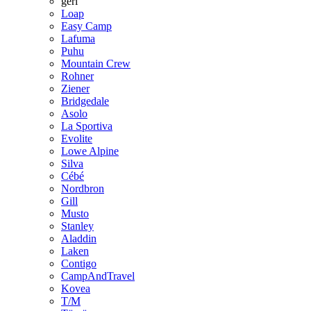
geri
Loap
Easy Camp
Lafuma
Puhu
Mountain Crew
Rohner
Ziener
Bridgedale
Asolo
La Sportiva
Evolite
Lowe Alpine
Silva
Cébé
Nordbron
Gill
Musto
Stanley
Aladdin
Laken
Contigo
CampAndTravel
Kovea
T/M