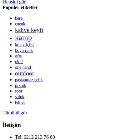
Hepsini gör
Popüler etiketler
bere
çocuk
kahve keyfi
kamp
kolay içim
koyu renk
ofis
okul
one hand
outdoor
paslanmaz çelik
piknik
spor
suluk
tek el
Tümünü gör
İletişim
Tel: 0212 213 76 80