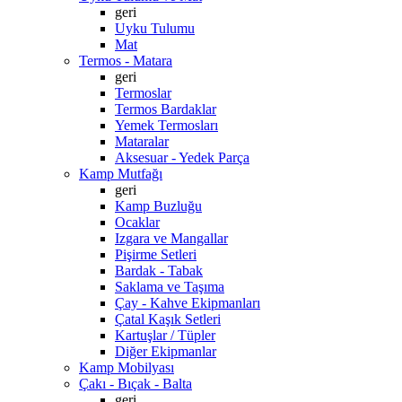
geri
Uyku Tulumu
Mat
Termos - Matara
geri
Termoslar
Termos Bardaklar
Yemek Termosları
Mataralar
Aksesuar - Yedek Parça
Kamp Mutfağı
geri
Kamp Buzluğu
Ocaklar
Izgara ve Mangallar
Pişirme Setleri
Bardak - Tabak
Saklama ve Taşıma
Çay - Kahve Ekipmanları
Çatal Kaşık Setleri
Kartuşlar / Tüpler
Diğer Ekipmanlar
Kamp Mobilyası
Çakı - Bıçak - Balta
geri