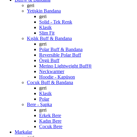
geri
Yetişkin Bandana
geri
Solid - Tek Renk
Klasik
Slim Fit
Kışlık Buff & Bandana
geri
Polar Buff & Bandana
Reversible Polar Buff
Örgü Buff
Merino Lightweight Buff®
Neckwarmer
Hoodie - Kapüşon
Çocuk Buff & Bandana
geri
Klasik
Polar
Bere - Şapka
geri
Erkek Bere
Kadın Bere
Çocuk Bere
Markalar