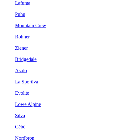
Lafuma
Puhu
Mountain Crew
Rohner
Ziener
Bridgedale
Asolo
La Sportiva
Evolite
Lowe Alpine
Silva
Cébé
Nordbron