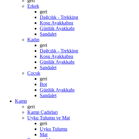
geri
Erkek
geri
Dağcılık - Trekking
Koşu Ayakkabısı
Günlük Ayakkabı
Sandalet
Kadın
geri
Dağcılık - Trekking
Koşu Ayakkabısı
Günlük Ayakkabı
Sandalet
Çocuk
geri
Bot
Günlük Ayakkabı
Sandalet
Kamp
geri
Kamp Çadırları
Uyku Tulumu ve Mat
geri
Uyku Tulumu
Mat