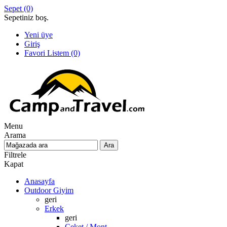
Sepet
(0)
Sepetiniz boş.
Yeni üye
Giriş
Favori Listem
(0)
Menu
Arama
Filtrele
Kapat
Anasayfa
Outdoor Giyim
geri
Erkek
geri
Ceket / Mont