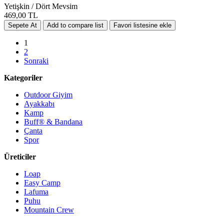
Yetişkin / Dört Mevsim
469,00 TL
1
2
Sonraki
Kategoriler
Outdoor Giyim
Ayakkabı
Kamp
Buff® & Bandana
Çanta
Spor
Üreticiler
Loap
Easy Camp
Lafuma
Puhu
Mountain Crew