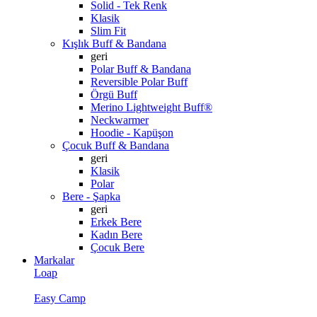
Solid - Tek Renk
Klasik
Slim Fit
Kışlık Buff & Bandana
geri
Polar Buff & Bandana
Reversible Polar Buff
Örgü Buff
Merino Lightweight Buff®
Neckwarmer
Hoodie - Kapüşon
Çocuk Buff & Bandana
geri
Klasik
Polar
Bere - Şapka
geri
Erkek Bere
Kadın Bere
Çocuk Bere
Markalar
Loap
Easy Camp