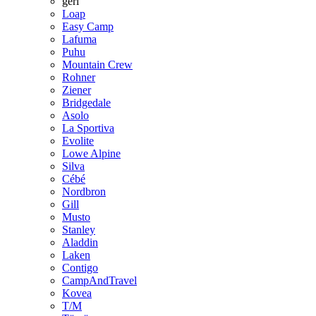
geri
Loap
Easy Camp
Lafuma
Puhu
Mountain Crew
Rohner
Ziener
Bridgedale
Asolo
La Sportiva
Evolite
Lowe Alpine
Silva
Cébé
Nordbron
Gill
Musto
Stanley
Aladdin
Laken
Contigo
CampAndTravel
Kovea
T/M