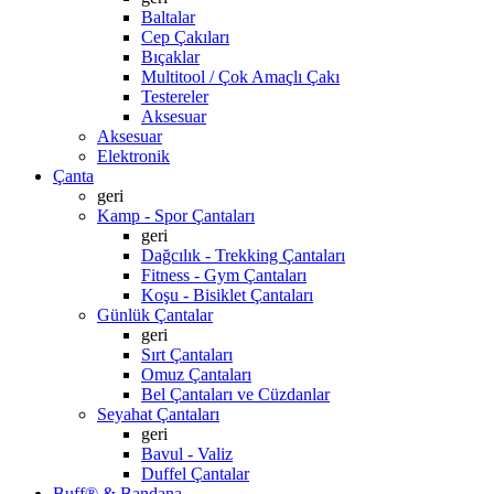
Baltalar
Cep Çakıları
Bıçaklar
Multitool / Çok Amaçlı Çakı
Testereler
Aksesuar
Aksesuar
Elektronik
Çanta
geri
Kamp - Spor Çantaları
geri
Dağcılık - Trekking Çantaları
Fitness - Gym Çantaları
Koşu - Bisiklet Çantaları
Günlük Çantalar
geri
Sırt Çantaları
Omuz Çantaları
Bel Çantaları ve Cüzdanlar
Seyahat Çantaları
geri
Bavul - Valiz
Duffel Çantalar
Buff® & Bandana