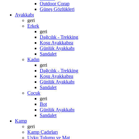
Outdoor Çorap
Güneş Gözlükleri
Ayakkabı
geri
Erkek
geri
Dağcılık - Trekking
Koşu Ayakkabısı
Günlük Ayakkabı
Sandalet
Kadın
geri
Dağcılık - Trekking
Koşu Ayakkabısı
Günlük Ayakkabı
Sandalet
Çocuk
geri
Bot
Günlük Ayakkabı
Sandalet
Kamp
geri
Kamp Çadırları
Uyku Tulumu ve Mat