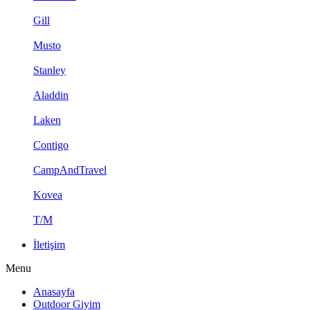
Gill
Musto
Stanley
Aladdin
Laken
Contigo
CampAndTravel
Kovea
T/M
İletişim
Menu
Anasayfa
Outdoor Giyim