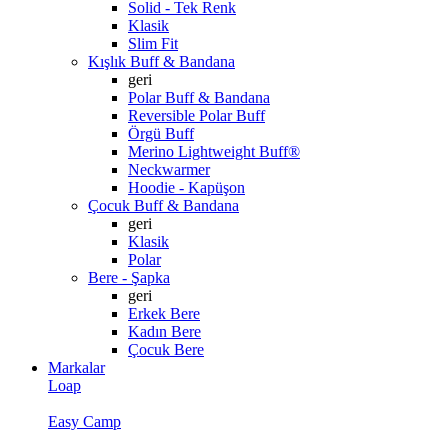
Solid - Tek Renk
Klasik
Slim Fit
Kışlık Buff & Bandana
geri
Polar Buff & Bandana
Reversible Polar Buff
Örgü Buff
Merino Lightweight Buff®
Neckwarmer
Hoodie - Kapüşon
Çocuk Buff & Bandana
geri
Klasik
Polar
Bere - Şapka
geri
Erkek Bere
Kadın Bere
Çocuk Bere
Markalar
Loap
Easy Camp