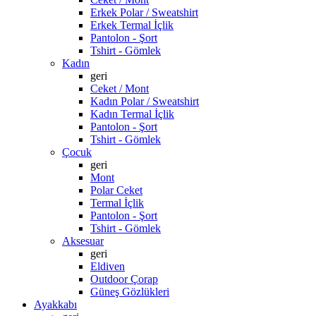
Erkek Polar / Sweatshirt
Erkek Termal İçlik
Pantolon - Şort
Tshirt - Gömlek
Kadın
geri
Ceket / Mont
Kadın Polar / Sweatshirt
Kadın Termal İçlik
Pantolon - Şort
Tshirt - Gömlek
Çocuk
geri
Mont
Polar Ceket
Termal İçlik
Pantolon - Şort
Tshirt - Gömlek
Aksesuar
geri
Eldiven
Outdoor Çorap
Güneş Gözlükleri
Ayakkabı