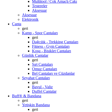
Multitool / Çok Amaçlı Çakı
Testereler
Aksesuar
Aksesuar
Elektronik
Çanta
geri
Kamp - Spor Çantaları
geri
Dağcılık - Trekking Çantaları
Fitness - Gym Çantaları
Koşu - Bisiklet Çantaları
Günlük Çantalar
geri
Sırt Çantaları
Omuz Çantaları
Bel Çantaları ve Cüzdanlar
Seyahat Çantaları
geri
Bavul - Valiz
Duffel Çantalar
Buff® & Bandana
geri
Yetişkin Bandana
geri