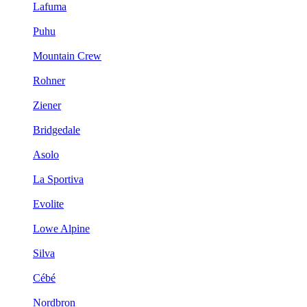
Lafuma
Puhu
Mountain Crew
Rohner
Ziener
Bridgedale
Asolo
La Sportiva
Evolite
Lowe Alpine
Silva
Cébé
Nordbron