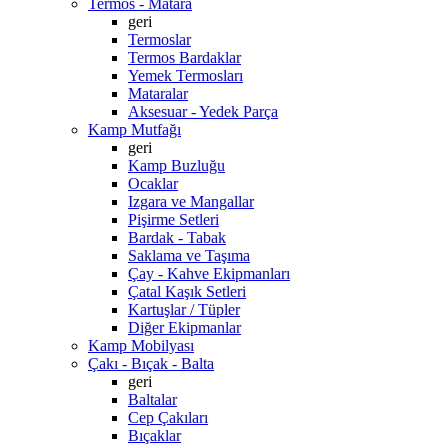
Termos - Matara
geri
Termoslar
Termos Bardaklar
Yemek Termosları
Mataralar
Aksesuar - Yedek Parça
Kamp Mutfağı
geri
Kamp Buzluğu
Ocaklar
Izgara ve Mangallar
Pişirme Setleri
Bardak - Tabak
Saklama ve Taşıma
Çay - Kahve Ekipmanları
Çatal Kaşık Setleri
Kartuşlar / Tüpler
Diğer Ekipmanlar
Kamp Mobilyası
Çakı - Bıçak - Balta
geri
Baltalar
Cep Çakıları
Bıçaklar