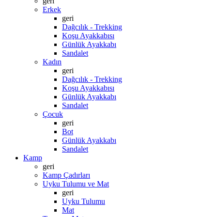
geri
Erkek
geri
Dağcılık - Trekking
Koşu Ayakkabısı
Günlük Ayakkabı
Sandalet
Kadın
geri
Dağcılık - Trekking
Koşu Ayakkabısı
Günlük Ayakkabı
Sandalet
Çocuk
geri
Bot
Günlük Ayakkabı
Sandalet
Kamp
geri
Kamp Çadırları
Uyku Tulumu ve Mat
geri
Uyku Tulumu
Mat