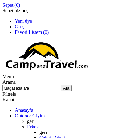
Sepet
(0)
Sepetiniz boş.
Yeni üye
Giriş
Favori Listem
(0)
Menu
Arama
Filtrele
Kapat
Anasayfa
Outdoor Giyim
geri
Erkek
geri
Ceket / Mont