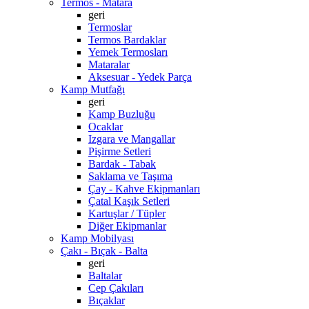
Termos - Matara
geri
Termoslar
Termos Bardaklar
Yemek Termosları
Mataralar
Aksesuar - Yedek Parça
Kamp Mutfağı
geri
Kamp Buzluğu
Ocaklar
Izgara ve Mangallar
Pişirme Setleri
Bardak - Tabak
Saklama ve Taşıma
Çay - Kahve Ekipmanları
Çatal Kaşık Setleri
Kartuşlar / Tüpler
Diğer Ekipmanlar
Kamp Mobilyası
Çakı - Bıçak - Balta
geri
Baltalar
Cep Çakıları
Bıçaklar