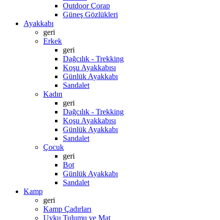
Outdoor Çorap
Güneş Gözlükleri
Ayakkabı
geri
Erkek
geri
Dağcılık - Trekking
Koşu Ayakkabısı
Günlük Ayakkabı
Sandalet
Kadın
geri
Dağcılık - Trekking
Koşu Ayakkabısı
Günlük Ayakkabı
Sandalet
Çocuk
geri
Bot
Günlük Ayakkabı
Sandalet
Kamp
geri
Kamp Çadırları
Uyku Tulumu ve Mat