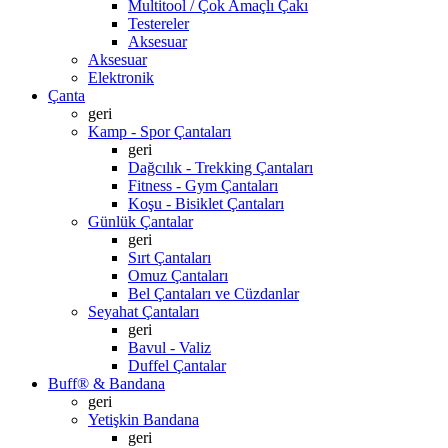
Multitool / Çok Amaçlı Çakı
Testereler
Aksesuar
Aksesuar
Elektronik
Çanta
geri
Kamp - Spor Çantaları
geri
Dağcılık - Trekking Çantaları
Fitness - Gym Çantaları
Koşu - Bisiklet Çantaları
Günlük Çantalar
geri
Sırt Çantaları
Omuz Çantaları
Bel Çantaları ve Cüzdanlar
Seyahat Çantaları
geri
Bavul - Valiz
Duffel Çantalar
Buff® & Bandana
geri
Yetişkin Bandana
geri