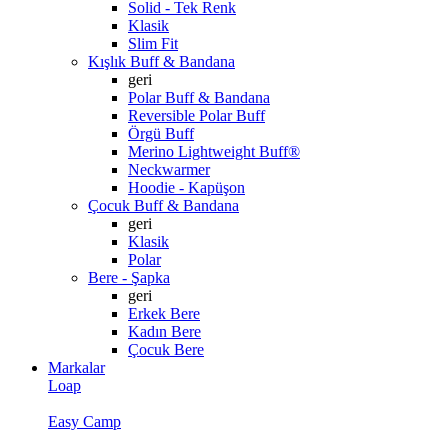
Solid - Tek Renk
Klasik
Slim Fit
Kışlık Buff & Bandana
geri
Polar Buff & Bandana
Reversible Polar Buff
Örgü Buff
Merino Lightweight Buff®
Neckwarmer
Hoodie - Kapüşon
Çocuk Buff & Bandana
geri
Klasik
Polar
Bere - Şapka
geri
Erkek Bere
Kadın Bere
Çocuk Bere
Markalar
Loap
Easy Camp