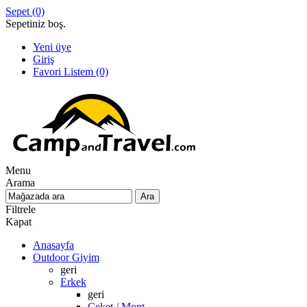
Sepet
(0)
Sepetiniz boş.
Yeni üye
Giriş
Favori Listem
(0)
Menu
Arama
Filtrele
Kapat
Anasayfa
Outdoor Giyim
geri
Erkek
geri
Ceket / Mont