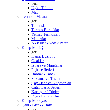
geri
Uyku Tulumu
Mat
Termos - Matara
geri
Termoslar
Termos Bardaklar
Yemek Termosları
Mataralar
Aksesuar - Yedek Parça
Kamp Mutfağı
geri
Kamp Buzluğu
Ocaklar
Izgara ve Mangallar
Pişirme Setleri
Bardak - Tabak
Saklama ve Taşıma
Çay - Kahve Ekipmanları
Çatal Kaşık Setleri
Kartuşlar / Tüpler
Diğer Ekipmanlar
Kamp Mobilyası
Çakı - Bıçak - Balta
geri