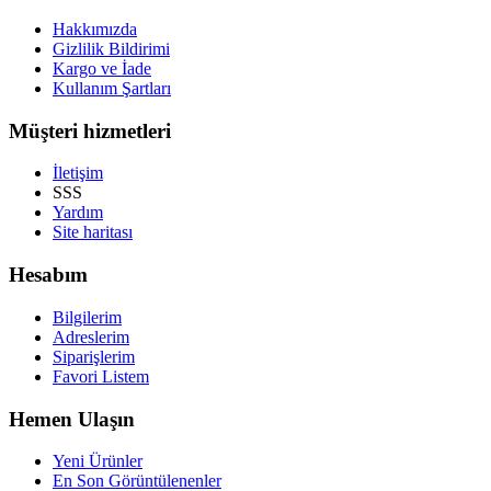
Hakkımızda
Gizlilik Bildirimi
Kargo ve İade
Kullanım Şartları
Müşteri hizmetleri
İletişim
SSS
Yardım
Site haritası
Hesabım
Bilgilerim
Adreslerim
Siparişlerim
Favori Listem
Hemen Ulaşın
Yeni Ürünler
En Son Görüntülenenler