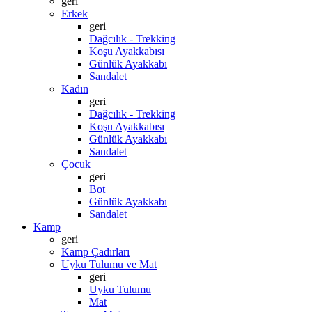
geri
Erkek
geri
Dağcılık - Trekking
Koşu Ayakkabısı
Günlük Ayakkabı
Sandalet
Kadın
geri
Dağcılık - Trekking
Koşu Ayakkabısı
Günlük Ayakkabı
Sandalet
Çocuk
geri
Bot
Günlük Ayakkabı
Sandalet
Kamp
geri
Kamp Çadırları
Uyku Tulumu ve Mat
geri
Uyku Tulumu
Mat