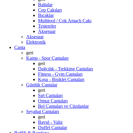
Baltalar
Cep Çakıları
Bıçaklar
Multitool / Çok Amaçlı Çakı
Testereler
Aksesuar
Aksesuar
Elektronik
Çanta
geri
Kamp - Spor Çantaları
geri
Dağcılık - Trekking Çantaları
Fitness - Gym Çantaları
Koşu - Bisiklet Çantaları
Günlük Çantalar
geri
Sırt Çantaları
Omuz Çantaları
Bel Çantaları ve Cüzdanlar
Seyahat Çantaları
geri
Bavul - Valiz
Duffel Çantalar
Buff® & Bandana