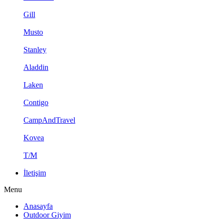
Gill
Musto
Stanley
Aladdin
Laken
Contigo
CampAndTravel
Kovea
T/M
İletişim
Menu
Anasayfa
Outdoor Giyim