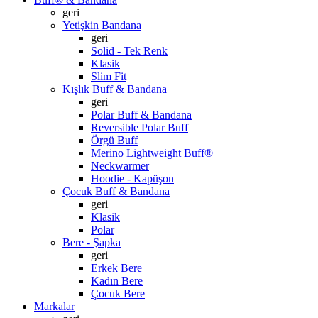
geri
Yetişkin Bandana
geri
Solid - Tek Renk
Klasik
Slim Fit
Kışlık Buff & Bandana
geri
Polar Buff & Bandana
Reversible Polar Buff
Örgü Buff
Merino Lightweight Buff®
Neckwarmer
Hoodie - Kapüşon
Çocuk Buff & Bandana
geri
Klasik
Polar
Bere - Şapka
geri
Erkek Bere
Kadın Bere
Çocuk Bere
Markalar