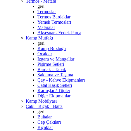
Termos - Matara
geri
Termoslar
Termos Bardaklar
Yemek Termosları
Mataralar
Aksesuar - Yedek Parça
Kamp Mutfağı
geri
Kamp Buzluğu
Ocaklar
Izgara ve Mangallar
Pişirme Setleri
Bardak - Tabak
Saklama ve Taşıma
Çay - Kahve Ekipmanları
Çatal Kaşık Setleri
Kartuşlar / Tüpler
Diğer Ekipmanlar
Kamp Mobilyası
Çakı - Bıçak - Balta
geri
Baltalar
Cep Çakıları
Bıçaklar