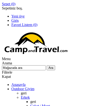
Sepet
(0)
Sepetiniz boş.
Yeni üye
Giriş
Favori Listem
(0)
Menu
Arama
Filtrele
Kapat
Anasayfa
Outdoor Giyim
geri
Erkek
geri
Ceket / Mont