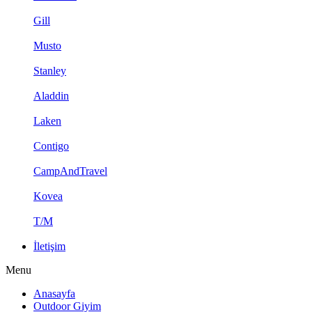
Gill
Musto
Stanley
Aladdin
Laken
Contigo
CampAndTravel
Kovea
T/M
İletişim
Menu
Anasayfa
Outdoor Giyim