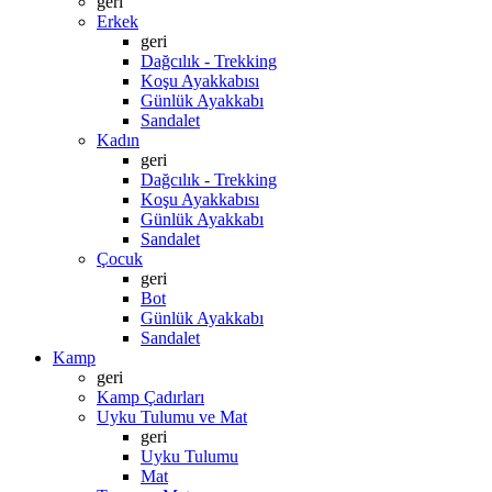
geri
Erkek
geri
Dağcılık - Trekking
Koşu Ayakkabısı
Günlük Ayakkabı
Sandalet
Kadın
geri
Dağcılık - Trekking
Koşu Ayakkabısı
Günlük Ayakkabı
Sandalet
Çocuk
geri
Bot
Günlük Ayakkabı
Sandalet
Kamp
geri
Kamp Çadırları
Uyku Tulumu ve Mat
geri
Uyku Tulumu
Mat