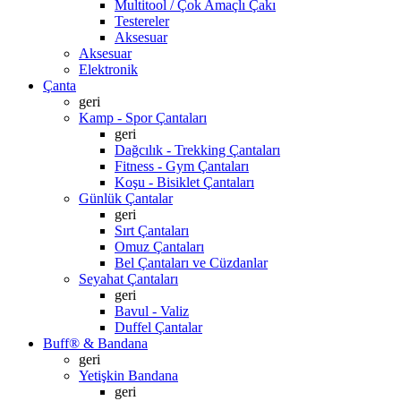
Multitool / Çok Amaçlı Çakı
Testereler
Aksesuar
Aksesuar
Elektronik
Çanta
geri
Kamp - Spor Çantaları
geri
Dağcılık - Trekking Çantaları
Fitness - Gym Çantaları
Koşu - Bisiklet Çantaları
Günlük Çantalar
geri
Sırt Çantaları
Omuz Çantaları
Bel Çantaları ve Cüzdanlar
Seyahat Çantaları
geri
Bavul - Valiz
Duffel Çantalar
Buff® & Bandana
geri
Yetişkin Bandana
geri