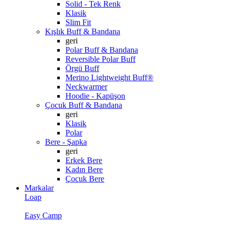
Solid - Tek Renk
Klasik
Slim Fit
Kışlık Buff & Bandana
geri
Polar Buff & Bandana
Reversible Polar Buff
Örgü Buff
Merino Lightweight Buff®
Neckwarmer
Hoodie - Kapüşon
Çocuk Buff & Bandana
geri
Klasik
Polar
Bere - Şapka
geri
Erkek Bere
Kadın Bere
Çocuk Bere
Markalar
Loap
Easy Camp