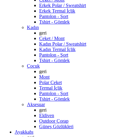
Erkek Polar / Sweatshirt
Erkek Termal İçlik
Pantolon - Şort
Tshirt - Gömlek
Kadın
geri
Ceket / Mont
Kadın Polar / Sweatshirt
Kadın Termal İçlik
Pantolon - Şort
Tshirt - Gömlek
Çocuk
geri
Mont
Polar Ceket
Termal İçlik
Pantolon - Şort
Tshirt - Gömlek
Aksesuar
geri
Eldiven
Outdoor Çorap
Güneş Gözlükleri
Ayakkabı