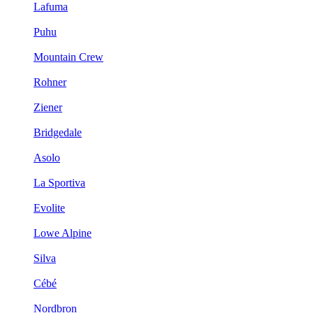
Lafuma
Puhu
Mountain Crew
Rohner
Ziener
Bridgedale
Asolo
La Sportiva
Evolite
Lowe Alpine
Silva
Cébé
Nordbron