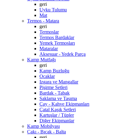
geri
Uyku Tulumu
Mat
Termos - Matara
geri
Termoslar
Termos Bardaklar
Yemek Termosları
Mataralar
Aksesuar - Yedek Parça
Kamp Mutfağı
geri
Kamp Buzluğu
Ocaklar
Izgara ve Mangallar
Pişirme Setleri
Bardak - Tabak
Saklama ve Taşıma
Çay - Kahve Ekipmanları
Çatal Kaşık Setleri
Kartuşlar / Tüpler
Diğer Ekipmanlar
Kamp Mobilyası
Çakı - Bıçak - Balta
geri