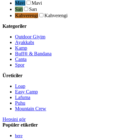
Mavi
Mavi
Sarı
Sarı
Kahverengi
Kahverengi
Kategoriler
Outdoor Giyim
Ayakkabı
Kamp
Buff® & Bandana
Çanta
Spor
Üreticiler
Loap
Easy Camp
Lafuma
Puhu
Mountain Crew
Hepsini gör
Popüler etiketler
bere