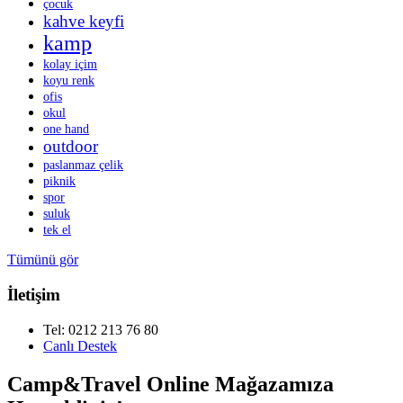
çocuk
kahve keyfi
kamp
kolay içim
koyu renk
ofis
okul
one hand
outdoor
paslanmaz çelik
piknik
spor
suluk
tek el
Tümünü gör
İletişim
Tel: 0212 213 76 80
Canlı Destek
Camp&Travel Online Mağazamıza