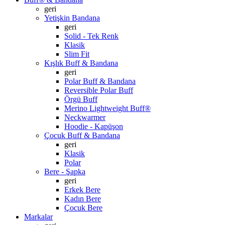
geri
Yetişkin Bandana
geri
Solid - Tek Renk
Klasik
Slim Fit
Kışlık Buff & Bandana
geri
Polar Buff & Bandana
Reversible Polar Buff
Örgü Buff
Merino Lightweight Buff®
Neckwarmer
Hoodie - Kapüşon
Çocuk Buff & Bandana
geri
Klasik
Polar
Bere - Şapka
geri
Erkek Bere
Kadın Bere
Çocuk Bere
Markalar