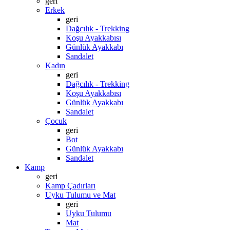
geri
Erkek
geri
Dağcılık - Trekking
Koşu Ayakkabısı
Günlük Ayakkabı
Sandalet
Kadın
geri
Dağcılık - Trekking
Koşu Ayakkabısı
Günlük Ayakkabı
Sandalet
Çocuk
geri
Bot
Günlük Ayakkabı
Sandalet
Kamp
geri
Kamp Çadırları
Uyku Tulumu ve Mat
geri
Uyku Tulumu
Mat