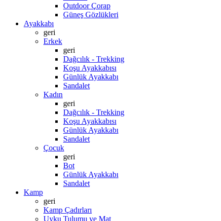
Outdoor Çorap
Güneş Gözlükleri
Ayakkabı
geri
Erkek
geri
Dağcılık - Trekking
Koşu Ayakkabısı
Günlük Ayakkabı
Sandalet
Kadın
geri
Dağcılık - Trekking
Koşu Ayakkabısı
Günlük Ayakkabı
Sandalet
Çocuk
geri
Bot
Günlük Ayakkabı
Sandalet
Kamp
geri
Kamp Çadırları
Uyku Tulumu ve Mat