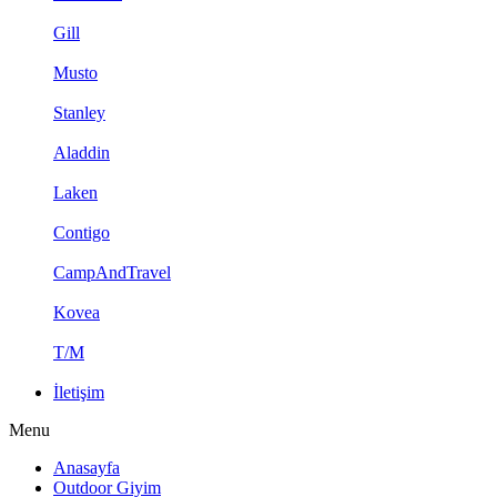
Gill
Musto
Stanley
Aladdin
Laken
Contigo
CampAndTravel
Kovea
T/M
İletişim
Menu
Anasayfa
Outdoor Giyim