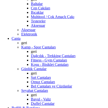
Baltalar
Cep Çakıları
Bıçaklar
Multitool / Çok Amaçlı Çakı
Testereler
Aksesuar
Aksesuar
Elektronik
Çanta
geri
Kamp - Spor Çantaları
geri
Dağcılık - Trekking Çantaları
Fitness - Gym Çantaları
Koşu - Bisiklet Çantaları
Günlük Çantalar
geri
Sırt Çantaları
Omuz Çantaları
Bel Çantaları ve Cüzdanlar
Seyahat Çantaları
geri
Bavul - Valiz
Duffel Çantalar
Buff® & Bandana