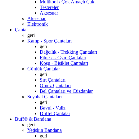
Multitool / Çok Amaçlı Çakı
Testereler
Aksesuar
Aksesuar
Elektronik
Çanta
geri
Kamp - Spor Çantaları
geri
Dağcılık - Trekking Çantaları
Fitness - Gym Çantaları
Koşu - Bisiklet Çantaları
Günlük Çantalar
geri
Sırt Çantaları
Omuz Çantaları
Bel Çantaları ve Cüzdanlar
Seyahat Çantaları
geri
Bavul - Valiz
Duffel Çantalar
Buff® & Bandana
geri
Yetişkin Bandana
geri