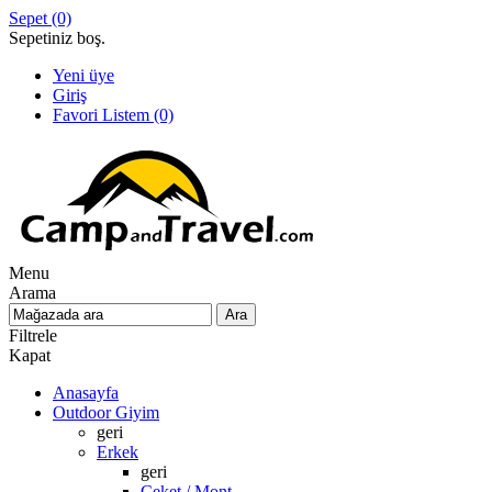
Sepet
(0)
Sepetiniz boş.
Yeni üye
Giriş
Favori Listem
(0)
Menu
Arama
Filtrele
Kapat
Anasayfa
Outdoor Giyim
geri
Erkek
geri
Ceket / Mont