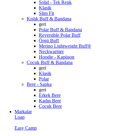
Solid - Tek Renk
Klasik
Slim Fit
Kışlık Buff & Bandana
geri
Polar Buff & Bandana
Reversible Polar Buff
Örgü Buff
Merino Lightweight Buff®
Neckwarmer
Hoodie - Kapüşon
Çocuk Buff & Bandana
geri
Klasik
Polar
Bere - Şapka
geri
Erkek Bere
Kadın Bere
Çocuk Bere
Markalar
Loap
Easy Camp