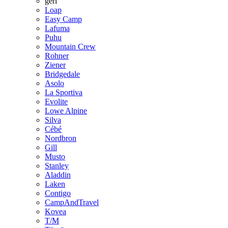
geri
Loap
Easy Camp
Lafuma
Puhu
Mountain Crew
Rohner
Ziener
Bridgedale
Asolo
La Sportiva
Evolite
Lowe Alpine
Silva
Cébé
Nordbron
Gill
Musto
Stanley
Aladdin
Laken
Contigo
CampAndTravel
Kovea
T/M