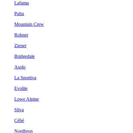
Lafuma
Puhu
Mountain Crew
Rohner
Ziener
Bridgedale
Asolo
La Sportiva
Evolite
Lowe Alpine
Silva
Cébé
Nordbron