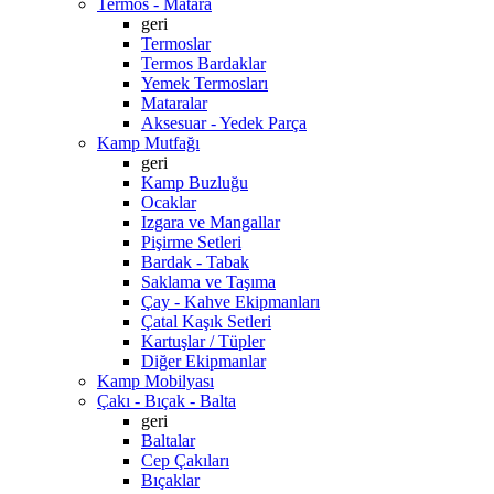
Termos - Matara
geri
Termoslar
Termos Bardaklar
Yemek Termosları
Mataralar
Aksesuar - Yedek Parça
Kamp Mutfağı
geri
Kamp Buzluğu
Ocaklar
Izgara ve Mangallar
Pişirme Setleri
Bardak - Tabak
Saklama ve Taşıma
Çay - Kahve Ekipmanları
Çatal Kaşık Setleri
Kartuşlar / Tüpler
Diğer Ekipmanlar
Kamp Mobilyası
Çakı - Bıçak - Balta
geri
Baltalar
Cep Çakıları
Bıçaklar