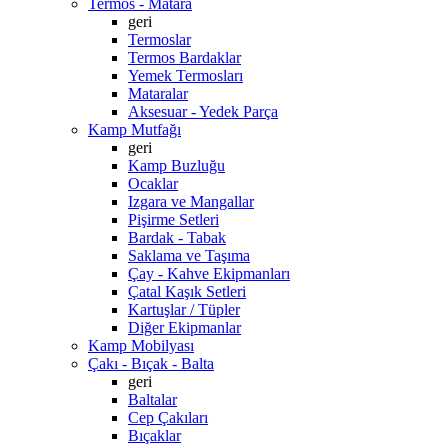
Termos - Matara
geri
Termoslar
Termos Bardaklar
Yemek Termosları
Mataralar
Aksesuar - Yedek Parça
Kamp Mutfağı
geri
Kamp Buzluğu
Ocaklar
Izgara ve Mangallar
Pişirme Setleri
Bardak - Tabak
Saklama ve Taşıma
Çay - Kahve Ekipmanları
Çatal Kaşık Setleri
Kartuşlar / Tüpler
Diğer Ekipmanlar
Kamp Mobilyası
Çakı - Bıçak - Balta
geri
Baltalar
Cep Çakıları
Bıçaklar