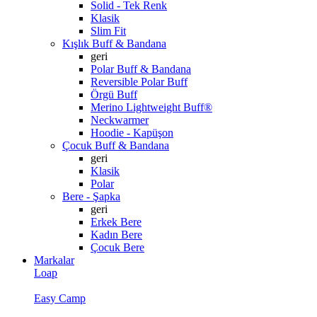
Solid - Tek Renk
Klasik
Slim Fit
Kışlık Buff & Bandana
geri
Polar Buff & Bandana
Reversible Polar Buff
Örgü Buff
Merino Lightweight Buff®
Neckwarmer
Hoodie - Kapüşon
Çocuk Buff & Bandana
geri
Klasik
Polar
Bere - Şapka
geri
Erkek Bere
Kadın Bere
Çocuk Bere
Markalar
Loap
Easy Camp