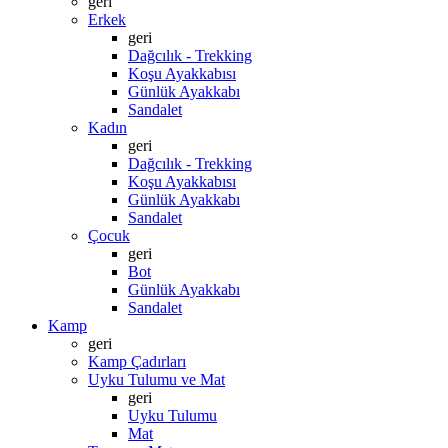
geri
Erkek
geri
Dağcılık - Trekking
Koşu Ayakkabısı
Günlük Ayakkabı
Sandalet
Kadın
geri
Dağcılık - Trekking
Koşu Ayakkabısı
Günlük Ayakkabı
Sandalet
Çocuk
geri
Bot
Günlük Ayakkabı
Sandalet
Kamp
geri
Kamp Çadırları
Uyku Tulumu ve Mat
geri
Uyku Tulumu
Mat