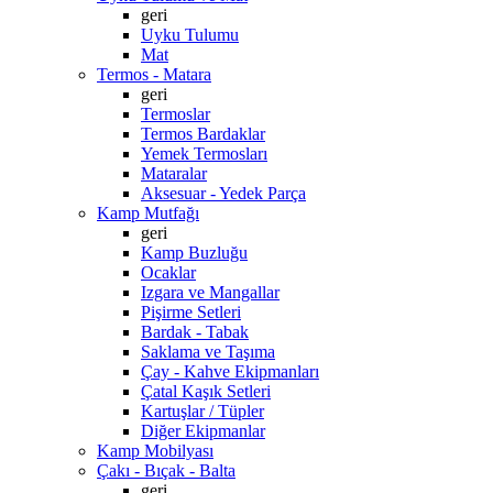
geri
Uyku Tulumu
Mat
Termos - Matara
geri
Termoslar
Termos Bardaklar
Yemek Termosları
Mataralar
Aksesuar - Yedek Parça
Kamp Mutfağı
geri
Kamp Buzluğu
Ocaklar
Izgara ve Mangallar
Pişirme Setleri
Bardak - Tabak
Saklama ve Taşıma
Çay - Kahve Ekipmanları
Çatal Kaşık Setleri
Kartuşlar / Tüpler
Diğer Ekipmanlar
Kamp Mobilyası
Çakı - Bıçak - Balta
geri