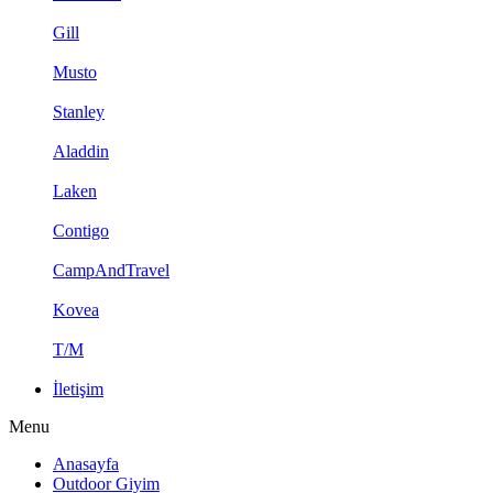
Gill
Musto
Stanley
Aladdin
Laken
Contigo
CampAndTravel
Kovea
T/M
İletişim
Menu
Anasayfa
Outdoor Giyim