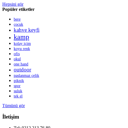
Hepsini gör
Popüler etiketler
bere
çocuk
kahve keyfi
kamp
kolay içim
koyu renk
ofis
okul
one hand
outdoor
paslanmaz çelik
piknik
spor
suluk
tek el
Tümünü gör
İletişim
Tel: 0212 213 76 80