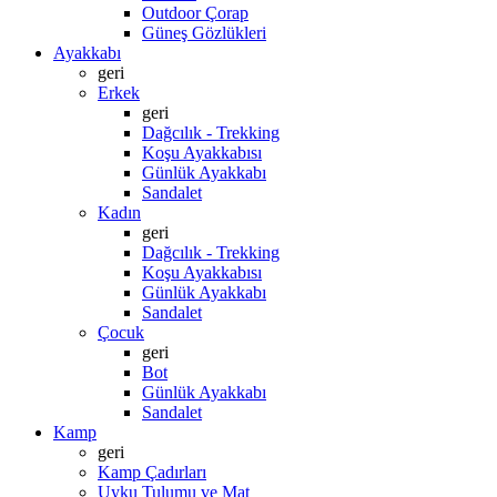
Outdoor Çorap
Güneş Gözlükleri
Ayakkabı
geri
Erkek
geri
Dağcılık - Trekking
Koşu Ayakkabısı
Günlük Ayakkabı
Sandalet
Kadın
geri
Dağcılık - Trekking
Koşu Ayakkabısı
Günlük Ayakkabı
Sandalet
Çocuk
geri
Bot
Günlük Ayakkabı
Sandalet
Kamp
geri
Kamp Çadırları
Uyku Tulumu ve Mat