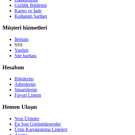
Gizlilik Bildirimi
Kargo ve İade
Kullanım Şartları
Müşteri hizmetleri
İletişim
SSS
Yardım
Site haritası
Hesabım
Bilgilerim
Adreslerim
Siparişlerim
Favori Listem
Hemen Ulaşın
Yeni Ürünler
En Son Görüntülenenler
Ürün Karşılaştırma Listeleri
Arama