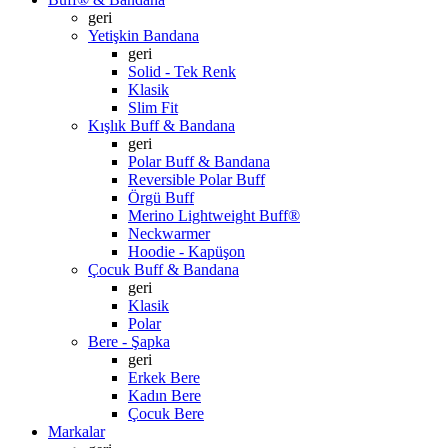
geri
Yetişkin Bandana
geri
Solid - Tek Renk
Klasik
Slim Fit
Kışlık Buff & Bandana
geri
Polar Buff & Bandana
Reversible Polar Buff
Örgü Buff
Merino Lightweight Buff®
Neckwarmer
Hoodie - Kapüşon
Çocuk Buff & Bandana
geri
Klasik
Polar
Bere - Şapka
geri
Erkek Bere
Kadın Bere
Çocuk Bere
Markalar