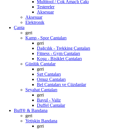
Multitool / Çok Amaçlı Çakı
Testereler
Aksesuar
Aksesuar
Elektronik
Çanta
geri
Kamp - Spor Çantaları
geri
Dağcılık - Trekking Çantaları
Fitness - Gym Çantaları
Koşu - Bisiklet Çantaları
Günlük Çantalar
geri
Sırt Çantaları
Omuz Çantaları
Bel Çantaları ve Cüzdanlar
Seyahat Çantaları
geri
Bavul - Valiz
Duffel Çantalar
Buff® & Bandana
geri
Yetişkin Bandana
geri