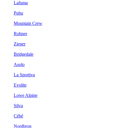
Lafuma
Puhu
Mountain Crew
Rohner
Ziener
Bridgedale
Asolo
La Sportiva
Evolite
Lowe Alpine
Silva
Cébé
Nordbron