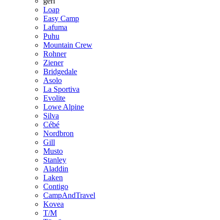
geri
Loap
Easy Camp
Lafuma
Puhu
Mountain Crew
Rohner
Ziener
Bridgedale
Asolo
La Sportiva
Evolite
Lowe Alpine
Silva
Cébé
Nordbron
Gill
Musto
Stanley
Aladdin
Laken
Contigo
CampAndTravel
Kovea
T/M