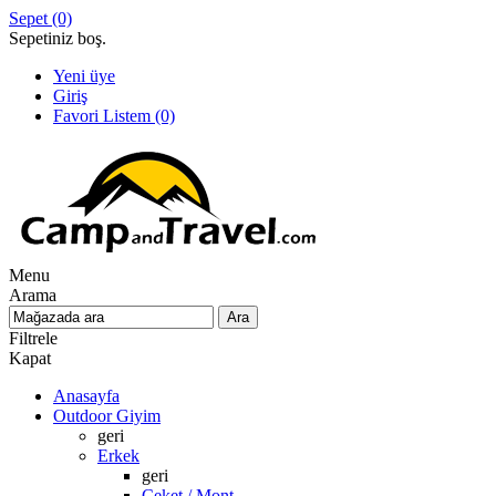
Sepet
(0)
Sepetiniz boş.
Yeni üye
Giriş
Favori Listem
(0)
Menu
Arama
Filtrele
Kapat
Anasayfa
Outdoor Giyim
geri
Erkek
geri
Ceket / Mont