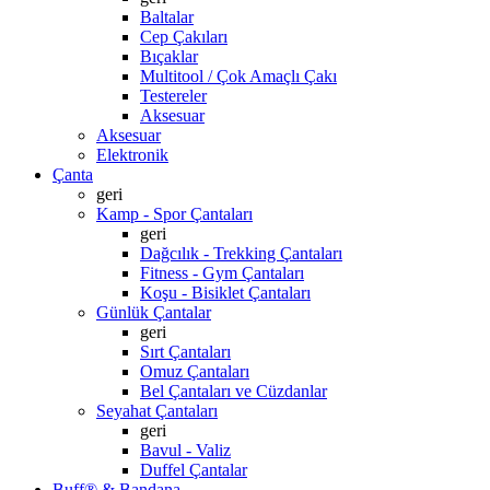
Baltalar
Cep Çakıları
Bıçaklar
Multitool / Çok Amaçlı Çakı
Testereler
Aksesuar
Aksesuar
Elektronik
Çanta
geri
Kamp - Spor Çantaları
geri
Dağcılık - Trekking Çantaları
Fitness - Gym Çantaları
Koşu - Bisiklet Çantaları
Günlük Çantalar
geri
Sırt Çantaları
Omuz Çantaları
Bel Çantaları ve Cüzdanlar
Seyahat Çantaları
geri
Bavul - Valiz
Duffel Çantalar
Buff® & Bandana