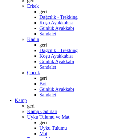
geri
Erkek
geri
Dağcılık - Trekking
Koşu Ayakkabısı
Günlük Ayakkabı
Sandalet
Kadın
geri
Dağcılık - Trekking
Koşu Ayakkabısı
Günlük Ayakkabı
Sandalet
Çocuk
geri
Bot
Günlük Ayakkabı
Sandalet
Kamp
geri
Kamp Çadırları
Uyku Tulumu ve Mat
geri
Uyku Tulumu
Mat