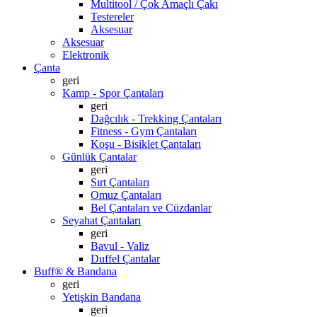
Multitool / Çok Amaçlı Çakı
Testereler
Aksesuar
Aksesuar
Elektronik
Çanta
geri
Kamp - Spor Çantaları
geri
Dağcılık - Trekking Çantaları
Fitness - Gym Çantaları
Koşu - Bisiklet Çantaları
Günlük Çantalar
geri
Sırt Çantaları
Omuz Çantaları
Bel Çantaları ve Cüzdanlar
Seyahat Çantaları
geri
Bavul - Valiz
Duffel Çantalar
Buff® & Bandana
geri
Yetişkin Bandana
geri