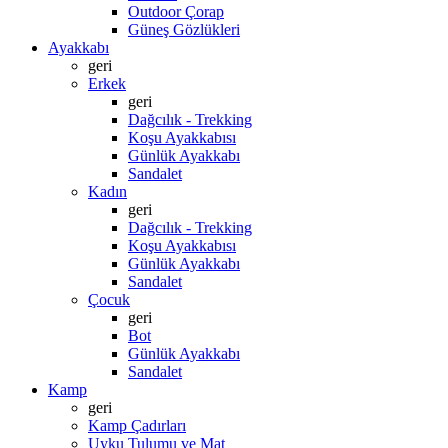
Outdoor Çorap
Güneş Gözlükleri
Ayakkabı
geri
Erkek
geri
Dağcılık - Trekking
Koşu Ayakkabısı
Günlük Ayakkabı
Sandalet
Kadın
geri
Dağcılık - Trekking
Koşu Ayakkabısı
Günlük Ayakkabı
Sandalet
Çocuk
geri
Bot
Günlük Ayakkabı
Sandalet
Kamp
geri
Kamp Çadırları
Uyku Tulumu ve Mat