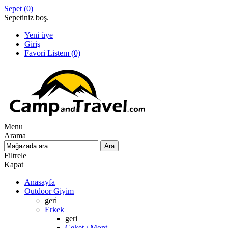
Sepet
(0)
Sepetiniz boş.
Yeni üye
Giriş
Favori Listem
(0)
Menu
Arama
Filtrele
Kapat
Anasayfa
Outdoor Giyim
geri
Erkek
geri
Ceket / Mont