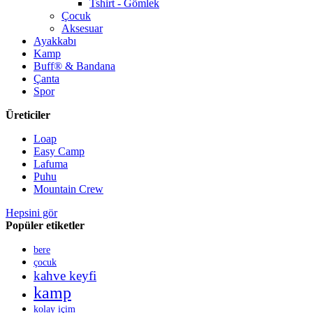
Tshirt - Gömlek
Çocuk
Aksesuar
Ayakkabı
Kamp
Buff® & Bandana
Çanta
Spor
Üreticiler
Loap
Easy Camp
Lafuma
Puhu
Mountain Crew
Hepsini gör
Popüler etiketler
bere
çocuk
kahve keyfi
kamp
kolay içim