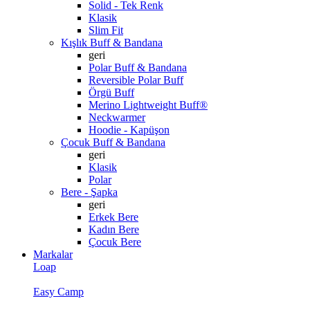
Solid - Tek Renk
Klasik
Slim Fit
Kışlık Buff & Bandana
geri
Polar Buff & Bandana
Reversible Polar Buff
Örgü Buff
Merino Lightweight Buff®
Neckwarmer
Hoodie - Kapüşon
Çocuk Buff & Bandana
geri
Klasik
Polar
Bere - Şapka
geri
Erkek Bere
Kadın Bere
Çocuk Bere
Markalar
Loap
Easy Camp