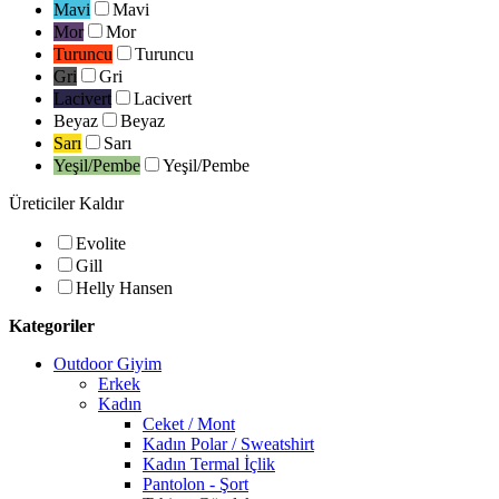
Mavi
Mavi
Mor
Mor
Turuncu
Turuncu
Gri
Gri
Lacivert
Lacivert
Beyaz
Beyaz
Sarı
Sarı
Yeşil/Pembe
Yeşil/Pembe
Üreticiler
Kaldır
Evolite
Gill
Helly Hansen
Kategoriler
Outdoor Giyim
Erkek
Kadın
Ceket / Mont
Kadın Polar / Sweatshirt
Kadın Termal İçlik
Pantolon - Şort