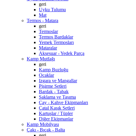
geri
Uyku Tulumu
Mat
Termos - Matara
geri
Termoslar
Termos Bardaklar
Yemek Termosları
Mataralar
Aksesuar - Yedek Parça
Kamp Mutfağı
geri
Kamp Buzluğu
Ocaklar
Izgara ve Mangallar
Pişirme Setleri
Bardak - Tabak
Saklama ve Taşıma
Çay - Kahve Ekipmanları
Çatal Kaşık Setleri
Kartuşlar / Tüpler
Diğer Ekipmanlar
Kamp Mobilyası
Çakı - Bıçak - Balta
geri