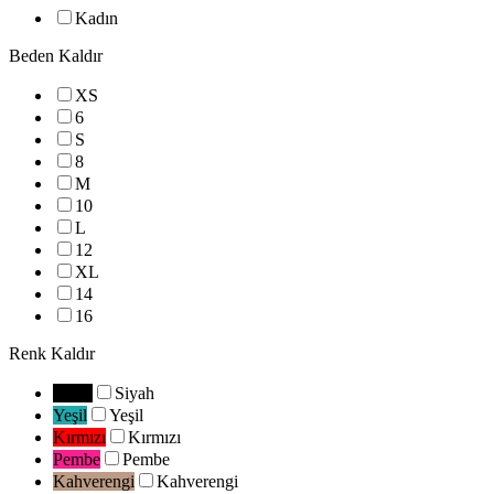
Kadın
Beden
Kaldır
XS
6
S
8
M
10
L
12
XL
14
16
Renk
Kaldır
Siyah
Siyah
Yeşil
Yeşil
Kırmızı
Kırmızı
Pembe
Pembe
Kahverengi
Kahverengi