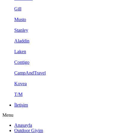
Gill
Musto
Stanley
Aladdin
Laken
Contigo
CampAndTravel
Kovea
T/M
İletişim
Menu
Anasayfa
Outdoor Giyim