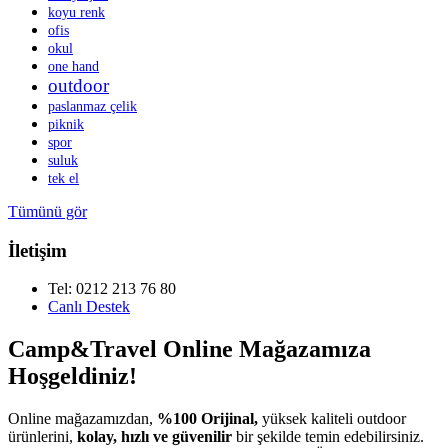
koyu renk
ofis
okul
one hand
outdoor
paslanmaz çelik
piknik
spor
suluk
tek el
Tümünü gör
İletişim
Tel: 0212 213 76 80
Canlı Destek
Camp&Travel Online Mağazamıza
Hoşgeldiniz!
Online mağazamızdan,
%100 Orijinal,
yüksek kaliteli outdoor
ürünlerini,
kolay, hızlı ve güvenilir
bir şekilde temin edebilirsiniz.