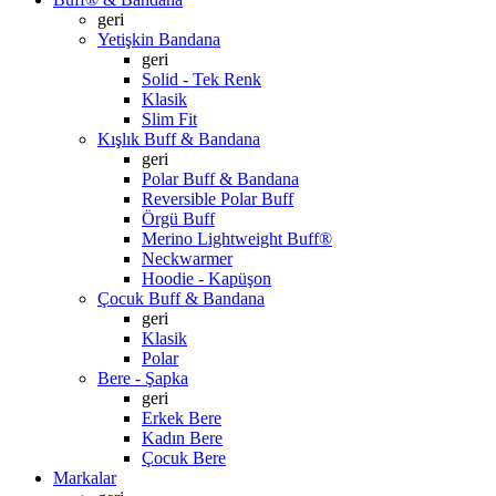
geri
Yetişkin Bandana
geri
Solid - Tek Renk
Klasik
Slim Fit
Kışlık Buff & Bandana
geri
Polar Buff & Bandana
Reversible Polar Buff
Örgü Buff
Merino Lightweight Buff®
Neckwarmer
Hoodie - Kapüşon
Çocuk Buff & Bandana
geri
Klasik
Polar
Bere - Şapka
geri
Erkek Bere
Kadın Bere
Çocuk Bere
Markalar