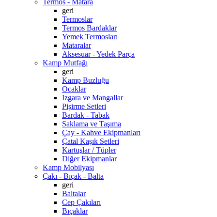
Termos - Matara
geri
Termoslar
Termos Bardaklar
Yemek Termosları
Mataralar
Aksesuar - Yedek Parça
Kamp Mutfağı
geri
Kamp Buzluğu
Ocaklar
Izgara ve Mangallar
Pişirme Setleri
Bardak - Tabak
Saklama ve Taşıma
Çay - Kahve Ekipmanları
Çatal Kaşık Setleri
Kartuşlar / Tüpler
Diğer Ekipmanlar
Kamp Mobilyası
Çakı - Bıçak - Balta
geri
Baltalar
Cep Çakıları
Bıçaklar