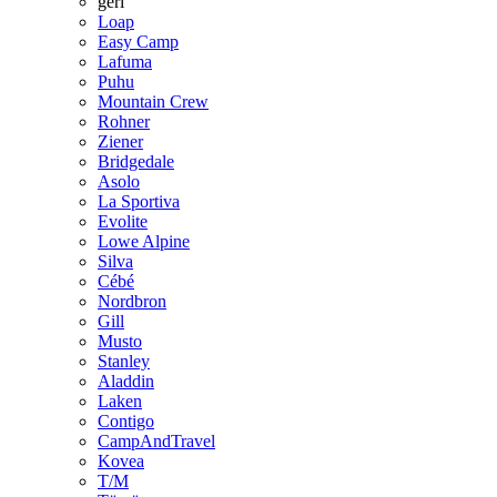
geri
Loap
Easy Camp
Lafuma
Puhu
Mountain Crew
Rohner
Ziener
Bridgedale
Asolo
La Sportiva
Evolite
Lowe Alpine
Silva
Cébé
Nordbron
Gill
Musto
Stanley
Aladdin
Laken
Contigo
CampAndTravel
Kovea
T/M