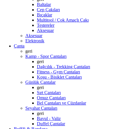
Baltalar
Cep Çakıları
Bıçaklar
Multitool / Çok Amaçlı Çakı
Testereler
Aksesuar
Aksesuar
Elektronik
Çanta
geri
Kamp - Spor Çantaları
geri
Dağcılık - Trekking Çantaları
Fitness - Gym Çantaları
Koşu - Bisiklet Çantaları
Günlük Çantalar
geri
Sırt Çantaları
Omuz Çantaları
Bel Çantaları ve Cüzdanlar
Seyahat Çantaları
geri
Bavul - Valiz
Duffel Çantalar
Buff® & Bandana