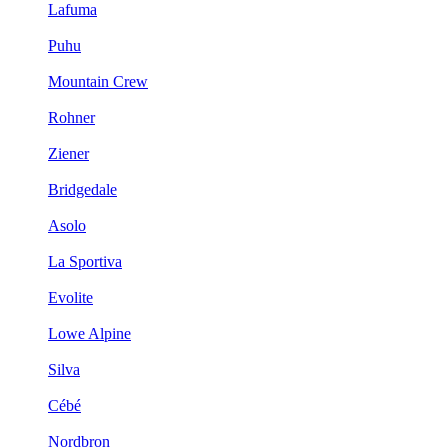
Lafuma
Puhu
Mountain Crew
Rohner
Ziener
Bridgedale
Asolo
La Sportiva
Evolite
Lowe Alpine
Silva
Cébé
Nordbron