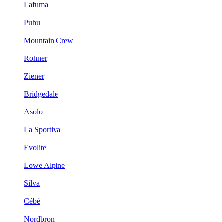
Lafuma
Puhu
Mountain Crew
Rohner
Ziener
Bridgedale
Asolo
La Sportiva
Evolite
Lowe Alpine
Silva
Cébé
Nordbron