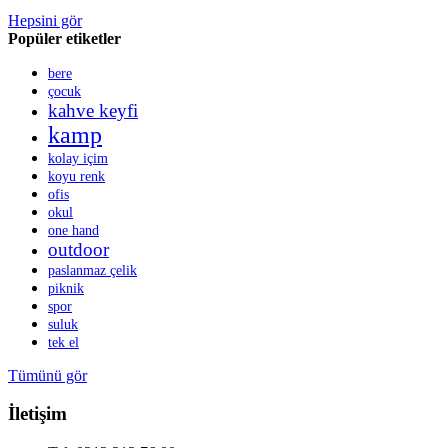
Hepsini gör
Popüler etiketler
bere
çocuk
kahve keyfi
kamp
kolay içim
koyu renk
ofis
okul
one hand
outdoor
paslanmaz çelik
piknik
spor
suluk
tek el
Tümünü gör
İletişim