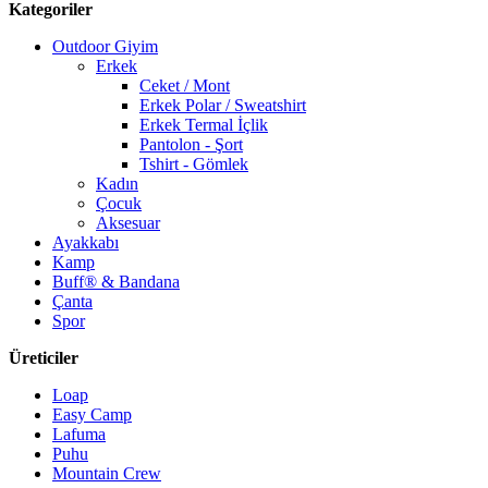
Kategoriler
Outdoor Giyim
Erkek
Ceket / Mont
Erkek Polar / Sweatshirt
Erkek Termal İçlik
Pantolon - Şort
Tshirt - Gömlek
Kadın
Çocuk
Aksesuar
Ayakkabı
Kamp
Buff® & Bandana
Çanta
Spor
Üreticiler
Loap
Easy Camp
Lafuma
Puhu
Mountain Crew