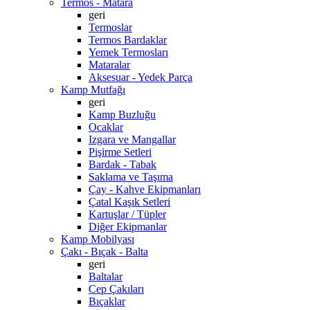
Termos - Matara
geri
Termoslar
Termos Bardaklar
Yemek Termosları
Mataralar
Aksesuar - Yedek Parça
Kamp Mutfağı
geri
Kamp Buzluğu
Ocaklar
Izgara ve Mangallar
Pişirme Setleri
Bardak - Tabak
Saklama ve Taşıma
Çay - Kahve Ekipmanları
Çatal Kaşık Setleri
Kartuşlar / Tüpler
Diğer Ekipmanlar
Kamp Mobilyası
Çakı - Bıçak - Balta
geri
Baltalar
Cep Çakıları
Bıçaklar