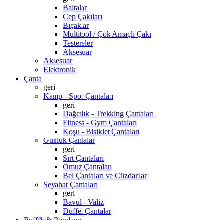
Baltalar
Cep Çakıları
Bıçaklar
Multitool / Çok Amaçlı Çakı
Testereler
Aksesuar
Aksesuar
Elektronik
Çanta
geri
Kamp - Spor Çantaları
geri
Dağcılık - Trekking Çantaları
Fitness - Gym Çantaları
Koşu - Bisiklet Çantaları
Günlük Çantalar
geri
Sırt Çantaları
Omuz Çantaları
Bel Çantaları ve Cüzdanlar
Seyahat Çantaları
geri
Bavul - Valiz
Duffel Çantalar
Buff® & Bandana