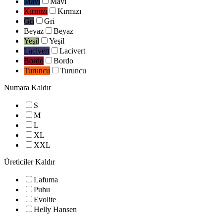
Mavi
Mavi
Kırmızı
Kırmızı
Gri
Gri
Beyaz
Beyaz
Yeşil
Yeşil
Lacivert
Lacivert
Bordo
Bordo
Turuncu
Turuncu
Numara
Kaldır
S
M
L
XL
XXL
Üreticiler
Kaldır
Lafuma
Puhu
Evolite
Helly Hansen