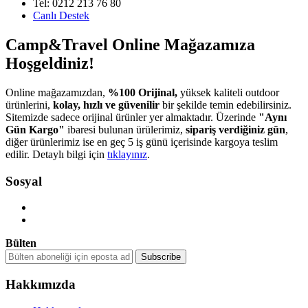
Tel: 0212 213 76 80
Canlı Destek
Camp&Travel Online Mağazamıza
Hoşgeldiniz!
Online mağazamızdan,
%100 Orijinal,
yüksek kaliteli outdoor
ürünlerini,
kolay, hızlı ve güvenilir
bir şekilde temin edebilirsiniz.
Sitemizde sadece orijinal ürünler yer almaktadır. Üzerinde
"Aynı
Gün Kargo"
ibaresi bulunan ürülerimiz,
sipariş verdiğiniz gün
,
diğer ürünlerimiz ise en geç 5 iş günü içerisinde kargoya teslim
edilir. Detaylı bilgi için
tıklayınız
.
Sosyal
Bülten
Hakkımızda