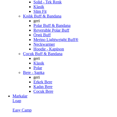
Solid - Tek Renk
Klasik
Slim Fit
Kışlık Buff & Bandana
geri
Polar Buff & Bandana
Reversible Polar Buff
Örgü Buff
Merino Lightweight Buff®
Neckwarmer
Hoodie - Kapüşon
Çocuk Buff & Bandana
geri
Klasik
Polar
Bere - Şapka
geri
Erkek Bere
Kadın Bere
Çocuk Bere
Markalar
Loap
Easy Camp