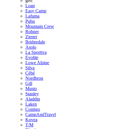
geri
Loap
Easy Camp
Lafuma
Puhu
Mountain Crew
Rohner
Ziener
Bridgedale
Asolo
La Sportiva
Evolite
Lowe Alpine
Silva
Cébé
Nordbron
Gill
Musto
Stanley
Aladdin
Laken
Contigo
CampAndTravel
Kovea
T/M