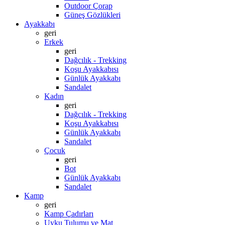
Outdoor Çorap
Güneş Gözlükleri
Ayakkabı
geri
Erkek
geri
Dağcılık - Trekking
Koşu Ayakkabısı
Günlük Ayakkabı
Sandalet
Kadın
geri
Dağcılık - Trekking
Koşu Ayakkabısı
Günlük Ayakkabı
Sandalet
Çocuk
geri
Bot
Günlük Ayakkabı
Sandalet
Kamp
geri
Kamp Çadırları
Uyku Tulumu ve Mat