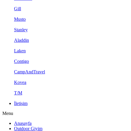
Gill
Musto
Stanley
Aladdin
Laken
Contigo
CampAndTravel
Kovea
T/M
İletişim
Menu
Anasayfa
Outdoor Giyim