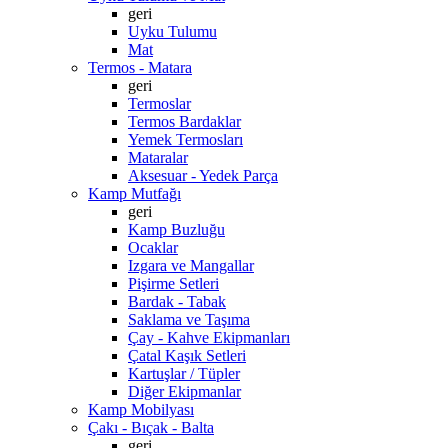
geri
Uyku Tulumu
Mat
Termos - Matara
geri
Termoslar
Termos Bardaklar
Yemek Termosları
Mataralar
Aksesuar - Yedek Parça
Kamp Mutfağı
geri
Kamp Buzluğu
Ocaklar
Izgara ve Mangallar
Pişirme Setleri
Bardak - Tabak
Saklama ve Taşıma
Çay - Kahve Ekipmanları
Çatal Kaşık Setleri
Kartuşlar / Tüpler
Diğer Ekipmanlar
Kamp Mobilyası
Çakı - Bıçak - Balta
geri