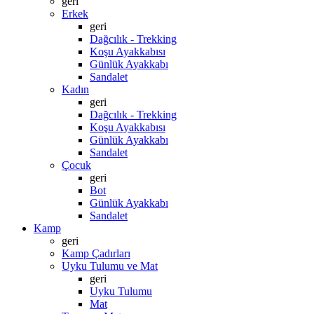
geri
Erkek
geri
Dağcılık - Trekking
Koşu Ayakkabısı
Günlük Ayakkabı
Sandalet
Kadın
geri
Dağcılık - Trekking
Koşu Ayakkabısı
Günlük Ayakkabı
Sandalet
Çocuk
geri
Bot
Günlük Ayakkabı
Sandalet
Kamp
geri
Kamp Çadırları
Uyku Tulumu ve Mat
geri
Uyku Tulumu
Mat