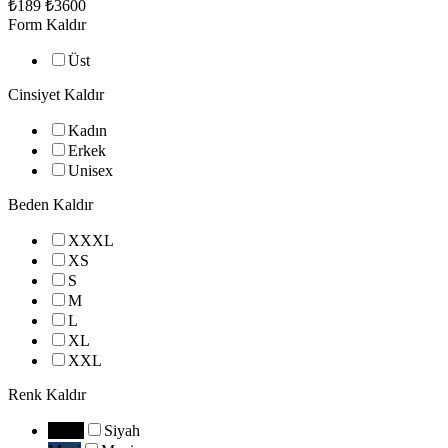
₺189
₺3600
Form
Kaldır
Üst
Cinsiyet
Kaldır
Kadın
Erkek
Unisex
Beden
Kaldır
XXXL
XS
S
M
L
XL
XXL
Renk
Kaldır
Siyah
Siyah