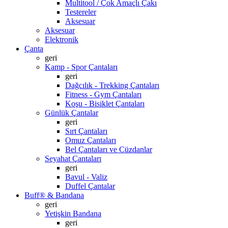
Multitool / Çok Amaçlı Çakı
Testereler
Aksesuar
Aksesuar
Elektronik
Çanta
geri
Kamp - Spor Çantaları
geri
Dağcılık - Trekking Çantaları
Fitness - Gym Çantaları
Koşu - Bisiklet Çantaları
Günlük Çantalar
geri
Sırt Çantaları
Omuz Çantaları
Bel Çantaları ve Cüzdanlar
Seyahat Çantaları
geri
Bavul - Valiz
Duffel Çantalar
Buff® & Bandana
geri
Yetişkin Bandana
geri