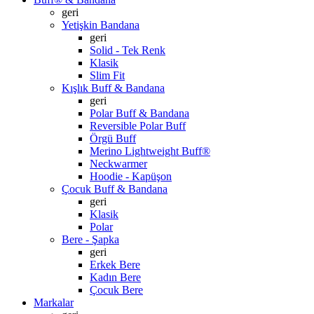
geri
Yetişkin Bandana
geri
Solid - Tek Renk
Klasik
Slim Fit
Kışlık Buff & Bandana
geri
Polar Buff & Bandana
Reversible Polar Buff
Örgü Buff
Merino Lightweight Buff®
Neckwarmer
Hoodie - Kapüşon
Çocuk Buff & Bandana
geri
Klasik
Polar
Bere - Şapka
geri
Erkek Bere
Kadın Bere
Çocuk Bere
Markalar