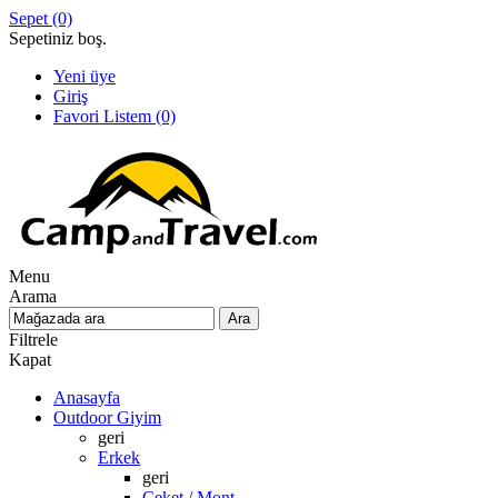
Sepet
(0)
Sepetiniz boş.
Yeni üye
Giriş
Favori Listem
(0)
Menu
Arama
Filtrele
Kapat
Anasayfa
Outdoor Giyim
geri
Erkek
geri
Ceket / Mont