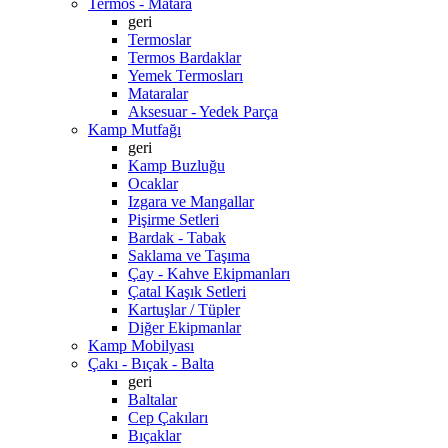
Termos - Matara
geri
Termoslar
Termos Bardaklar
Yemek Termosları
Mataralar
Aksesuar - Yedek Parça
Kamp Mutfağı
geri
Kamp Buzluğu
Ocaklar
Izgara ve Mangallar
Pişirme Setleri
Bardak - Tabak
Saklama ve Taşıma
Çay - Kahve Ekipmanları
Çatal Kaşık Setleri
Kartuşlar / Tüpler
Diğer Ekipmanlar
Kamp Mobilyası
Çakı - Bıçak - Balta
geri
Baltalar
Cep Çakıları
Bıçaklar