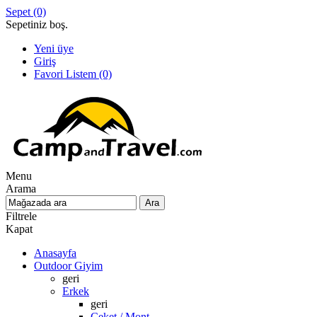
Sepet
(0)
Sepetiniz boş.
Yeni üye
Giriş
Favori Listem
(0)
Menu
Arama
Filtrele
Kapat
Anasayfa
Outdoor Giyim
geri
Erkek
geri
Ceket / Mont