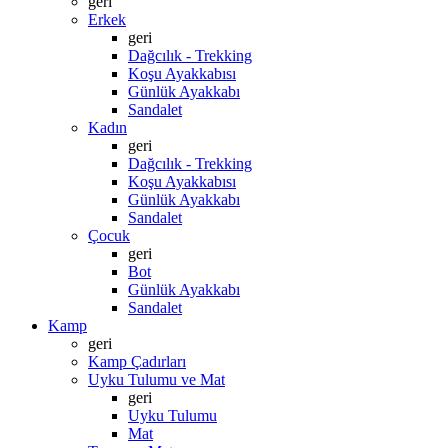
geri
Erkek
geri
Dağcılık - Trekking
Koşu Ayakkabısı
Günlük Ayakkabı
Sandalet
Kadın
geri
Dağcılık - Trekking
Koşu Ayakkabısı
Günlük Ayakkabı
Sandalet
Çocuk
geri
Bot
Günlük Ayakkabı
Sandalet
Kamp
geri
Kamp Çadırları
Uyku Tulumu ve Mat
geri
Uyku Tulumu
Mat