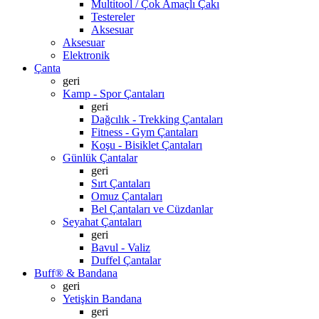
Multitool / Çok Amaçlı Çakı
Testereler
Aksesuar
Aksesuar
Elektronik
Çanta
geri
Kamp - Spor Çantaları
geri
Dağcılık - Trekking Çantaları
Fitness - Gym Çantaları
Koşu - Bisiklet Çantaları
Günlük Çantalar
geri
Sırt Çantaları
Omuz Çantaları
Bel Çantaları ve Cüzdanlar
Seyahat Çantaları
geri
Bavul - Valiz
Duffel Çantalar
Buff® & Bandana
geri
Yetişkin Bandana
geri