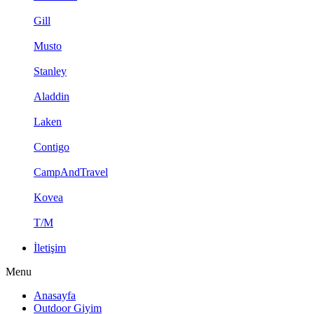
Gill
Musto
Stanley
Aladdin
Laken
Contigo
CampAndTravel
Kovea
T/M
İletişim
Menu
Anasayfa
Outdoor Giyim