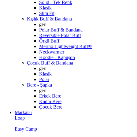
Solid - Tek Renk
Klasik
Slim Fit
Kışlık Buff & Bandana
geri
Polar Buff & Bandana
Reversible Polar Buff
Örgü Buff
Merino Lightweight Buff®
Neckwarmer
Hoodie - Kapüşon
Çocuk Buff & Bandana
geri
Klasik
Polar
Bere - Şapka
geri
Erkek Bere
Kadın Bere
Çocuk Bere
Markalar
Loap
Easy Camp