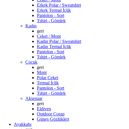
Erkek Polar / Sweatshirt
Erkek Termal İçlik
Pantolon - Şort
Tshirt - Gömlek
Kadın
geri
Ceket / Mont
Kadın Polar / Sweatshirt
Kadın Termal İçlik
Pantolon - Şort
Tshirt - Gömlek
Çocuk
geri
Mont
Polar Ceket
Termal İçlik
Pantolon - Şort
Tshirt - Gömlek
Aksesuar
geri
Eldiven
Outdoor Çorap
Güneş Gözlükleri
Ayakkabı