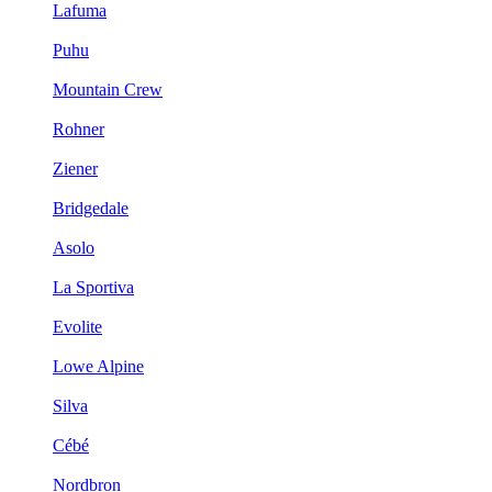
Lafuma
Puhu
Mountain Crew
Rohner
Ziener
Bridgedale
Asolo
La Sportiva
Evolite
Lowe Alpine
Silva
Cébé
Nordbron